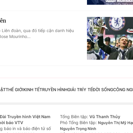
iên
p Liên đoàn, qua đó tiếp cận danh hiệu
Jose Mourinho...
UẬT
THẾ GIỚI
KINH TẾ
TRUYỀN HÌNH
GIẢI TRÍ
Y TẾ
ĐỜI SỐNG
CÔNG NG
Đài Truyền hình Việt Nam
Tổng Biên tập:
Vũ Thanh Thủy
hời báo VTV
Phó Tổng Biên tập:
Nguyễn Thị Mỹ Hạ
g báo in và báo điện tử số
Nguyễn Trọng Ninh