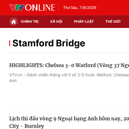
Thứ Sáu, 7/8/2026
CHÍNH TRỊ
XÃ HỘI
PHÁP LUẬT
THẾ GIỚI
Chính trị
Xã hội
Stamford Bridge
Thế giới
Kinh tế
HIGHLIGHTS: Chelsea 3-0 Watford (Vòng 37 Ng
Tin tức
Tài chính
VTV.vn - Giành chiến thắng với tỉ số 3-0 trước Watford, Chelsea
Anh.
Thế giới đó đây
Thị trường
Câu chuyện quốc tế
Góc doanh nghiệp
Dữ liệu và đời sống
Lịch thi đấu vòng 9 Ngoại hạng Anh hôm nay, 20
City - Burnley