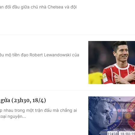
 đối đầu giữa chủ nhà Chelsea và đội
Góc ảnh
Giáo dục
Công nghệ
Tuyển sinh
Hitech Công ng
Học trực tuyến
Sản phẩm
hiêu mộ tiền đạo Robert Lewandowski của
g
Thị trường
Tư vấn
gửa (23h30, 18/4)
ặp nhau trong một trận đấu mà chẳng ai
oại nguyện...