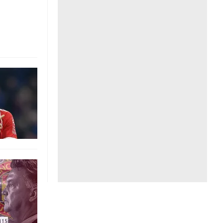
Liên hệ toà soạn
hệ tương lai