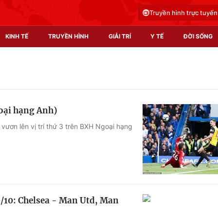
Truyền hình trực tuyến
KINH TẾ
TRUYỀN HÌNH
GIẢI TRÍ
Y TẾ
ĐỜI SỐNG
Pháp luật
Y tế
Truyền hình
Multimedia
oại hạng Anh)
Phim VTV
Video
 vươn lên vị trí thứ 3 trên BXH Ngoại hạng
Hậu trường
Shorts video
Nhân vật
Podcast
Khán giả
EMagazine
Giải sao mai
Photo
/10: Chelsea - Man Utd, Man
Infographic