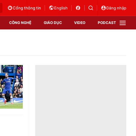
Cổng thông tin
English
Đăng nhập
CÔNG NGHỆ
GIÁO DỤC
VIDEO
PODCAST
VTV Money
VTV Thể thao
VTV Sức khoẻ
Bất động sản
Thị trường 24h
Tấm lòng Việt
Vươn mình bằng AI
VTV4
VTV8
VTV9
Lịch phát sóng
Giao lưu trực tuyến
Sự kiện