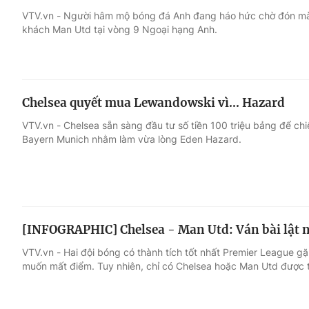
VTV.vn - Người hâm mộ bóng đá Anh đang háo hức chờ đón màn
khách Man Utd tại vòng 9 Ngoại hạng Anh.
Giải trí
Đời sống
Điện ảnh
Du lịch
Chelsea quyết mua Lewandowski vì... Hazard
Âm nhạc
Làm đẹp
VTV.vn - Chelsea sẵn sàng đầu tư số tiền 100 triệu bảng để c
Bayern Munich nhằm làm vừa lòng Eden Hazard.
Sao
Chất lượng cuộc sốn
[INFOGRAPHIC] Chelsea - Man Utd: Ván bài lật n
VTV.vn - Hai đội bóng có thành tích tốt nhất Premier League g
muốn mất điểm. Tuy nhiên, chỉ có Chelsea hoặc Man Utd được t