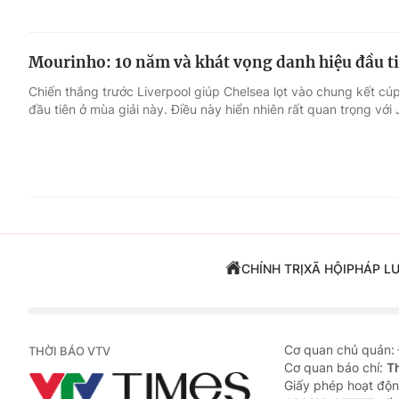
Mourinho: 10 năm và khát vọng danh hiệu đầu t
Chiến thắng trước Liverpool giúp Chelsea lọt vào chung kết cú
đầu tiên ở mùa giải này. Điều này hiển nhiên rất quan trọng với 
CHÍNH TRỊ
XÃ HỘI
PHÁP L
Cơ quan chủ quản:
THỜI BÁO VTV
Cơ quan báo chí:
T
Giấy phép hoạt độn