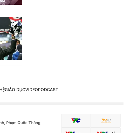
HỆ
GIÁO DỤC
VIDEO
PODCAST
nh, Phạm Quốc Thắng,