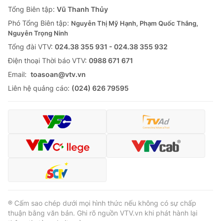
Giao lưu trực tuyến
Tổng Biên tập:
Vũ Thanh Thủy
Sản phẩm
Phó Tổng Biên tập:
Nguyễn Thị Mỹ Hạnh, Phạm Quốc Thắng,
Lịch phát sóng
Thị trường
Nguyễn Trọng Ninh
Tổng đài VTV:
024.38 355 931 - 024.38 355 932
Tư vấn
Ðiện thoại Thời báo VTV:
0988 671 671
Chuyên mục khác
Email:
toasoan@vtv.vn
Emagazine
Podcast
Liên hệ quảng cáo:
(024) 626 79595
Photo
Infographic
Video
Shorts video
VTV Money
VTV Thể thao
VTV Sức khoẻ
Bất động sản
® Cấm sao chép dưới mọi hình thức nếu không có sự chấp
thuận bằng văn bản. Ghi rõ nguồn VTV.vn khi phát hành lại