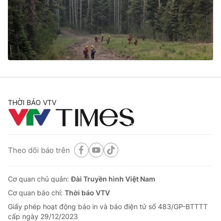
Tin tức
Kinh tế
Thế giới đó đây
Tài chính
Dữ liệu và đời sống
Câu chuyện quốc tế
Thị trường
Truyền hình
Góc doanh nghiệp
Phim VTV
THỜI BÁO VTV
Giải trí
Hậu trường
Điện ảnh
Đời sống
Nhân vật
Âm nhạc
Theo dõi báo trên
Du lịch
Khán giả
Giáo dục
Sao
Làm đẹp
Giải sao mai
Cơ quan chủ quản:
Đài Truyền hình Việt Nam
Tuyển sinh
Công nghệ
Cơ quan báo chí:
Thời báo VTV
Chất lượng cuộc sống
Học trực tuyến
Giấy phép hoạt động báo in và báo điện tử số 483/GP-BTTTT
Hitech Công nghệ tương lai
cấp ngày 29/12/2023