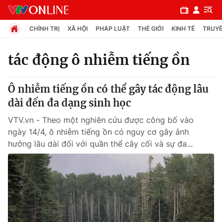
CHÍNH TRỊ
XÃ HỘI
PHÁP LUẬT
THẾ GIỚI
KINH TẾ
TRUYỀ
tác động ô nhiễm tiếng ồn
Chuyên mục
Ô nhiễm tiếng ồn có thể gây tác động lâu
Chính trị
dài đến đa dạng sinh học
VTV.vn - Theo một nghiên cứu được công bố vào
Xã hội
ngày 14/4, ô nhiễm tiếng ồn có nguy cơ gây ảnh
hưởng lâu dài đối với quần thể cây cối và sự đa...
Pháp luật
Y tế
Thế giới