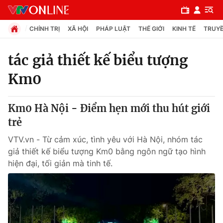
CHÍNH TRỊ
XÃ HỘI
PHÁP LUẬT
THẾ GIỚI
KINH TẾ
TRUYỀ
tác giả thiết kế biểu tượng
Km0
Chuyên mục
Chính trị
Km0 Hà Nội - Điểm hẹn mới thu hút giới
trẻ
Xã hội
VTV.vn - Từ cảm xúc, tình yêu với Hà Nội, nhóm tác
giả thiết kế biểu tượng Km0 bằng ngôn ngữ tạo hình
Pháp luật
hiện đại, tối giản mà tinh tế.
Y tế
Thế giới