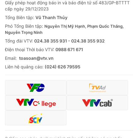
Giao lưu trực tuyến
Giấy phép hoạt động báo in và báo điện tử số 483/GP-BTTTT
Sản phẩm
cấp ngày 29/12/2023
Lịch phát sóng
Tổng Biên tập:
Vũ Thanh Thủy
Thị trường
Phó Tổng Biên tập:
Nguyễn Thị Mỹ Hạnh, Phạm Quốc Thắng,
Tư vấn
Nguyễn Trọng Ninh
Chuyên mục khác
Tổng đài VTV:
024.38 355 931 - 024.38 355 932
Ðiện thoại Thời báo VTV:
0988 671 671
Emagazine
Podcast
Email:
toasoan@vtv.vn
Liên hệ quảng cáo:
(024) 626 79595
Photo
Infographic
Video
Shorts video
VTV Money
VTV Thể thao
VTV Sức khoẻ
Bất động sản