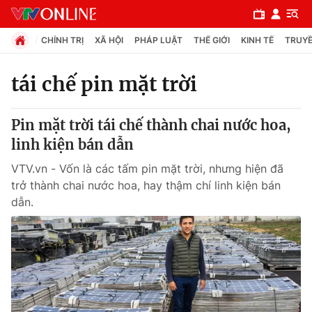
CHÍNH TRỊ
XÃ HỘI
PHÁP LUẬT
THẾ GIỚI
KINH TẾ
TRUYỀ
tái chế pin mặt trời
Chuyên mục
Pin mặt trời tái chế thành chai nước hoa,
Chính trị
linh kiện bán dẫn
VTV.vn - Vốn là các tấm pin mặt trời, nhưng hiện đã
Xã hội
trở thành chai nước hoa, hay thậm chí linh kiện bán
dẫn.
Pháp luật
Y tế
Thế giới