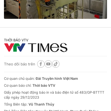
Thị trường 24h
Tấm lòng Việt
VTV4
Vươn mình bằng AI
VTV9
VTV8
THỜI BÁO VTV
Liên hệ tòa soạn
English
Theo dõi báo trên
THỜI BÁO VTV
Cơ quan chủ quản:
Đài Truyền hình Việt Nam
Cơ quan báo chí:
Thời báo VTV
Giấy phép hoạt động báo in và báo điện tử số 483/GP-BTTTT
Theo dõi báo trên
cấp ngày 29/12/2023
Tổng Biên tập:
Vũ Thanh Thủy
Cơ quan chủ quản:
Đài Truyền hình Việt Nam