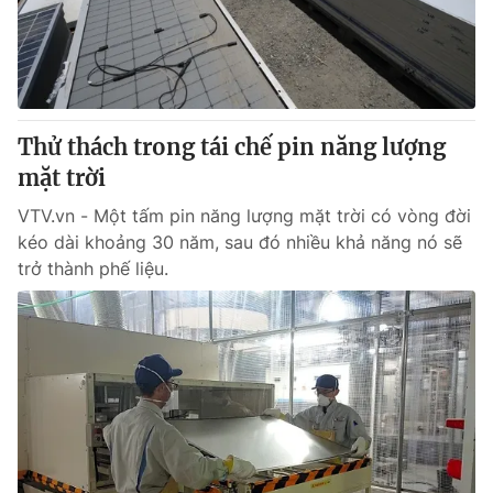
Giao lưu trực tuyến
Sản phẩm
Lịch phát sóng
Thị trường
Tư vấn
Thử thách trong tái chế pin năng lượng
Chuyên mục khác
mặt trời
Emagazine
Podcast
VTV.vn - Một tấm pin năng lượng mặt trời có vòng đời
kéo dài khoảng 30 năm, sau đó nhiều khả năng nó sẽ
Photo
Infographic
trở thành phế liệu.
Video
Shorts video
VTV Money
VTV Thể thao
VTV Sức khoẻ
Bất động sản