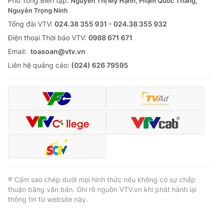
Phó Tổng Biên tập:
Nguyễn Thị Mỹ Hạnh, Phạm Quốc Thắng,
Nguyễn Trọng Ninh
Cơ quan báo chí:
Thời báo VTV
Tổng đài VTV:
024.38 355 931 - 024.38 355 932
Giấy phép hoạt động báo in và báo điện tử số 483/GP-BTTTT
cấp ngày 29/12/2023
Ðiện thoại Thời báo VTV:
0988 671 671
Tổng Biên tập:
Vũ Thanh Thủy
Email:
toasoan@vtv.vn
Phó Tổng Biên tập:
Nguyễn Thị Mỹ Hạnh, Phạm Quốc Thắng,
Liên hệ quảng cáo:
(024) 626 79595
Nguyễn Trọng Ninh
Tổng đài VTV:
024.38 355 931 - 024.38 355 932
Ðiện thoại Thời báo VTV:
024.66 897 897
Email:
toasoan@vtv.vn
Liên hệ quảng cáo:
024-7300.7108
® Cấm sao chép dưới mọi hình thức nếu không có sự chấp
thuận bằng văn bản. Ghi rõ nguồn VTV.vn khi phát hành lại
thông tin từ website này.