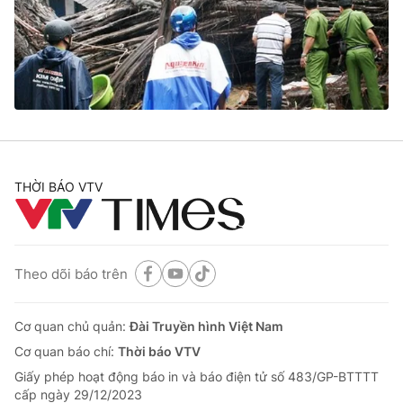
Tin tức
Kinh tế
Thế giới đó đây
Tài chính
Dữ liệu và đời sống
Câu chuyện quốc tế
Thị trường
Truyền hình
Góc doanh nghiệp
Phim VTV
THỜI BÁO VTV
Giải trí
Hậu trường
Điện ảnh
Đời sống
Nhân vật
Âm nhạc
Theo dõi báo trên
Du lịch
Khán giả
Giáo dục
Sao
Làm đẹp
Giải sao mai
Cơ quan chủ quản:
Đài Truyền hình Việt Nam
Tuyển sinh
Công nghệ
Cơ quan báo chí:
Thời báo VTV
Chất lượng cuộc sống
Học trực tuyến
Giấy phép hoạt động báo in và báo điện tử số 483/GP-BTTTT
Hitech Công nghệ tương lai
cấp ngày 29/12/2023