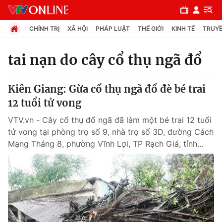
CHÍNH TRỊ
XÃ HỘI
PHÁP LUẬT
THẾ GIỚI
KINH TẾ
TRUYỀ
tai nạn do cây cổ thụ ngã đổ
Chuyên mục
Kiên Giang: Gừa cổ thụ ngã đổ đè bé trai
Chính trị
12 tuổi tử vong
VTV.vn - Cây cổ thụ đổ ngã đã làm một bé trai 12 tuổi
Xã hội
tử vong tại phòng trọ số 9, nhà trọ số 3D, đường Cách
Mạng Tháng 8, phường Vĩnh Lợi, TP Rạch Giá, tỉnh...
Pháp luật
Y tế
Thế giới