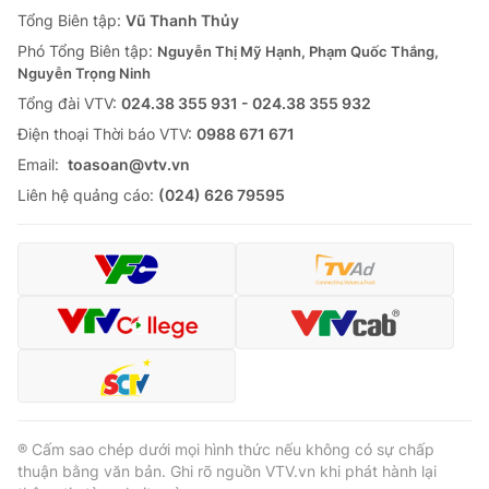
Giao lưu trực tuyến
Tổng Biên tập:
Vũ Thanh Thủy
Sản phẩm
Phó Tổng Biên tập:
Nguyễn Thị Mỹ Hạnh, Phạm Quốc Thắng,
Lịch phát sóng
Thị trường
Nguyễn Trọng Ninh
Tổng đài VTV:
024.38 355 931 - 024.38 355 932
Tư vấn
Ðiện thoại Thời báo VTV:
0988 671 671
Chuyên mục khác
Email:
toasoan@vtv.vn
Emagazine
Podcast
Liên hệ quảng cáo:
(024) 626 79595
Photo
Infographic
Video
Shorts video
VTV Money
VTV Thể thao
VTV Sức khoẻ
Bất động sản
® Cấm sao chép dưới mọi hình thức nếu không có sự chấp
thuận bằng văn bản. Ghi rõ nguồn VTV.vn khi phát hành lại