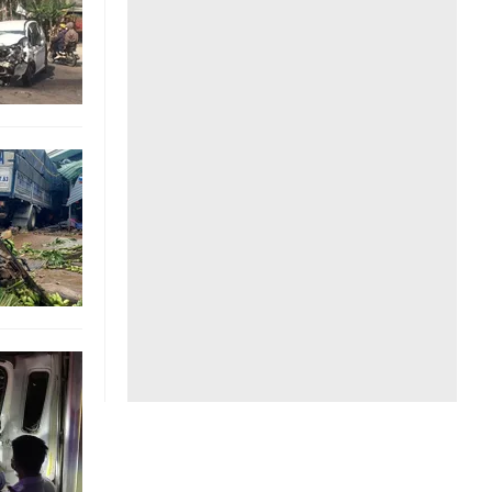
Liên hệ toà soạn
hệ tương lai