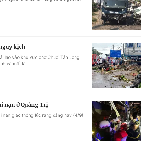
Góc ảnh
Giáo dục
Công nghệ
Tuyển sinh
Hitech Công ng
 nguy kịch
Học trực tuyến
Sản phẩm
ải lao vào khu vực chợ Chuối Tân Long
nh và mất lái.
g
Thị trường
Tư vấn
tai nạn ở Quảng Trị
ai nạn giao thông lúc rạng sáng nay (4/9)