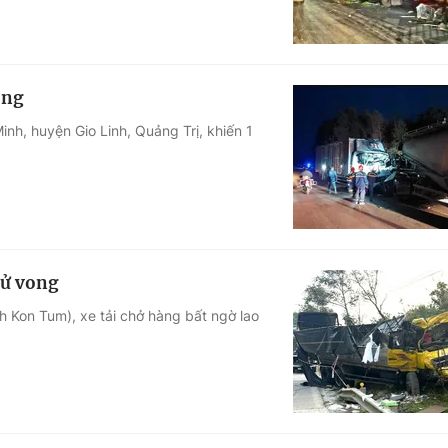
ong
nh, huyện Gio Linh, Quảng Trị, khiến 1
tử vong
nh Kon Tum), xe tải chở hàng bất ngờ lao