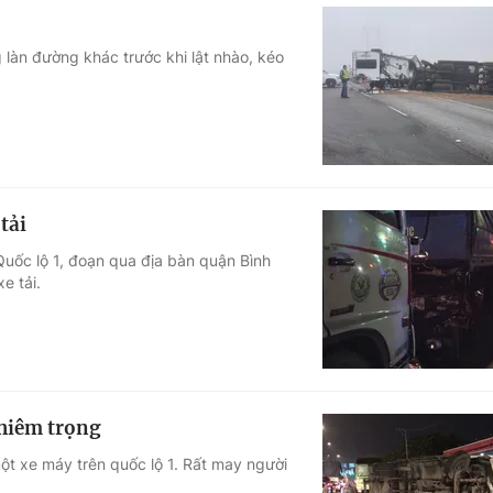
g làn đường khác trước khi lật nhào, kéo
tải
 Quốc lộ 1, đoạn qua địa bàn quận Bình
e tải.
ghiêm trọng
một xe máy trên quốc lộ 1. Rất may người