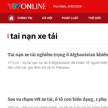
Thứ Năm, 6/8/2026
CHÍNH TRỊ
XÃ HỘI
PHÁP LUẬT
THẾ GIỚI
Chính trị
Xã hội
tai nạn xe tải
Thế giới
Kinh tế
Tai nạn xe tải nghiêm trọng ở Afghanistan khiến
Tin tức
Tài chính
VTV.vn - Vụ tai nạn xe tải ở Afghanistan đã khiến 18 người thiệ
tiện chở các gia đình trở về từ Pakistan.
Thế giới đó đây
Thị trường
Câu chuyện quốc tế
Góc doanh nghiệp
Dữ liệu và đời sống
Sau va chạm với xe tải, ô tô con biến dạng, 1 phụ
VTV.vn - Sau cú va chạm mạnh, xe tải và ô tô con hư hỏng nặng