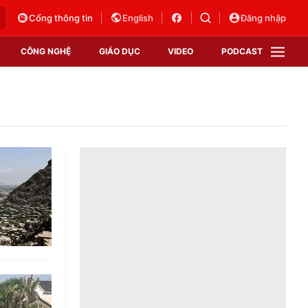
Cổng thông tin
English
Đăng nhập
CÔNG NGHỆ
GIÁO DỤC
VIDEO
PODCAST
VTV Money
VTV Thể thao
VTV Sức khoẻ
Bất động sản
Thị trường 24h
Tấm lòng Việt
Vươn mình bằng AI
VTV4
VTV8
VTV9
Lịch phát sóng
Giao lưu trực tuyến
Sự kiện