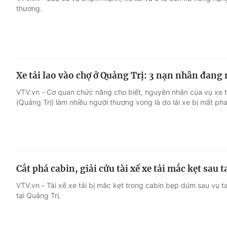
thương.
Giải trí
Đời sống
Điện ảnh
Du lịch
Xe tải lao vào chợ ở Quảng Trị: 3 nạn nhân đang
Âm nhạc
Làm đẹp
VTV.vn - Cơ quan chức năng cho biết, nguyên nhân của vụ xe t
(Quảng Trị) làm nhiều người thương vong là do lái xe bị mất pha
Sao
Chất lượng cuộc sốn
Cắt phá cabin, giải cứu tài xế xe tải mắc kẹt sau 
VTV.vn - Tài xế xe tải bị mắc kẹt trong cabin bẹp dúm sau vụ t
tại Quảng Trị.