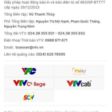
Giao lưu trực tuyến
Giấy phép hoạt động báo in và báo điện tử số 483/GP-BTTTT
Sản phẩm
cấp ngày 29/12/2023
Lịch phát sóng
Tổng Biên tập:
Vũ Thanh Thủy
Thị trường
Phó Tổng Biên tập:
Nguyễn Thị Mỹ Hạnh, Phạm Quốc Thắng,
Tư vấn
Nguyễn Trọng Ninh
Chuyên mục khác
Tổng đài VTV:
024.38 355 931 - 024.38 355 932
Ðiện thoại Thời báo VTV:
0988 671 671
Emagazine
Podcast
Email:
toasoan@vtv.vn
Liên hệ quảng cáo:
(024) 626 79595
Photo
Infographic
Video
Shorts video
VTV Money
VTV Thể thao
VTV Sức khoẻ
Bất động sản