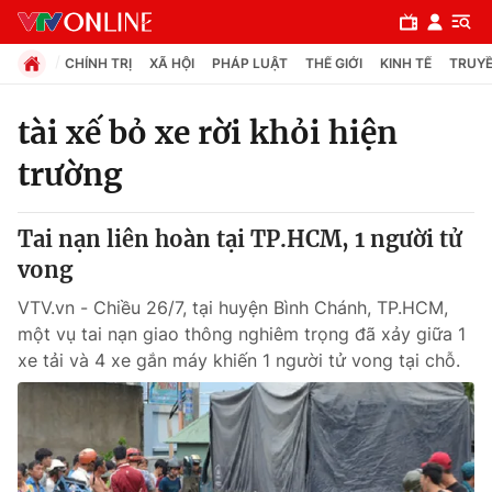
CHÍNH TRỊ
XÃ HỘI
PHÁP LUẬT
THẾ GIỚI
KINH TẾ
TRUYỀ
tài xế bỏ xe rời khỏi hiện
trường
Chuyên mục
Chính trị
Tai nạn liên hoàn tại TP.HCM, 1 người tử
vong
Xã hội
VTV.vn - Chiều 26/7, tại huyện Bình Chánh, TP.HCM,
một vụ tai nạn giao thông nghiêm trọng đã xảy giữa 1
Pháp luật
xe tải và 4 xe gắn máy khiến 1 người tử vong tại chỗ.
Y tế
Thế giới