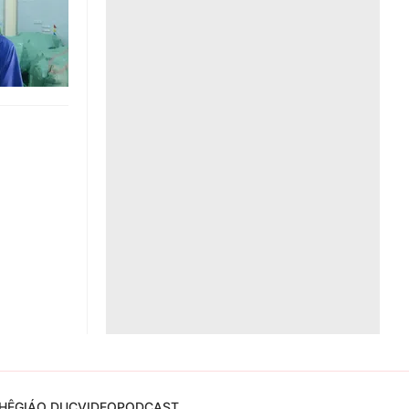
Liên hệ toà soạn
hệ tương lai
HỆ
GIÁO DỤC
VIDEO
PODCAST