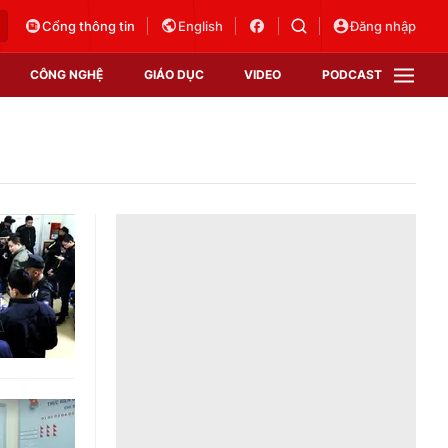
Cổng thông tin
English
Đăng nhập
CÔNG NGHỆ
GIÁO DỤC
VIDEO
PODCAST
VTV Money
VTV Thể thao
VTV Sức khoẻ
Bất động sản
Thị trường 24h
Tấm lòng Việt
Vươn mình bằng AI
VTV4
VTV8
VTV9
Lịch phát sóng
Giao lưu trực tuyến
Sự kiện