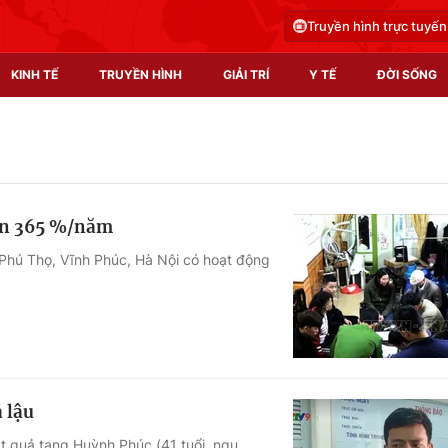
Truyền hình trực tuyến
KINH TẾ
TRUYỀN HÌNH
GIẢI TRÍ
Y TẾ
ĐỜI SỐNG
Pháp luật
Y tế
Truyền hình
Multimedia
đến 365 %/năm
Phim VTV
Video
 Phú Thọ, Vĩnh Phúc, Hà Nội có hoạt động
Hậu trường
Shorts video
Nhân vật
Podcast
Khán giả
EMagazine
Giải sao mai
Photo
 lậu
Infographic
t quả tang Huỳnh Phúc (41 tuổi, ngụ