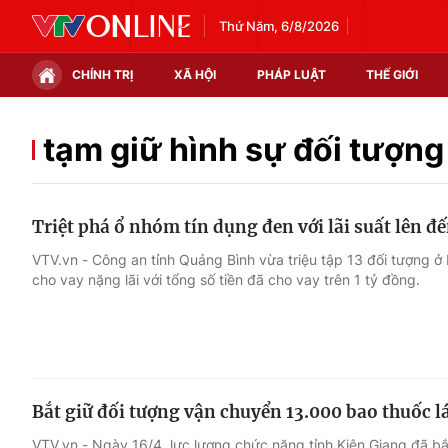
Thứ Năm, 6/8/2026
CHÍNH TRỊ
XÃ HỘI
PHÁP LUẬT
THẾ GIỚI
Chính trị
Xã hội
tạm giữ hình sự đối tượng
Thế giới
Kinh tế
Triệt phá ổ nhóm tín dụng đen với lãi suất lên 
Tin tức
Tài chính
VTV.vn - Công an tỉnh Quảng Bình vừa triệu tập 13 đối tượng ở
cho vay nặng lãi với tổng số tiền đã cho vay trên 1 tỷ đồng.
Thế giới đó đây
Thị trường
Câu chuyện quốc tế
Góc doanh nghiệp
Dữ liệu và đời sống
Bắt giữ đối tượng vận chuyển 13.000 bao thuốc lá
VTV.vn - Ngày 16/4, lực lượng chức năng tỉnh Kiên Giang đã bắ