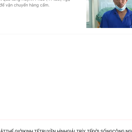
 để vận chuyển hàng cấm.
Góc ảnh
Giáo dục
Công nghệ
Tuyển sinh
Hitech Công ng
Học trực tuyến
Sản phẩm
g
Thị trường
Tư vấn
UẬT
THẾ GIỚI
KINH TẾ
TRUYỀN HÌNH
GIẢI TRÍ
Y TẾ
ĐỜI SỐNG
CÔNG NG