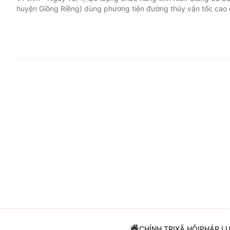
huyện Giồng Riềng) dùng phương tiện đường thủy vận tốc cao
Giải trí
Đời sống
Điện ảnh
Du lịch
Âm nhạc
Làm đẹp
Sao
Chất lượng cuộc sốn
CHÍNH TRỊ
XÃ HỘI
PHÁP L