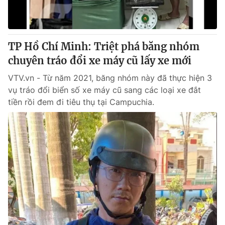
® Cấm sao chép dưới mọi hình thức nếu không có sự chấp
thuận bằng văn bản. Ghi rõ nguồn VTV.vn khi phát hành lại
TP Hồ Chí Minh: Triệt phá băng nhóm
thông tin từ website này.
chuyên tráo đổi xe máy cũ lấy xe mới
VTV.vn - Từ năm 2021, băng nhóm này đã thực hiện 3
vụ tráo đổi biển số xe máy cũ sang các loại xe đắt
tiền rồi đem đi tiêu thụ tại Campuchia.