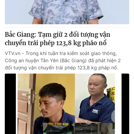
Giấy phép hoạt động báo in và báo điện tử số 483/GP-BTTTT
cấp ngày 29/12/2023
Tổng Biên tập:
Vũ Thanh Thủy
Phó Tổng Biên tập:
Nguyễn Thị Mỹ Hạnh, Phạm Quốc Thắng,
Bắc Giang: Tạm giữ 2 đối tượng vận
Nguyễn Trọng Ninh
Tổng đài VTV:
chuyển trái phép 123,8 kg pháo nổ
024.38 355 931 - 024.38 355 932
Ðiện thoại Thời báo VTV:
024.66 897 897
VTV.vn - Trong khi tuần tra kiểm soát giao thông,
Email:
toasoan@vtv.vn
Công an huyện Tân Yên (Bắc Giang) đã phát hiện 2
Liên hệ quảng cáo:
024-7300.7108
đối tượng vận chuyển trái phép 123,8 kg pháp nổ.