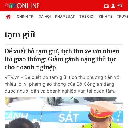
CHÍNH TRỊ
XÃ HỘI
PHÁP LUẬT
THẾ GIỚI
KINH TẾ
TRUYỀ
tạm giữ
Chuyên mục
Đề xuất bỏ tạm giữ, tịch thu xe với nhiều
Chính trị
lỗi giao thông: Giảm gánh nặng thủ tục
cho doanh nghiệp
Xã hội
VTV.vn - Đề xuất bỏ tạm giữ, tịch thu phương tiện với
nhiều lỗi vi phạm giao thông của Bộ Công an đang
Pháp luật
được người dân và doanh nghiệp vận tải quan tâm.
Y tế
Thế giới