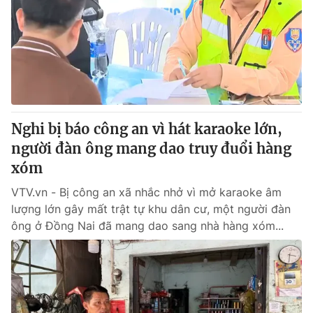
Tin tức
Kinh tế
Thế giới đó đây
Tài chính
Dữ liệu và đời sống
Câu chuyện quốc tế
Thị trường
Truyền hình
Góc doanh nghiệp
Nghi bị báo công an vì hát karaoke lớn,
Phim VTV
người đàn ông mang dao truy đuổi hàng
Giải trí
xóm
Hậu trường
Điện ảnh
Đời sống
VTV.vn - Bị công an xã nhắc nhở vì mở karaoke âm
Nhân vật
Âm nhạc
lượng lớn gây mất trật tự khu dân cư, một người đàn
Du lịch
Khán giả
ông ở Đồng Nai đã mang dao sang nhà hàng xóm...
Giáo dục
Sao
Làm đẹp
Giải sao mai
Tuyển sinh
Công nghệ
Chất lượng cuộc sống
Học trực tuyến
Hitech Công nghệ tương lai