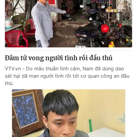
Giao lưu trực tuyến
Sản phẩm
Lịch phát sóng
Thị trường
Tư vấn
Chuyên mục khác
Emagazine
Podcast
Đâm tử vong người tình rồi đầu thú
VTV.vn - Do mâu thuẫn tình cảm, Nam đã dùng dao
Photo
Infographic
sát hại dã man người tình rồi tới cơ quan công an đầu
thú.
Video
Shorts video
VTV Money
VTV Thể thao
VTV Sức khoẻ
Bất động sản