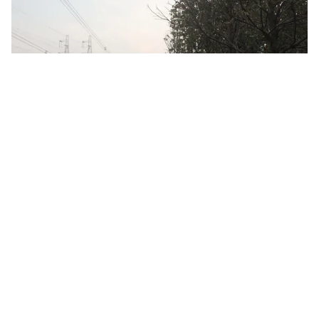
Tin mới
Video
Live
Emagazine
Trang chủ
Thu giữ 3 tấn sữa bột không rõ nguồn gốc
Gần 3 tấn sữa bột không rõ nguồn gốc, không giấy
chứng nhận vệ sinh an toàn thực phẩm đã bị lực lượng
chức năng tại Đồng Nai tạm giữ vào trưa 13/5.