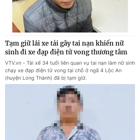
Thị trường 24h
Tấm lòng Việt
VTV4
Vươn mình bằng AI
VTV9
VTV8
Tạm giữ lái xe tải gây tai nạn khiến nữ
sinh đi xe đạp điện tử vong thương tâm
Liên hệ tòa soạn
English
VTV.vn - Tài xế 34 tuổi liên quan vụ tai nạn làm nữ sinh
chạy xe đạp điện tử vong tại chỗ ở ngã 4 Lộc An
(huyện Long Thành) đã bị tạm giữ.
THỜI BÁO VTV
Theo dõi báo trên
Cơ quan chủ quản:
Đài Truyền hình Việt Nam
Cơ quan báo chí:
Thời báo VTV