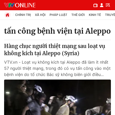
CHÍNH TRỊ
XÃ HỘI
PHÁP LUẬT
THẾ GIỚI
KINH TẾ
TRUYỀ
tấn công bệnh viện tại Aleppo
Chuyên mục
Hàng chục người thiệt mạng sau loạt vụ
Chính trị
không kích tại Aleppo (Syria)
VTV.vn - Loạt vụ không kích tại Aleppo đã làm ít nhất
Xã hội
57 người thiệt mạng, trong đó có vụ tấn công vào một
bệnh viện do tổ chức Bác sỹ không biên giới điều...
Pháp luật
Y tế
Thế giới