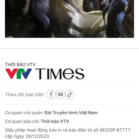
Tin tức
Kinh tế
Thế giới đó đây
Tài chính
Dữ liệu và đời sống
Câu chuyện quốc tế
Thị trường
Truyền hình
Góc doanh nghiệp
Phim VTV
THỜI BÁO VTV
Giải trí
Hậu trường
Điện ảnh
Đời sống
Nhân vật
Âm nhạc
Theo dõi báo trên
Du lịch
Khán giả
Giáo dục
Sao
Làm đẹp
Giải sao mai
Cơ quan chủ quản:
Đài Truyền hình Việt Nam
Tuyển sinh
Công nghệ
Cơ quan báo chí:
Thời báo VTV
Chất lượng cuộc sống
Học trực tuyến
Giấy phép hoạt động báo in và báo điện tử số 483/GP-BTTTT
Hitech Công nghệ tương lai
cấp ngày 29/12/2023