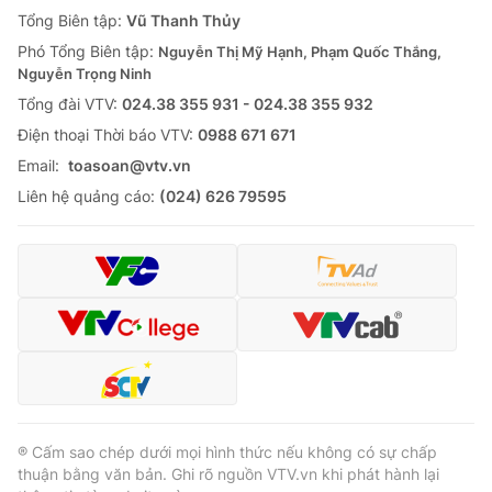
Giao lưu trực tuyến
Tổng Biên tập:
Vũ Thanh Thủy
Sản phẩm
Phó Tổng Biên tập:
Nguyễn Thị Mỹ Hạnh, Phạm Quốc Thắng,
Lịch phát sóng
Thị trường
Nguyễn Trọng Ninh
Tổng đài VTV:
024.38 355 931 - 024.38 355 932
Tư vấn
Ðiện thoại Thời báo VTV:
0988 671 671
Chuyên mục khác
Email:
toasoan@vtv.vn
Emagazine
Podcast
Liên hệ quảng cáo:
(024) 626 79595
Photo
Infographic
Video
Shorts video
VTV Money
VTV Thể thao
VTV Sức khoẻ
Bất động sản
® Cấm sao chép dưới mọi hình thức nếu không có sự chấp
thuận bằng văn bản. Ghi rõ nguồn VTV.vn khi phát hành lại