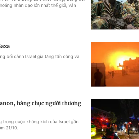
hoảng nhân đạo lớn nhất thế giới, vẫn
Góc ảnh
Giáo dục
Công nghệ
Tuyển sinh
Hitech Công ng
Gaza
Học trực tuyến
Sản phẩm
ng bối cảnh Israel gia tăng tấn công và
g
Thị trường
Tư vấn
ebanon, hàng chục người thương
g trong cuộc không kích của Israel gần
ôm 21/10.