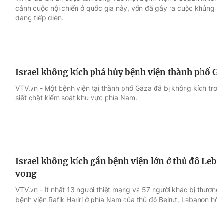
cảnh cuộc nội chiến ở quốc gia này, vốn đã gây ra cuộc khủng 
đang tiếp diễn.
Giải trí
Đời sống
Điện ảnh
Du lịch
Israel không kích phá hủy bệnh viện thành phố 
Âm nhạc
Làm đẹp
VTV.vn - Một bệnh viện tại thành phố Gaza đã bị không kích tro
siết chặt kiểm soát khu vực phía Nam.
Sao
Chất lượng cuộc sốn
Israel không kích gần bệnh viện lớn ở thủ đô L
vong
VTV.vn - Ít nhất 13 người thiệt mạng và 57 người khác bị thươn
bệnh viện Rafik Hariri ở phía Nam của thủ đô Beirut, Lebanon h