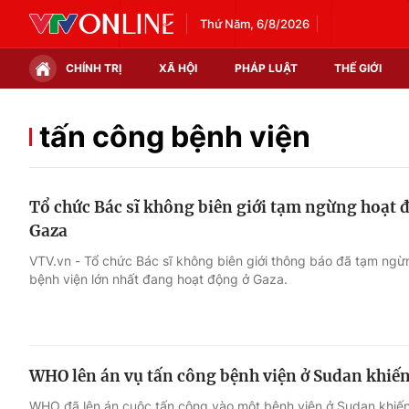
Thứ Năm, 6/8/2026
CHÍNH TRỊ
XÃ HỘI
PHÁP LUẬT
THẾ GIỚI
Chính trị
Xã hội
tấn công bệnh viện
Thế giới
Kinh tế
Tổ chức Bác sĩ không biên giới tạm ngừng hoạt đ
Tin tức
Tài chính
Gaza
Thế giới đó đây
Thị trường
VTV.vn - Tổ chức Bác sĩ không biên giới thông báo đã tạm ngừ
bệnh viện lớn nhất đang hoạt động ở Gaza.
Câu chuyện quốc tế
Góc doanh nghiệp
Dữ liệu và đời sống
WHO lên án vụ tấn công bệnh viện ở Sudan khiến
WHO đã lên án cuộc tấn công vào một bệnh viện ở Sudan khiến