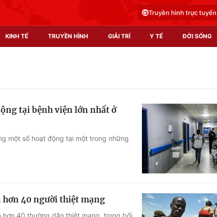
Truyền hình trực tuyến
KINH TẾ
TRUYỀN HÌNH
GIẢI TRÍ
Y TẾ
ĐỜI SỐNG
Pháp luật
Y tế
Truyền hình
Multimedia
ộng tại bệnh viện lớn nhất ở
Phim VTV
Video
Hậu trường
Shorts video
ng một số hoạt động tại một trong những
Nhân vật
Podcast
Khán giả
EMagazine
Giải sao mai
Photo
 hơn 40 người thiệt mạng
Infographic
 hơn 40 thường dân thiệt mạng, trong bối