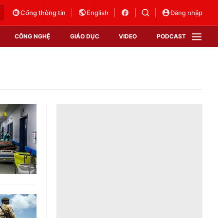
Cổng thông tin
English
Đăng nhập
CÔNG NGHỆ
GIÁO DỤC
VIDEO
PODCAST
VTV Money
VTV Thể thao
VTV Sức khoẻ
Bất động sản
Thị trường 24h
Tấm lòng Việt
Vươn mình bằng AI
VTV4
VTV8
VTV9
Lịch phát sóng
Giao lưu trực tuyến
Sự kiện