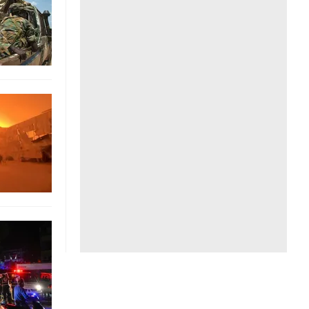
Liên hệ toà soạn
hệ tương lai