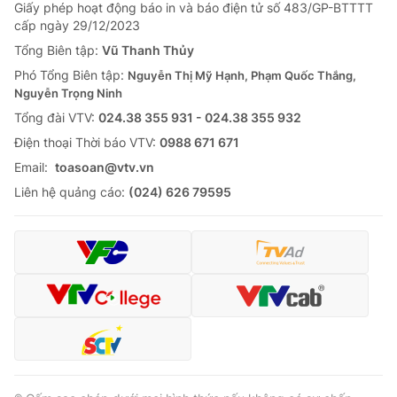
Giao lưu trực tuyến
Giấy phép hoạt động báo in và báo điện tử số 483/GP-BTTTT
Sản phẩm
cấp ngày 29/12/2023
Lịch phát sóng
Tổng Biên tập:
Vũ Thanh Thủy
Thị trường
Phó Tổng Biên tập:
Nguyễn Thị Mỹ Hạnh, Phạm Quốc Thắng,
Tư vấn
Nguyễn Trọng Ninh
Chuyên mục khác
Tổng đài VTV:
024.38 355 931 - 024.38 355 932
Ðiện thoại Thời báo VTV:
0988 671 671
Emagazine
Podcast
Email:
toasoan@vtv.vn
Liên hệ quảng cáo:
(024) 626 79595
Photo
Infographic
Video
Shorts video
VTV Money
VTV Thể thao
VTV Sức khoẻ
Bất động sản