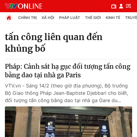
CHÍNH TRỊ
XÃ HỘI
PHÁP LUẬT
THẾ GIỚI
KINH TẾ
TRUYỀ
tấn công liên quan đến
khủng bố
Chuyên mục
Chính trị
Pháp: Cảnh sát hạ gục đối tượng tấn công
bằng dao tại nhà ga Paris
Xã hội
VTV.vn - Sáng 14/2 (theo giờ địa phương), Bộ trưởng
Bộ Giao thông Pháp Jean-Baptiste Djebbari cho biết,
Pháp luật
đối tượng tấn công bằng dao tại nhà ga Gare du...
Y tế
Thế giới