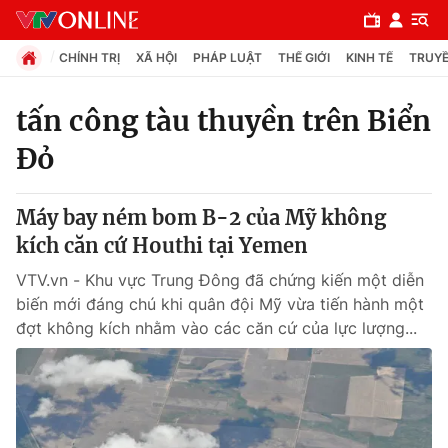
CHÍNH TRỊ
XÃ HỘI
PHÁP LUẬT
THẾ GIỚI
KINH TẾ
TRUYỀ
tấn công tàu thuyền trên Biển
Đỏ
Chuyên mục
Chính trị
Máy bay ném bom B-2 của Mỹ không
kích căn cứ Houthi tại Yemen
Xã hội
VTV.vn - Khu vực Trung Đông đã chứng kiến một diễn
biến mới đáng chú khi quân đội Mỹ vừa tiến hành một
Pháp luật
đợt không kích nhằm vào các căn cứ của lực lượng...
Y tế
Thế giới