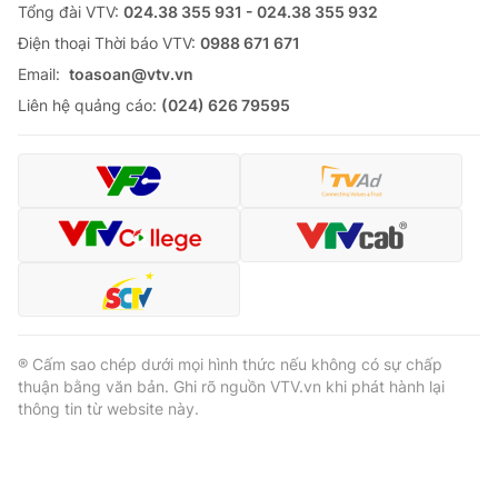
Tổng đài VTV:
024.38 355 931 - 024.38 355 932
Cơ quan báo chí:
Thời báo VTV
Ðiện thoại Thời báo VTV:
0988 671 671
Giấy phép hoạt động báo in và báo điện tử số 483/GP-BTTTT
Email:
toasoan@vtv.vn
cấp ngày 29/12/2023
Liên hệ quảng cáo:
(024) 626 79595
Tổng Biên tập:
Vũ Thanh Thủy
Phó Tổng Biên tập:
Nguyễn Thị Mỹ Hạnh, Phạm Quốc Thắng,
Nguyễn Trọng Ninh
Tổng đài VTV:
024.38 355 931 - 024.38 355 932
Ðiện thoại Thời báo VTV:
024.66 897 897
Email:
toasoan@vtv.vn
Liên hệ quảng cáo:
024-7300.7108
® Cấm sao chép dưới mọi hình thức nếu không có sự chấp
thuận bằng văn bản. Ghi rõ nguồn VTV.vn khi phát hành lại
thông tin từ website này.