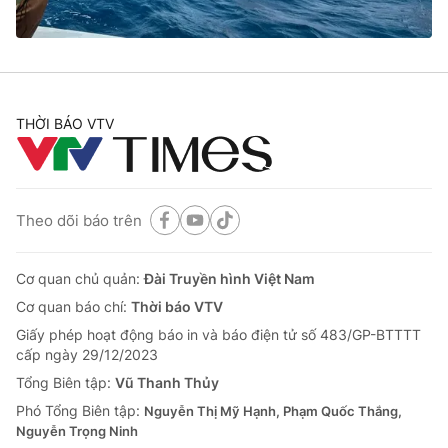
Thị trường 24h
Tấm lòng Việt
VTV4
Vươn mình bằng AI
THỜI BÁO VTV
VTV9
VTV8
Liên hệ tòa soạn
English
Theo dõi báo trên
Cơ quan chủ quản:
Đài Truyền hình Việt Nam
THỜI BÁO VTV
Cơ quan báo chí:
Thời báo VTV
Giấy phép hoạt động báo in và báo điện tử số 483/GP-BTTTT
cấp ngày 29/12/2023
Tổng Biên tập:
Vũ Thanh Thủy
Theo dõi báo trên
Phó Tổng Biên tập:
Nguyễn Thị Mỹ Hạnh, Phạm Quốc Thắng,
Nguyễn Trọng Ninh
Cơ quan chủ quản:
Đài Truyền hình Việt Nam