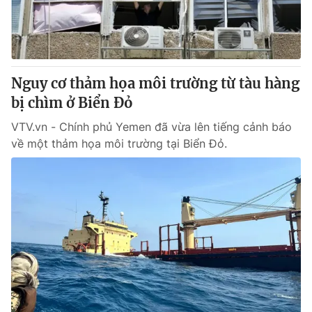
Giao lưu trực tuyến
Sản phẩm
Lịch phát sóng
Thị trường
Tư vấn
Nguy cơ thảm họa môi trường từ tàu hàng
Chuyên mục khác
bị chìm ở Biển Đỏ
Emagazine
Podcast
VTV.vn - Chính phủ Yemen đã vừa lên tiếng cảnh báo
về một thảm họa môi trường tại Biển Đỏ.
Photo
Infographic
Video
Shorts video
VTV Money
VTV Thể thao
VTV Sức khoẻ
Bất động sản