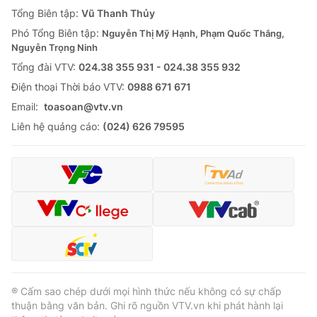
Giao lưu trực tuyến
Tổng Biên tập:
Vũ Thanh Thủy
Sản phẩm
Phó Tổng Biên tập:
Nguyễn Thị Mỹ Hạnh, Phạm Quốc Thắng,
Lịch phát sóng
Thị trường
Nguyễn Trọng Ninh
Tổng đài VTV:
024.38 355 931 - 024.38 355 932
Tư vấn
Ðiện thoại Thời báo VTV:
0988 671 671
Chuyên mục khác
Email:
toasoan@vtv.vn
Emagazine
Podcast
Liên hệ quảng cáo:
(024) 626 79595
Photo
Infographic
Video
Shorts video
VTV Money
VTV Thể thao
VTV Sức khoẻ
Bất động sản
® Cấm sao chép dưới mọi hình thức nếu không có sự chấp
thuận bằng văn bản. Ghi rõ nguồn VTV.vn khi phát hành lại