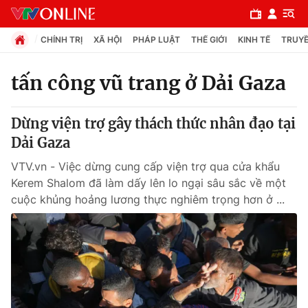
CHÍNH TRỊ
XÃ HỘI
PHÁP LUẬT
THẾ GIỚI
KINH TẾ
TRUYỀ
tấn công vũ trang ở Dải Gaza
Chuyên mục
Dừng viện trợ gây thách thức nhân đạo tại
Chính trị
Dải Gaza
VTV.vn - Việc dừng cung cấp viện trợ qua cửa khẩu
Xã hội
Kerem Shalom đã làm dấy lên lo ngại sâu sắc về một
cuộc khủng hoảng lương thực nghiêm trọng hơn ở ...
Pháp luật
Y tế
Thế giới