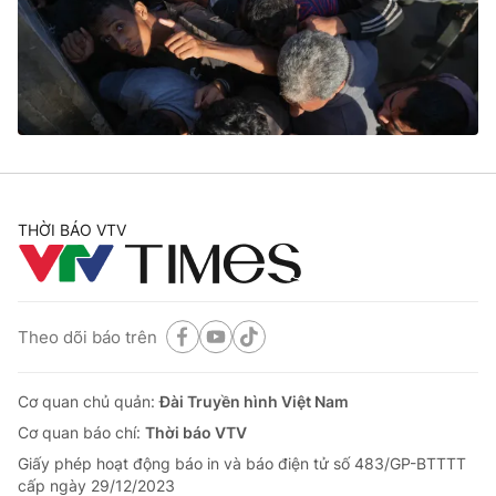
Tin tức
Kinh tế
Thế giới đó đây
Tài chính
Dữ liệu và đời sống
Câu chuyện quốc tế
Thị trường
Truyền hình
Góc doanh nghiệp
Phim VTV
THỜI BÁO VTV
Giải trí
Hậu trường
Điện ảnh
Đời sống
Nhân vật
Âm nhạc
Theo dõi báo trên
Du lịch
Khán giả
Giáo dục
Sao
Làm đẹp
Giải sao mai
Cơ quan chủ quản:
Đài Truyền hình Việt Nam
Tuyển sinh
Công nghệ
Cơ quan báo chí:
Thời báo VTV
Chất lượng cuộc sống
Học trực tuyến
Giấy phép hoạt động báo in và báo điện tử số 483/GP-BTTTT
Hitech Công nghệ tương lai
cấp ngày 29/12/2023