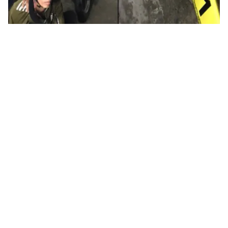
Tin mới
Video
Live
Emagazine
Trang chủ
Tạm giữ 8 đối tượng dương tính với ma
túy trong quán hát
VTV.vn - Công an quận Bình Tân, TP Hồ Chí Minh cho
biết vừa phát hiện, tạm giữ 11 đối tượng dương tính
với chất ma tuý, trong đó có 8 đối tượng mua bán,...