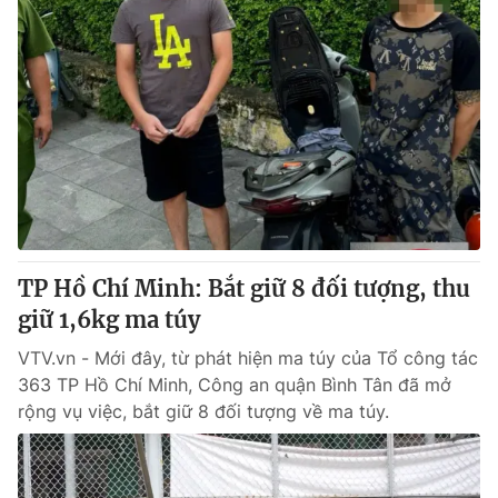
TP Hồ Chí Minh: Bắt giữ 8 đối tượng, thu
giữ 1,6kg ma túy
VTV.vn - Mới đây, từ phát hiện ma túy của Tổ công tác
363 TP Hồ Chí Minh, Công an quận Bình Tân đã mở
rộng vụ việc, bắt giữ 8 đối tượng về ma túy.