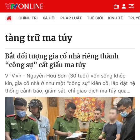
CHÍNH TRỊ
XÃ HỘI
PHÁP LUẬT
THẾ GIỚI
KINH TẾ
TRUYỀ
tàng trữ ma túy
Chuyên mục
Bắt đối tượng gia cố nhà riêng thành
Chính trị
“công sự” cất giấu ma túy
VTV.vn - Nguyễn Hữu Sơn (30 tuổi) vốn sống khép
Xã hội
kín, gia cố nhà ở như một "công sự" kiên cố, lắp đặt hệ
thống cảnh báo, giám sát, chỉ giao dịch ma túy qua...
Pháp luật
Y tế
Thế giới