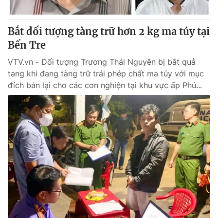
® Cấm sao chép dưới mọi hình thức nếu không có sự chấp
Bắt đối tượng tàng trữ hơn 2 kg ma túy tại
thuận bằng văn bản. Ghi rõ nguồn VTV.vn khi phát hành lại
Bến Tre
thông tin từ website này.
VTV.vn - Đối tượng Trương Thái Nguyên bị bắt quả
tang khi đang tàng trữ trái phép chất ma túy với mục
đích bán lại cho các con nghiện tại khu vực ấp Phú...