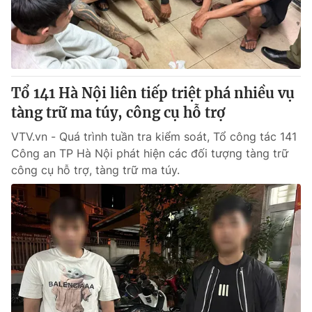
Giao lưu trực tuyến
Sản phẩm
Lịch phát sóng
Thị trường
Tư vấn
Tổ 141 Hà Nội liên tiếp triệt phá nhiều vụ
Chuyên mục khác
tàng trữ ma túy, công cụ hỗ trợ
Emagazine
Podcast
VTV.vn - Quá trình tuần tra kiểm soát, Tổ công tác 141
Công an TP Hà Nội phát hiện các đối tượng tàng trữ
Photo
Infographic
công cụ hỗ trợ, tàng trữ ma túy.
Video
Shorts video
VTV Money
VTV Thể thao
VTV Sức khoẻ
Bất động sản