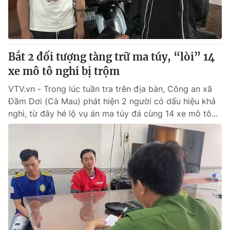
Thị trường 24h
Tấm lòng Việt
VTV4
Vươn mình bằng AI
Bắt 2 đối tượng tàng trữ ma túy, “lòi” 14
VTV9
VTV8
xe mô tô nghi bị trộm
VTV.vn - Trong lúc tuần tra trên địa bàn, Công an xã
Liên hệ tòa soạn
English
Đầm Dơi (Cà Mau) phát hiện 2 người có dấu hiệu khả
nghi, từ đây hé lộ vụ án ma túy đá cùng 14 xe mô tô...
THỜI BÁO VTV
Theo dõi báo trên
Cơ quan chủ quản:
Đài Truyền hình Việt Nam
Cơ quan báo chí:
Thời báo VTV