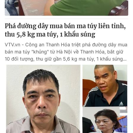
Giấy phép hoạt động báo in và báo điện tử số 483/GP-BTTTT
cấp ngày 29/12/2023
Tổng Biên tập:
Vũ Thanh Thủy
Phá đường dây mua bán ma túy liên tỉnh,
Phó Tổng Biên tập:
Nguyễn Thị Mỹ Hạnh, Phạm Quốc Thắng,
thu 5,8 kg ma túy, 1 khẩu súng
Nguyễn Trọng Ninh
Tổng đài VTV:
024.38 355 931 - 024.38 355 932
VTV.vn - Công an Thanh Hóa triệt phá đường dây mua
Ðiện thoại Thời báo VTV:
024.66 897 897
bán ma túy "khủng" từ Hà Nội về Thanh Hóa, bắt giữ
Email:
toasoan@vtv.vn
10 đối tượng, thu giữ gần 5,6 kg ma túy, 1 khẩu súng...
Liên hệ quảng cáo:
024-7300.7108