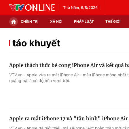
Thứ Năm, 6/8/2026
CHÍNH TRỊ
XÃ HỘI
PHÁP LUẬT
THẾ GIỚI
Chính trị
Xã hội
táo khuyết
Thế giới
Kinh tế
Apple thách thức bẻ cong iPhone Air và kết quả b
Tin tức
Tài chính
VTV.vn - Apple vừa ra mắt iPhone Air - mẫu iPhone mỏng nhất 
quảng bá là có độ bền vượt trội.
Thế giới đó đây
Thị trường
Câu chuyện quốc tế
Góc doanh nghiệp
Dữ liệu và đời sống
Apple ra mắt iPhone 17 và "tân binh" iPhone Air
VTV.vn - Apple đã giới thiệu mẫu iPhone "Air" hoàn toàn mới c