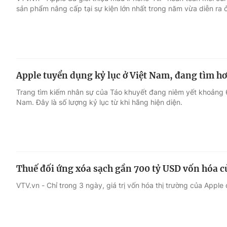
sản phẩm nâng cấp tại sự kiện lớn nhất trong năm vừa diễn ra ở 
Giải trí
Đời sống
Điện ảnh
Du lịch
Apple tuyển dụng kỷ lục ở Việt Nam, đang tìm hơn
Âm nhạc
Làm đẹp
Trang tìm kiếm nhân sự của Táo khuyết đang niêm yết khoảng 6
Nam. Đây là số lượng kỷ lục từ khi hãng hiện diện.
Sao
Chất lượng cuộc sốn
Thuế đối ứng xóa sạch gần 700 tỷ USD vốn hóa c
VTV.vn - Chỉ trong 3 ngày, giá trị vốn hóa thị trường của Apple 