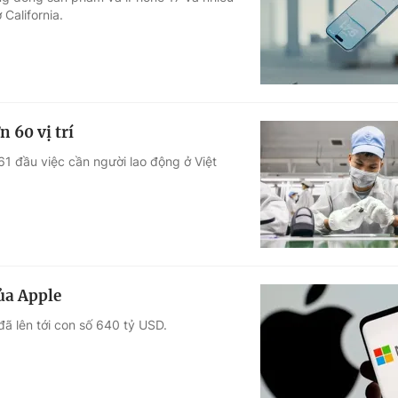
California.
Góc ảnh
Giáo dục
Công nghệ
Tuyển sinh
Hitech Công ng
 60 vị trí
Học trực tuyến
Sản phẩm
1 đầu việc cần người lao động ở Việt
g
Thị trường
Tư vấn
ủa Apple
đã lên tới con số 640 tỷ USD.