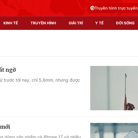
Truyền hình trực tuyến
KINH TẾ
TRUYỀN HÌNH
GIẢI TRÍ
Y TẾ
ĐỜI SỐNG
Pháp luật
Y tế
Truyền hình
Multimedia
ất ngờ
Phim VTV
Video
từ trước tới nay, chỉ 5,6mm, nhưng được
Hậu trường
Shorts video
Nhân vật
Podcast
Khán giả
EMagazine
Giải sao mai
Photo
 mới
Infographic
ùng dòng sản phẩm và iPhone 17 và nhiều