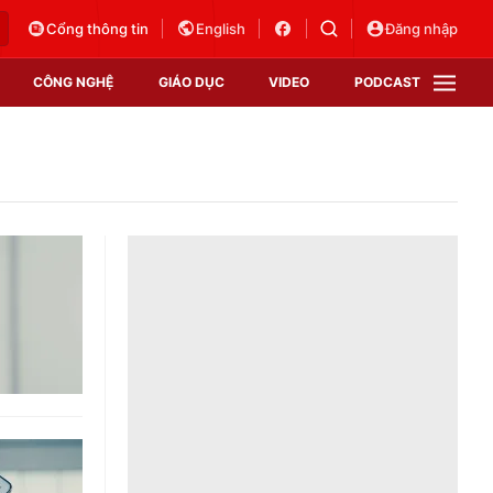
Cổng thông tin
English
Đăng nhập
CÔNG NGHỆ
GIÁO DỤC
VIDEO
PODCAST
VTV Money
VTV Thể thao
VTV Sức khoẻ
Bất động sản
Thị trường 24h
Tấm lòng Việt
Vươn mình bằng AI
VTV4
VTV8
VTV9
Lịch phát sóng
Giao lưu trực tuyến
Sự kiện