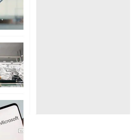
Liên hệ toà soạn
hệ tương lai