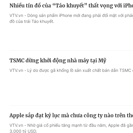
Nhiều tín đồ của “Táo khuyết” thất vọng với iPh
VTV.vn - Dòng sản phẩm iPhone mới đang phải đối mặt với phản 
đồ của trái Táo khuyết.
TSMC dừng khởi động nhà máy tại Mỹ
VTV.vn - Lý do được gã khổng lồ sản xuất chất bán dẫn TSMC đư
Apple sắp đạt kỷ lục mà chưa công ty nào trên th
VTV.vn - Nhờ giá cổ phiếu tăng mạnh từ đầu năm, Apple đã gần
3.000 tỷ USD.