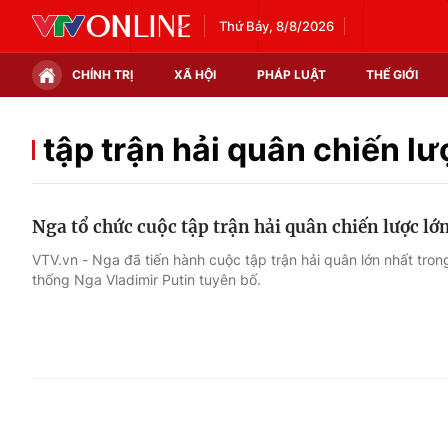
Thứ Bảy, 8/8/2026
CHÍNH TRỊ
XÃ HỘI
PHÁP LUẬT
THẾ GIỚI
Chính trị
Xã hội
tập trận hải quân chiến lư
Thế giới
Kinh tế
Nga tổ chức cuộc tập trận hải quân chiến lược lớ
Tin tức
Tài chính
VTV.vn - Nga đã tiến hành cuộc tập trận hải quân lớn nhất tron
thống Nga Vladimir Putin tuyên bố.
Thế giới đó đây
Thị trường
Câu chuyện quốc tế
Góc doanh nghiệp
Dữ liệu và đời sống