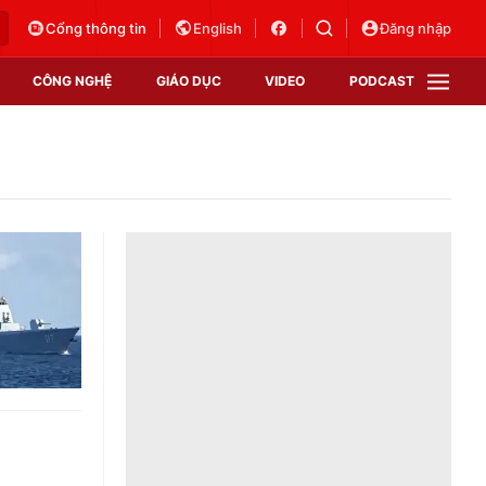
Cổng thông tin
English
Đăng nhập
CÔNG NGHỆ
GIÁO DỤC
VIDEO
PODCAST
VTV Money
VTV Thể thao
VTV Sức khoẻ
Bất động sản
Thị trường 24h
Tấm lòng Việt
Vươn mình bằng AI
VTV4
VTV8
VTV9
Lịch phát sóng
Giao lưu trực tuyến
Sự kiện