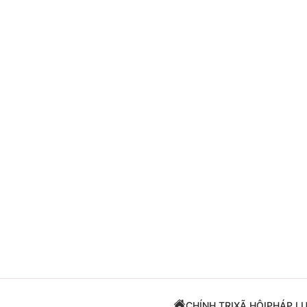
Giải trí
Đời sống
Điện ảnh
Du lịch
Âm nhạc
Làm đẹp
Sao
Chất lượng cuộc sốn
CHÍNH TRỊ
XÃ HỘI
PHÁP L