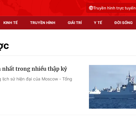
Truyền hình trực tuyến
KINH TẾ
TRUYỀN HÌNH
GIẢI TRÍ
Y TẾ
ĐỜI SỐNG
Pháp luật
Y tế
ợc
Truyền hình
Multimedia
n nhất trong nhiều thập kỷ
Phim VTV
Video
g lịch sử hiện đại của Moscow - Tổng
Hậu trường
Shorts video
Nhân vật
Podcast
Khán giả
EMagazine
Giải sao mai
Photo
Infographic