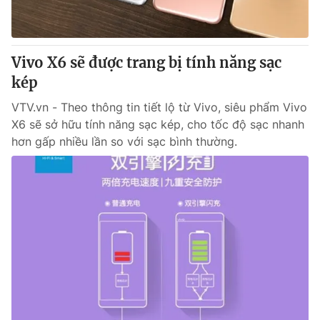
Cơ quan báo chí:
Thời báo VTV
Giấy phép hoạt động báo in và báo điện tử số 483/GP-BTTTT
cấp ngày 29/12/2023
Vivo X6 sẽ được trang bị tính năng sạc
Tổng Biên tập:
Vũ Thanh Thủy
kép
Phó Tổng Biên tập:
Nguyễn Thị Mỹ Hạnh, Phạm Quốc Thắng,
VTV.vn - Theo thông tin tiết lộ từ Vivo, siêu phẩm Vivo
Nguyễn Trọng Ninh
X6 sẽ sở hữu tính năng sạc kép, cho tốc độ sạc nhanh
Tổng đài VTV:
024.38 355 931 - 024.38 355 932
hơn gấp nhiều lần so với sạc bình thường.
Ðiện thoại Thời báo VTV:
024.66 897 897
Email:
toasoan@vtv.vn
Liên hệ quảng cáo:
024-7300.7108