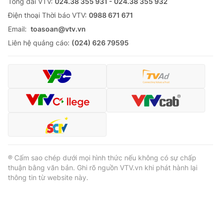
Tổng đài VTV:
024.38 355 931 - 024.38 355 932
Ðiện thoại Thời báo VTV:
0988 671 671
Email:
toasoan@vtv.vn
Liên hệ quảng cáo:
(024) 626 79595
® Cấm sao chép dưới mọi hình thức nếu không có sự chấp
thuận bằng văn bản. Ghi rõ nguồn VTV.vn khi phát hành lại
thông tin từ website này.