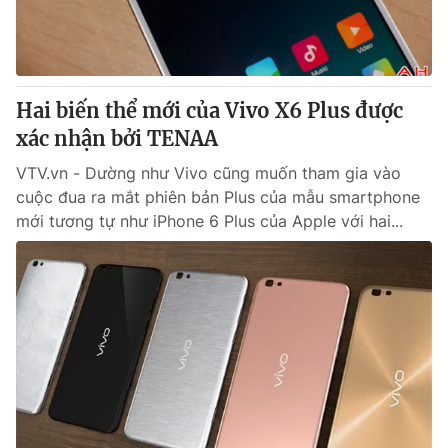
Thị trường 24h
Tấm lòng Việt
VTV4
Vươn mình bằng AI
Hai biến thể mới của Vivo X6 Plus được
VTV9
VTV8
xác nhận bởi TENAA
VTV.vn - Dường như Vivo cũng muốn tham gia vào
Liên hệ tòa soạn
English
cuộc đua ra mắt phiên bản Plus của mẫu smartphone
mới tương tự như iPhone 6 Plus của Apple với hai...
THỜI BÁO VTV
Theo dõi báo trên
Cơ quan chủ quản:
Đài Truyền hình Việt Nam