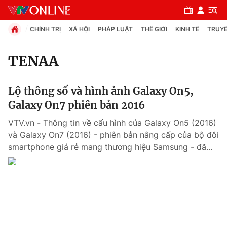
CHÍNH TRỊ
XÃ HỘI
PHÁP LUẬT
THẾ GIỚI
KINH TẾ
TRUYỀ
TENAA
Chuyên mục
Lộ thông số và hình ảnh Galaxy On5,
Chính trị
Galaxy On7 phiên bản 2016
VTV.vn - Thông tin về cấu hình của Galaxy On5 (2016)
Xã hội
và Galaxy On7 (2016) - phiên bản nâng cấp của bộ đôi
smartphone giá rẻ mang thương hiệu Samsung - đã...
Pháp luật
Y tế
Thế giới