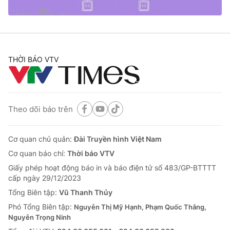
® Cấm sao chép dưới mọi hình thức nếu không có sự chấp
thuận bằng văn bản. Ghi rõ nguồn VTV.vn khi phát hành lại
THỜI BÁO VTV
thông tin từ website này.
Theo dõi báo trên
Cơ quan chủ quản:
Đài Truyền hình Việt Nam
Cơ quan báo chí:
Thời báo VTV
Giấy phép hoạt động báo in và báo điện tử số 483/GP-BTTTT
cấp ngày 29/12/2023
Tổng Biên tập:
Vũ Thanh Thủy
Phó Tổng Biên tập:
Nguyễn Thị Mỹ Hạnh, Phạm Quốc Thắng,
Nguyễn Trọng Ninh