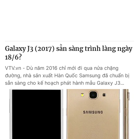
Tin tức
Kinh tế
Thế giới đó đây
Tài chính
Dữ liệu và đời sống
Câu chuyện quốc tế
Thị trường
Galaxy J3 (2017) sẵn sàng trình làng ngày
Truyền hình
Góc doanh nghiệp
18/6?
Phim VTV
Giải trí
VTV.vn - Dù năm 2016 chỉ mới đi qua nửa chặng
Hậu trường
đường, nhà sản xuất Hàn Quốc Samsung đã chuẩn bị
Điện ảnh
sẵn sàng cho kế hoạch phát hành mẫu Galaxy J3...
Đời sống
Nhân vật
Âm nhạc
Du lịch
Khán giả
Giáo dục
Sao
Làm đẹp
Giải sao mai
Tuyển sinh
Công nghệ
Chất lượng cuộc sống
Học trực tuyến
Hitech Công nghệ tương lai