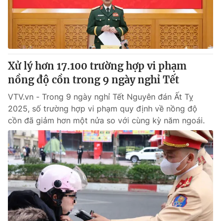
Giao lưu trực tuyến
Sản phẩm
Lịch phát sóng
Thị trường
Tư vấn
Xử lý hơn 17.100 trường hợp vi phạm
Chuyên mục khác
nồng độ cồn trong 9 ngày nghỉ Tết
Emagazine
Podcast
VTV.vn - Trong 9 ngày nghỉ Tết Nguyên đán Ất Tỵ
2025, số trường hợp vi phạm quy định về nồng độ
Photo
Infographic
cồn đã giảm hơn một nửa so với cùng kỳ năm ngoái.
Video
Shorts video
VTV Money
VTV Thể thao
VTV Sức khoẻ
Bất động sản