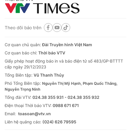
Theo dõi báo trên
Cơ quan chủ quản:
Đài Truyền hình Việt Nam
Cơ quan báo chí:
Thời báo VTV
Giấy phép hoạt động báo in và báo điện tử số 483/GP-BTTTT
cấp ngày 29/12/2023
Tổng Biên tập:
Vũ Thanh Thủy
Phó Tổng Biên tập:
Nguyễn Thị Mỹ Hạnh, Phạm Quốc Thắng,
Nguyễn Trọng Ninh
Tổng đài VTV:
024.38 355 931 - 024.38 355 932
Ðiện thoại Thời báo VTV:
0988 671 671
Email:
toasoan@vtv.vn
Liên hệ quảng cáo:
(024) 626 79595