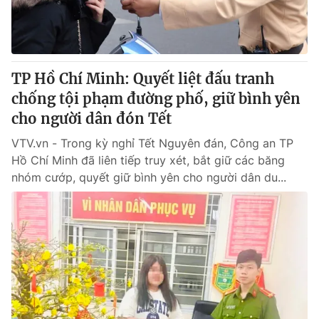
Thị trường 24h
Tấm lòng Việt
VTV4
Vươn mình bằng AI
TP Hồ Chí Minh: Quyết liệt đấu tranh
VTV9
VTV8
chống tội phạm đường phố, giữ bình yên
cho người dân đón Tết
Liên hệ tòa soạn
English
VTV.vn - Trong kỳ nghỉ Tết Nguyên đán, Công an TP
Hồ Chí Minh đã liên tiếp truy xét, bắt giữ các băng
nhóm cướp, quyết giữ bình yên cho người dân du...
THỜI BÁO VTV
Theo dõi báo trên
Cơ quan chủ quản:
Đài Truyền hình Việt Nam
Cơ quan báo chí:
Thời báo VTV