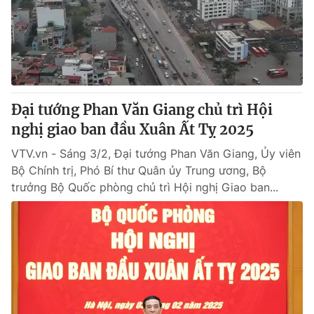
Tin tức
Kinh tế
Thế giới đó đây
Tài chính
Dữ liệu và đời sống
Câu chuyện quốc tế
Thị trường
Đại tướng Phan Văn Giang chủ trì Hội
Truyền hình
Góc doanh nghiệp
nghị giao ban đầu Xuân Ất Tỵ 2025
Phim VTV
Giải trí
VTV.vn - Sáng 3/2, Đại tướng Phan Văn Giang, Ủy viên
Hậu trường
Bộ Chính trị, Phó Bí thư Quân ủy Trung ương, Bộ
Điện ảnh
trưởng Bộ Quốc phòng chủ trì Hội nghị Giao ban...
Đời sống
Nhân vật
Âm nhạc
Du lịch
Khán giả
Giáo dục
Sao
Làm đẹp
Giải sao mai
Tuyển sinh
Công nghệ
Chất lượng cuộc sống
Học trực tuyến
Hitech Công nghệ tương lai