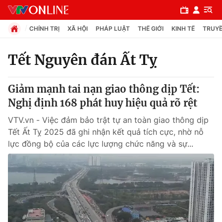
CHÍNH TRỊ
XÃ HỘI
PHÁP LUẬT
THẾ GIỚI
KINH TẾ
TRUYỀ
Tết Nguyên đán Ất Tỵ
Chuyên mục
Giảm mạnh tai nạn giao thông dịp Tết:
Chính trị
Nghị định 168 phát huy hiệu quả rõ rệt
VTV.vn - Việc đảm bảo trật tự an toàn giao thông dịp
Xã hội
Tết Ất Tỵ 2025 đã ghi nhận kết quả tích cực, nhờ nỗ
lực đồng bộ của các lực lượng chức năng và sự...
Pháp luật
Y tế
Thế giới