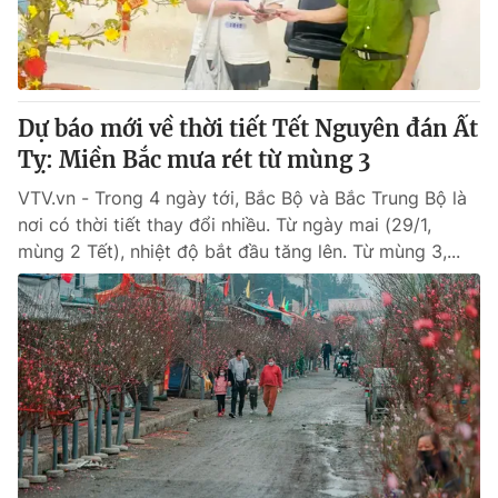
Giấy phép hoạt động báo in và báo điện tử số 483/GP-BTTTT
cấp ngày 29/12/2023
Tổng Biên tập:
Vũ Thanh Thủy
Phó Tổng Biên tập:
Nguyễn Thị Mỹ Hạnh, Phạm Quốc Thắng,
Dự báo mới về thời tiết Tết Nguyên đán Ất
Nguyễn Trọng Ninh
Tổng đài VTV:
Tỵ: Miền Bắc mưa rét từ mùng 3
024.38 355 931 - 024.38 355 932
Ðiện thoại Thời báo VTV:
024.66 897 897
VTV.vn - Trong 4 ngày tới, Bắc Bộ và Bắc Trung Bộ là
Email:
toasoan@vtv.vn
nơi có thời tiết thay đổi nhiều. Từ ngày mai (29/1,
Liên hệ quảng cáo:
024-7300.7108
mùng 2 Tết), nhiệt độ bắt đầu tăng lên. Từ mùng 3,...