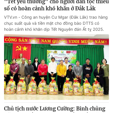
"Tết yêu thương" cho người dân tộc thiểu
số có hoàn cảnh khó khăn ở Đắk Lắk
VTV.vn - Công an huyện Cư Mgar (Đắk Lắk) trao hàng
chục suất quà và tiền mặt cho đồng bào DTTS có
hoàn cảnh khó khăn dịp Tết Nguyên đán Ất tỵ 2025.
Chủ tịch nước Lương Cường: Binh chủng