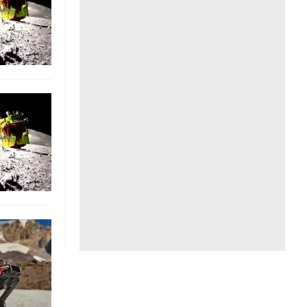
Liên hệ toà soạn
hệ tương lai