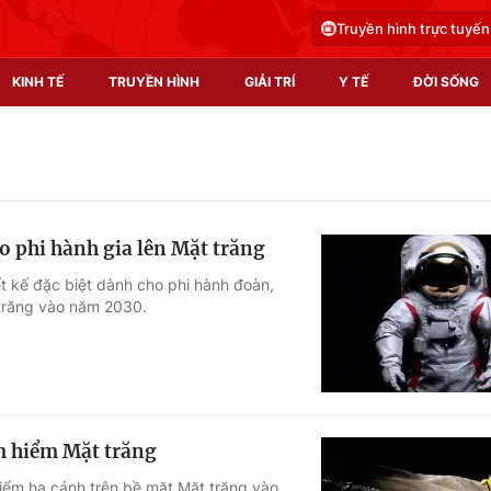
Truyền hình trực tuyến
KINH TẾ
TRUYỀN HÌNH
GIẢI TRÍ
Y TẾ
ĐỜI SỐNG
Pháp luật
Y tế
Truyền hình
Multimedia
o phi hành gia lên Mặt trăng
Phim VTV
Video
t kế đặc biệt dành cho phi hành đoàn,
 trăng vào năm 2030.
Hậu trường
Shorts video
Nhân vật
Podcast
Khán giả
EMagazine
Giải sao mai
Photo
m hiểm Mặt trăng
Infographic
iểm hạ cánh trên bề mặt Mặt trăng vào