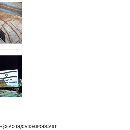
HỆ
GIÁO DỤC
VIDEO
PODCAST