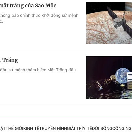
mặt trăng của Sao Mộc
thông báo chính thức khởi động sứ mệnh
c.
t Trăng
bắt đầu sứ mệnh thám hiểm Mặt Trăng đầu
UẬT
THẾ GIỚI
KINH TẾ
TRUYỀN HÌNH
GIẢI TRÍ
Y TẾ
ĐỜI SỐNG
CÔNG NG