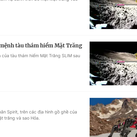
Góc ảnh
Giáo dục
Công nghệ
Tuyển sinh
Hitech Công ng
ứ mệnh tàu thám hiểm Mặt Trăng
Học trực tuyến
Sản phẩm
 của tàu thám hiểm Mặt Trăng SLIM sau
g
Thị trường
Tư vấn
 Spirit, trên các địa hình gồ ghề của
t trăng và sao Hỏa.