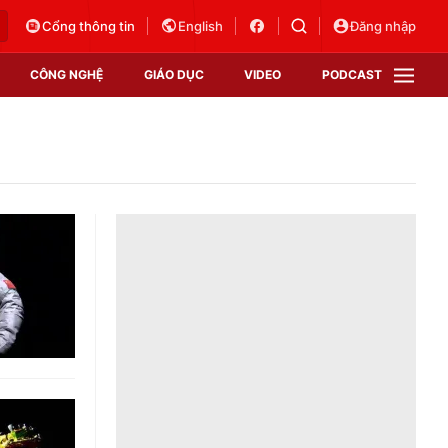
Cổng thông tin
English
Đăng nhập
CÔNG NGHỆ
GIÁO DỤC
VIDEO
PODCAST
VTV Money
VTV Thể thao
VTV Sức khoẻ
Bất động sản
Thị trường 24h
Tấm lòng Việt
Vươn mình bằng AI
VTV4
VTV8
VTV9
Lịch phát sóng
Giao lưu trực tuyến
Sự kiện