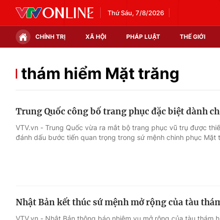
Thứ Sáu, 7/8/2026
CHÍNH TRỊ
XÃ HỘI
PHÁP LUẬT
THẾ GIỚI
Chính trị
Xã hội
thám hiểm Mặt trăng
Thế giới
Kinh tế
Trung Quốc công bố trang phục đặc biệt dành ch
Tin tức
Tài chính
VTV.vn - Trung Quốc vừa ra mắt bộ trang phục vũ trụ được thiế
đánh dấu bước tiến quan trọng trong sứ mệnh chinh phục Mặt
Thế giới đó đây
Thị trường
Câu chuyện quốc tế
Góc doanh nghiệp
Dữ liệu và đời sống
Nhật Bản kết thúc sứ mệnh mở rộng của tàu thá
VTV.vn - Nhật Bản thông báo nhiệm vụ mở rộng của tàu thám h