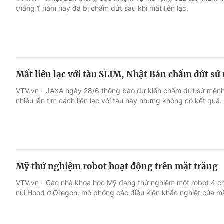
tháng 1 năm nay đã bị chấm dứt sau khi mất liên lạc.
Giải trí
Đời sống
Điện ảnh
Du lịch
Mất liên lạc với tàu SLIM, Nhật Bản chấm dứt s
Âm nhạc
Làm đẹp
VTV.vn - JAXA ngày 28/6 thông báo dự kiến chấm dứt sứ mệnh
nhiều lần tìm cách liên lạc với tàu này nhưng không có kết quả.
Sao
Chất lượng cuộc sốn
Mỹ thử nghiệm robot hoạt động trên mặt trăng
VTV.vn - Các nhà khoa học Mỹ đang thử nghiệm một robot 4 chân
núi Hood ở Oregon, mô phỏng các điều kiện khắc nghiệt của mặ