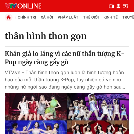
CHÍNH TRỊ
XÃ HỘI
PHÁP LUẬT
THẾ GIỚI
KINH TẾ
TRUYỀ
thân hình thon gọn
Chuyên mục
Khán giả lo lắng vì các nữ thần tượng K-
Chính trị
Pop ngày càng gầy gò
VTV.vn - Thân hình thon gọn luôn là hình tượng hoàn
Xã hội
hảo của mỗi thần tượng K-Pop, tuy nhiên có vẻ như
những nữ ngôi sao đang ngày càng gầy gò hơn sau...
Pháp luật
Y tế
Thế giới