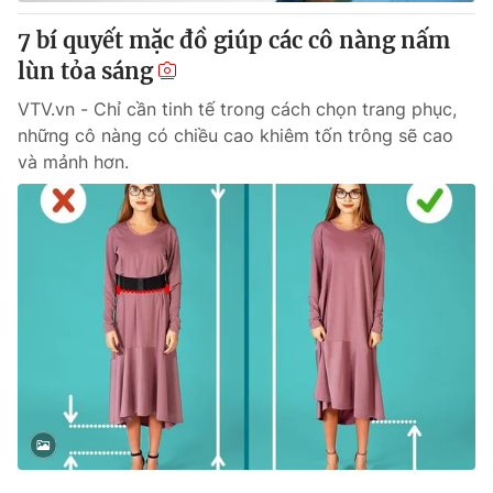
7 bí quyết mặc đồ giúp các cô nàng nấm
lùn tỏa sáng
® Cấm sao chép dưới mọi hình thức nếu không có sự chấp
VTV.vn - Chỉ cần tinh tế trong cách chọn trang phục,
thuận bằng văn bản. Ghi rõ nguồn VTV.vn khi phát hành lại
những cô nàng có chiều cao khiêm tốn trông sẽ cao
thông tin từ website này.
và mảnh hơn.