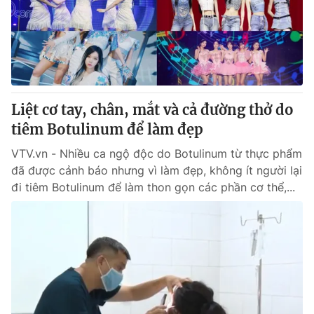
Tin tức
Kinh tế
Thế giới đó đây
Tài chính
Dữ liệu và đời sống
Câu chuyện quốc tế
Thị trường
Liệt cơ tay, chân, mắt và cả đường thở do
Truyền hình
Góc doanh nghiệp
tiêm Botulinum để làm đẹp
Phim VTV
Giải trí
VTV.vn - Nhiều ca ngộ độc do Botulinum từ thực phẩm
Hậu trường
đã được cảnh báo nhưng vì làm đẹp, không ít người lại
Điện ảnh
đi tiêm Botulinum để làm thon gọn các phần cơ thể,...
Đời sống
Nhân vật
Âm nhạc
Du lịch
Khán giả
Giáo dục
Sao
Làm đẹp
Giải sao mai
Tuyển sinh
Công nghệ
Chất lượng cuộc sống
Học trực tuyến
Hitech Công nghệ tương lai