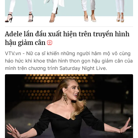
Thị trường 24h
Tấm lòng Việt
VTV4
Vươn mình bằng AI
Adele lần đầu xuất hiện trên truyền hình
VTV9
VTV8
hậu giảm cân
VTV.vn - Nữ ca sĩ khiến những người hâm mộ vô cùng
Liên hệ tòa soạn
English
háo hức khi khoe thân hình thon gọn hậu giảm cân của
mình trên chương trình Saturday Night Live.
THỜI BÁO VTV
Theo dõi báo trên
Cơ quan chủ quản:
Đài Truyền hình Việt Nam