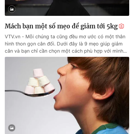
Cơ quan báo chí:
Thời báo VTV
Giấy phép hoạt động báo in và báo điện tử số 483/GP-BTTTT
cấp ngày 29/12/2023
Mách bạn một số mẹo để giảm tới 5kg
Tổng Biên tập:
Vũ Thanh Thủy
VTV.vn - Mỗi chúng ta cũng đều mơ ước có một thân
Phó Tổng Biên tập:
Nguyễn Thị Mỹ Hạnh, Phạm Quốc Thắng,
hình thon gọn cân đối. Dưới đây là 9 mẹo giúp giảm
Nguyễn Trọng Ninh
cân và bạn chỉ cần chọn một cách phù hợp với mình...
Tổng đài VTV:
024.38 355 931 - 024.38 355 932
Ðiện thoại Thời báo VTV:
024.66 897 897
Email:
toasoan@vtv.vn
Liên hệ quảng cáo:
024-7300.7108