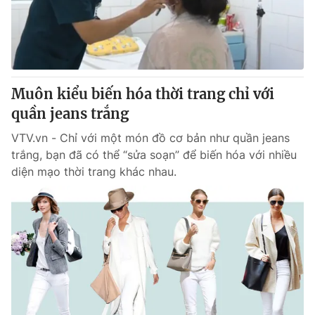
Giao lưu trực tuyến
Sản phẩm
Lịch phát sóng
Thị trường
Tư vấn
Muôn kiểu biến hóa thời trang chỉ với
Chuyên mục khác
quần jeans trắng
Emagazine
Podcast
VTV.vn - Chỉ với một món đồ cơ bản như quần jeans
trắng, bạn đã có thể “sửa soạn” để biến hóa với nhiều
Photo
Infographic
diện mạo thời trang khác nhau.
Video
Shorts video
VTV Money
VTV Thể thao
VTV Sức khoẻ
Bất động sản