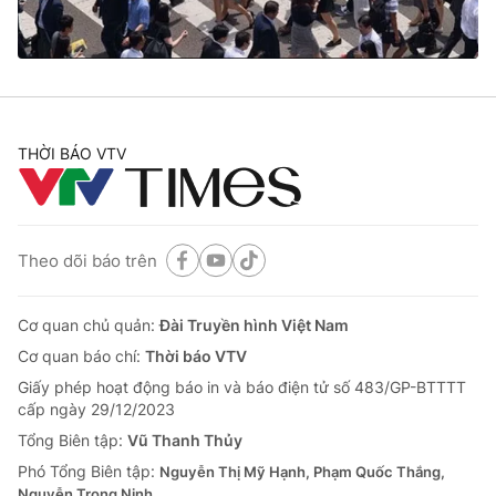
Cơ quan báo chí:
Thời báo VTV
Giấy phép hoạt động báo in và báo điện tử số 483/GP-BTTTT
cấp ngày 29/12/2023
Tổng Biên tập:
Vũ Thanh Thủy
Phó Tổng Biên tập:
Nguyễn Thị Mỹ Hạnh, Phạm Quốc Thắng,
THỜI BÁO VTV
Nguyễn Trọng Ninh
Tổng đài VTV:
024.38 355 931 - 024.38 355 932
Ðiện thoại Thời báo VTV:
024.66 897 897
Email:
toasoan@vtv.vn
Theo dõi báo trên
Liên hệ quảng cáo:
024-7300.7108
Cơ quan chủ quản:
Đài Truyền hình Việt Nam
Cơ quan báo chí:
Thời báo VTV
Giấy phép hoạt động báo in và báo điện tử số 483/GP-BTTTT
cấp ngày 29/12/2023
Tổng Biên tập:
Vũ Thanh Thủy
Phó Tổng Biên tập:
Nguyễn Thị Mỹ Hạnh, Phạm Quốc Thắng,
Nguyễn Trọng Ninh