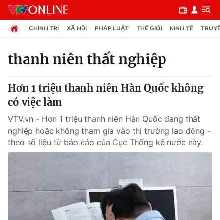
CHÍNH TRỊ
XÃ HỘI
PHÁP LUẬT
THẾ GIỚI
KINH TẾ
TRUYỀ
thanh niên thất nghiệp
Chuyên mục
Hơn 1 triệu thanh niên Hàn Quốc không
Chính trị
có việc làm
VTV.vn - Hơn 1 triệu thanh niên Hàn Quốc đang thất
Xã hội
nghiệp hoặc không tham gia vào thị trường lao động -
theo số liệu từ báo cáo của Cục Thống kê nước này.
Pháp luật
Y tế
Thế giới