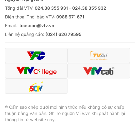
Tổng đài VTV:
024.38 355 931 - 024.38 355 932
Ðiện thoại Thời báo VTV:
0988 671 671
Email:
toasoan@vtv.vn
® Cấm sao chép dưới mọi hình thức nếu không có sự chấp
Liên hệ quảng cáo:
(024) 626 79595
thuận bằng văn bản. Ghi rõ nguồn VTV.vn khi phát hành lại
thông tin từ website này.
® Cấm sao chép dưới mọi hình thức nếu không có sự chấp
thuận bằng văn bản. Ghi rõ nguồn VTV.vn khi phát hành lại
thông tin từ website này.