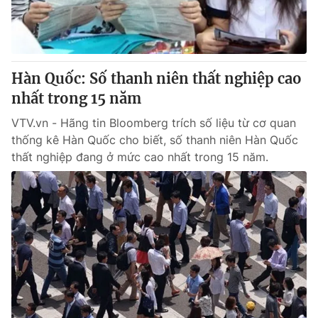
Thị trường 24h
Tấm lòng Việt
VTV4
Vươn mình bằng AI
Hàn Quốc: Số thanh niên thất nghiệp cao
VTV9
VTV8
nhất trong 15 năm
VTV.vn - Hãng tin Bloomberg trích số liệu từ cơ quan
Liên hệ tòa soạn
English
thống kê Hàn Quốc cho biết, số thanh niên Hàn Quốc
thất nghiệp đang ở mức cao nhất trong 15 năm.
THỜI BÁO VTV
Theo dõi báo trên
Cơ quan chủ quản:
Đài Truyền hình Việt Nam