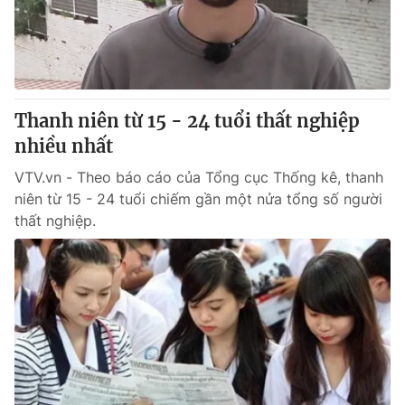
Giao lưu trực tuyến
Sản phẩm
Lịch phát sóng
Thị trường
Tư vấn
Thanh niên từ 15 - 24 tuổi thất nghiệp
Chuyên mục khác
nhiều nhất
Emagazine
Podcast
VTV.vn - Theo báo cáo của Tổng cục Thống kê, thanh
niên từ 15 - 24 tuổi chiếm gần một nửa tổng số người
Photo
Infographic
thất nghiệp.
Video
Shorts video
VTV Money
VTV Thể thao
VTV Sức khoẻ
Bất động sản