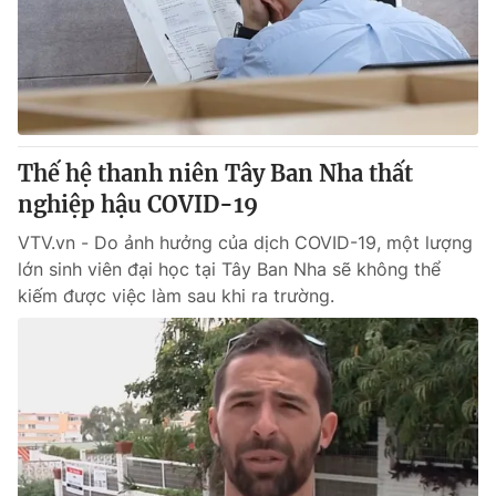
Tin tức
Kinh tế
Thế giới đó đây
Tài chính
Dữ liệu và đời sống
Câu chuyện quốc tế
Thị trường
Thế hệ thanh niên Tây Ban Nha thất
Truyền hình
Góc doanh nghiệp
nghiệp hậu COVID-19
Phim VTV
Giải trí
VTV.vn - Do ảnh hưởng của dịch COVID-19, một lượng
Hậu trường
lớn sinh viên đại học tại Tây Ban Nha sẽ không thể
Điện ảnh
kiếm được việc làm sau khi ra trường.
Đời sống
Nhân vật
Âm nhạc
Du lịch
Khán giả
Giáo dục
Sao
Làm đẹp
Giải sao mai
Tuyển sinh
Công nghệ
Chất lượng cuộc sống
Học trực tuyến
Hitech Công nghệ tương lai