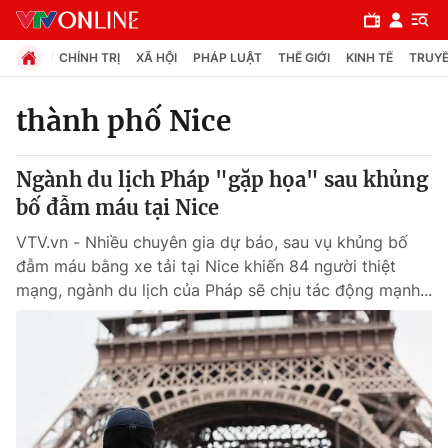
CHÍNH TRỊ
XÃ HỘI
PHÁP LUẬT
THẾ GIỚI
KINH TẾ
TRUYỀ
thành phố Nice
Chuyên mục
Ngành du lịch Pháp "gặp họa" sau khủng
Chính trị
bố đẫm máu tại Nice
VTV.vn - Nhiều chuyên gia dự báo, sau vụ khủng bố
Xã hội
đẫm máu bằng xe tải tại Nice khiến 84 người thiệt
mạng, ngành du lịch của Pháp sẽ chịu tác động mạnh...
Pháp luật
Y tế
Thế giới