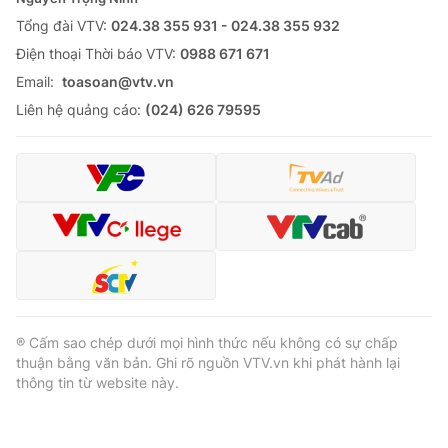
Tổng đài VTV:
024.38 355 931 - 024.38 355 932
Ðiện thoại Thời báo VTV:
0988 671 671
Email:
toasoan@vtv.vn
® Cấm sao chép dưới mọi hình thức nếu không có sự chấp
Liên hệ quảng cáo:
(024) 626 79595
thuận bằng văn bản. Ghi rõ nguồn VTV.vn khi phát hành lại
thông tin từ website này.
® Cấm sao chép dưới mọi hình thức nếu không có sự chấp
thuận bằng văn bản. Ghi rõ nguồn VTV.vn khi phát hành lại
thông tin từ website này.