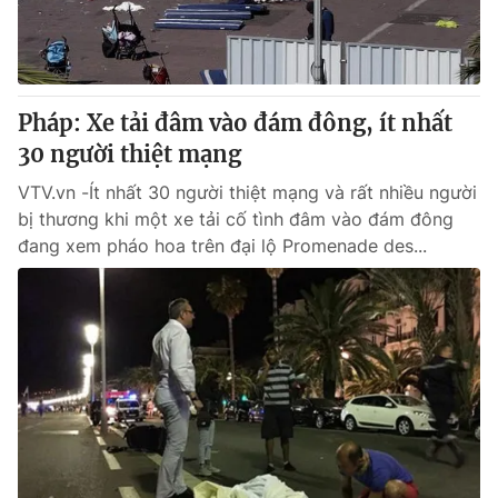
Thị trường 24h
Tấm lòng Việt
VTV4
Vươn mình bằng AI
Pháp: Xe tải đâm vào đám đông, ít nhất
VTV9
VTV8
30 người thiệt mạng
VTV.vn -Ít nhất 30 người thiệt mạng và rất nhiều người
Liên hệ tòa soạn
English
bị thương khi một xe tải cố tình đâm vào đám đông
đang xem pháo hoa trên đại lộ Promenade des...
THỜI BÁO VTV
Theo dõi báo trên
Cơ quan chủ quản:
Đài Truyền hình Việt Nam