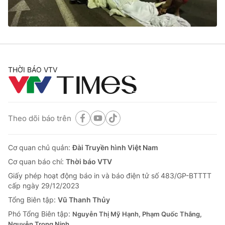
Cơ quan báo chí:
Thời báo VTV
Giấy phép hoạt động báo in và báo điện tử số 483/GP-BTTTT
cấp ngày 29/12/2023
Tổng Biên tập:
Vũ Thanh Thủy
Phó Tổng Biên tập:
Nguyễn Thị Mỹ Hạnh, Phạm Quốc Thắng,
THỜI BÁO VTV
Nguyễn Trọng Ninh
Tổng đài VTV:
024.38 355 931 - 024.38 355 932
Ðiện thoại Thời báo VTV:
024.66 897 897
Email:
toasoan@vtv.vn
Theo dõi báo trên
Liên hệ quảng cáo:
024-7300.7108
Cơ quan chủ quản:
Đài Truyền hình Việt Nam
Cơ quan báo chí:
Thời báo VTV
Giấy phép hoạt động báo in và báo điện tử số 483/GP-BTTTT
cấp ngày 29/12/2023
Tổng Biên tập:
Vũ Thanh Thủy
Phó Tổng Biên tập:
Nguyễn Thị Mỹ Hạnh, Phạm Quốc Thắng,
Nguyễn Trọng Ninh