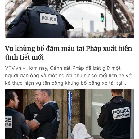
Tin tức
Kinh tế
Thế giới đó đây
Tài chính
Dữ liệu và đời sống
Câu chuyện quốc tế
Thị trường
Vụ khủng bố đẫm máu tại Pháp xuất hiện
Truyền hình
Góc doanh nghiệp
tình tiết mới
Phim VTV
Giải trí
VTV.vn - Hôm nay, Cảnh sát Pháp đã bắt giữ một
Hậu trường
người đàn ông và một người phụ nữ có mối liên hệ với
Điện ảnh
kẻ thực hiện vụ tấn công khủng bố bằng xe tải tại...
Đời sống
Nhân vật
Âm nhạc
Du lịch
Khán giả
Giáo dục
Sao
Làm đẹp
Giải sao mai
Tuyển sinh
Công nghệ
Chất lượng cuộc sống
Học trực tuyến
Hitech Công nghệ tương lai