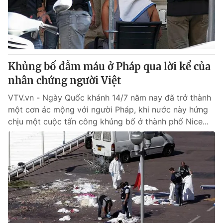
Giao lưu trực tuyến
Sản phẩm
Lịch phát sóng
Thị trường
Tư vấn
Khủng bố đẫm máu ở Pháp qua lời kể của
Chuyên mục khác
nhân chứng người Việt
Emagazine
Podcast
VTV.vn - Ngày Quốc khánh 14/7 năm nay đã trở thành
một cơn ác mộng với người Pháp, khi nước này hứng
Photo
Infographic
chịu một cuộc tấn công khủng bố ở thành phố Nice...
Video
Shorts video
VTV Money
VTV Thể thao
VTV Sức khoẻ
Bất động sản