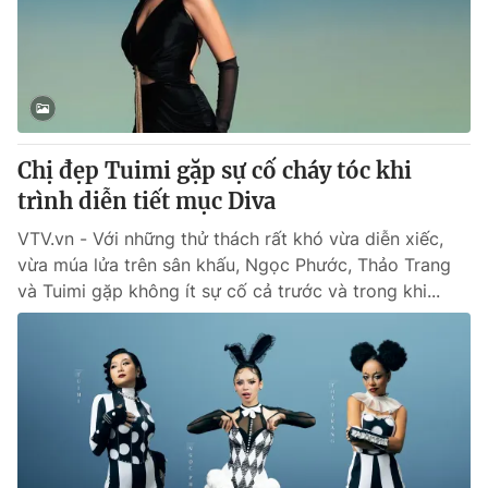
Tin tức
Kinh tế
Thế giới đó đây
Tài chính
Dữ liệu và đời sống
Câu chuyện quốc tế
Thị trường
Chị đẹp Tuimi gặp sự cố cháy tóc khi
Truyền hình
Góc doanh nghiệp
trình diễn tiết mục Diva
Phim VTV
Giải trí
VTV.vn - Với những thử thách rất khó vừa diễn xiếc,
Hậu trường
vừa múa lửa trên sân khấu, Ngọc Phước, Thảo Trang
Điện ảnh
và Tuimi gặp không ít sự cố cả trước và trong khi...
Đời sống
Nhân vật
Âm nhạc
Du lịch
Khán giả
Giáo dục
Sao
Làm đẹp
Giải sao mai
Tuyển sinh
Công nghệ
Chất lượng cuộc sống
Học trực tuyến
Hitech Công nghệ tương lai