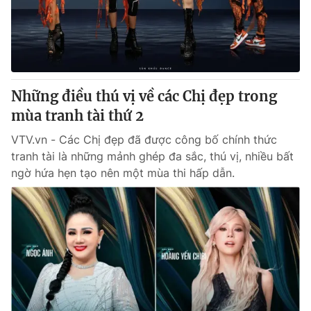
Thị trường 24h
Tấm lòng Việt
VTV4
Vươn mình bằng AI
VTV9
VTV8
Những điều thú vị về các Chị đẹp trong
mùa tranh tài thứ 2
Liên hệ tòa soạn
English
VTV.vn - Các Chị đẹp đã được công bố chính thức
tranh tài là những mảnh ghép đa sắc, thú vị, nhiều bất
ngờ hứa hẹn tạo nên một mùa thi hấp dẫn.
THỜI BÁO VTV
Theo dõi báo trên
Cơ quan chủ quản:
Đài Truyền hình Việt Nam
Cơ quan báo chí:
Thời báo VTV