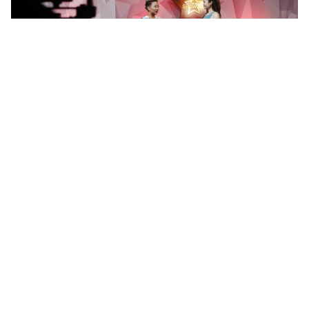
Tin mới
Video
Live
Emagazine
Trang chủ
Ca sĩ "Xấu lạ" khoe thân hình chuẩn
Dù có nickname "Xấu lạ" nhưng Thảo Trang là một
trong số các nữ nghệ sĩ có thân hình sexy nhất nhì
làng showbiz cùng gương mặt cá tính...