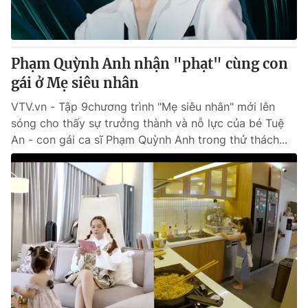
® Cấm sao chép dưới mọi hình thức nếu không có sự chấp
thuận bằng văn bản. Ghi rõ nguồn VTV.vn khi phát hành lại
Phạm Quỳnh Anh nhận "phạt" cùng con
thông tin từ website này.
gái ở Mẹ siêu nhân
VTV.vn - Tập 9chương trình "Mẹ siêu nhân" mới lên
sóng cho thấy sự trưởng thành và nỗ lực của bé Tuệ
An - con gái ca sĩ Phạm Quỳnh Anh trong thử thách...