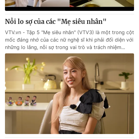
Nỗi lo sợ của các "Mẹ siêu nhân"
VTV.vn - Tập 5 "Mẹ siêu nhân" (VTV3) là một trong cột
mốc đáng nhớ của các nữ nghệ sĩ khi phải đối diện với
những lo lắng, nỗi sợ trong vai trò và trách nhiệm...