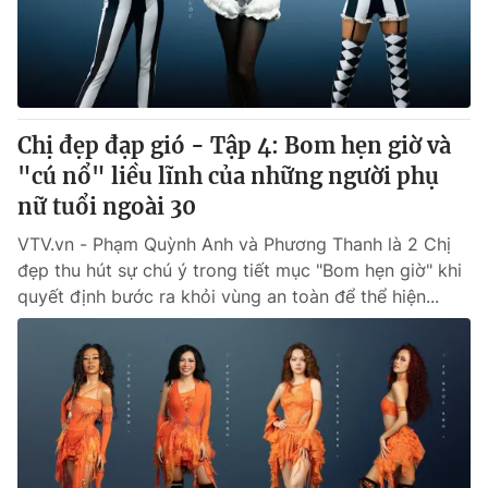
Giao lưu trực tuyến
Sản phẩm
Lịch phát sóng
Thị trường
Tư vấn
Chị đẹp đạp gió - Tập 4: Bom hẹn giờ và
Chuyên mục khác
"cú nổ" liều lĩnh của những người phụ
Emagazine
Podcast
nữ tuổi ngoài 30
VTV.vn - Phạm Quỳnh Anh và Phương Thanh là 2 Chị
Photo
Infographic
đẹp thu hút sự chú ý trong tiết mục "Bom hẹn giờ" khi
quyết định bước ra khỏi vùng an toàn để thể hiện...
Video
Shorts video
VTV Money
VTV Thể thao
VTV Sức khoẻ
Bất động sản