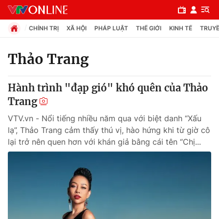
CHÍNH TRỊ
XÃ HỘI
PHÁP LUẬT
THẾ GIỚI
KINH TẾ
TRUYỀ
Thảo Trang
Chuyên mục
Hành trình "đạp gió" khó quên của Thảo
Chính trị
Trang
VTV.vn - Nổi tiếng nhiều năm qua với biệt danh “Xấu
Xã hội
lạ”, Thảo Trang cảm thấy thú vị, hào hứng khi từ giờ cô
lại trở nên quen hơn với khán giả bằng cái tên “Chị...
Pháp luật
Y tế
Thế giới