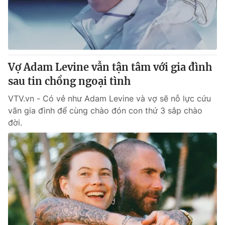
Giao lưu trực tuyến
Sản phẩm
Lịch phát sóng
Thị trường
Tư vấn
Vợ Adam Levine vẫn tận tâm với gia đình
Chuyên mục khác
sau tin chồng ngoại tình
Emagazine
Podcast
VTV.vn - Có vẻ như Adam Levine và vợ sẽ nỗ lực cứu
vãn gia đình để cùng chào đón con thứ 3 sắp chào
Photo
Infographic
đời.
Video
Shorts video
VTV Money
VTV Thể thao
VTV Sức khoẻ
Bất động sản