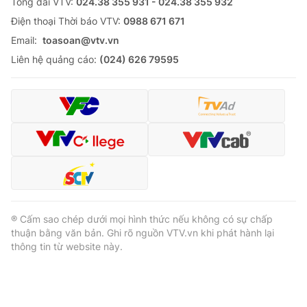
Tổng đài VTV:
024.38 355 931 - 024.38 355 932
Ðiện thoại Thời báo VTV:
0988 671 671
Email:
toasoan@vtv.vn
Liên hệ quảng cáo:
(024) 626 79595
® Cấm sao chép dưới mọi hình thức nếu không có sự chấp
thuận bằng văn bản. Ghi rõ nguồn VTV.vn khi phát hành lại
thông tin từ website này.