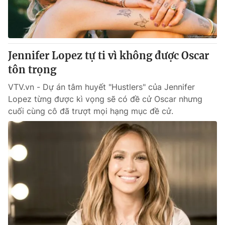
Thị trường 24h
Tấm lòng Việt
VTV4
Vươn mình bằng AI
Jennifer Lopez tự ti vì không được Oscar
VTV9
VTV8
tôn trọng
VTV.vn - Dự án tâm huyết "Hustlers" của Jennifer
Liên hệ tòa soạn
English
Lopez từng được kì vọng sẽ có đề cử Oscar nhưng
cuối cùng cô đã trượt mọi hạng mục đề cử.
THỜI BÁO VTV
Theo dõi báo trên
Cơ quan chủ quản:
Đài Truyền hình Việt Nam