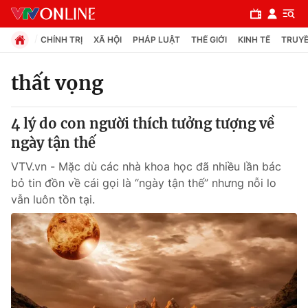
CHÍNH TRỊ
XÃ HỘI
PHÁP LUẬT
THẾ GIỚI
KINH TẾ
TRUYỀ
thất vọng
Chuyên mục
4 lý do con người thích tưởng tượng về
Chính trị
ngày tận thế
VTV.vn - Mặc dù các nhà khoa học đã nhiều lần bác
Xã hội
bỏ tin đồn về cái gọi là “ngày tận thế” nhưng nỗi lo
vẫn luôn tồn tại.
Pháp luật
Y tế
Thế giới