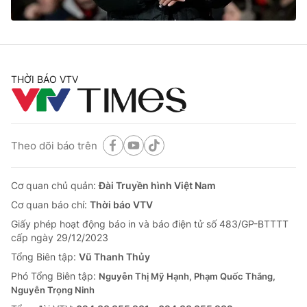
® Cấm sao chép dưới mọi hình thức nếu không có sự chấp
thuận bằng văn bản. Ghi rõ nguồn VTV.vn khi phát hành lại
THỜI BÁO VTV
thông tin từ website này.
Theo dõi báo trên
Cơ quan chủ quản:
Đài Truyền hình Việt Nam
Cơ quan báo chí:
Thời báo VTV
Giấy phép hoạt động báo in và báo điện tử số 483/GP-BTTTT
cấp ngày 29/12/2023
Tổng Biên tập:
Vũ Thanh Thủy
Phó Tổng Biên tập:
Nguyễn Thị Mỹ Hạnh, Phạm Quốc Thắng,
Nguyễn Trọng Ninh