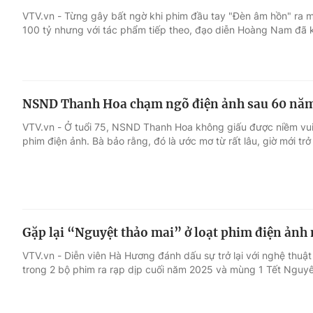
VTV.vn - Từng gây bất ngờ khi phim đầu tay "Đèn âm hồn" ra
100 tỷ nhưng với tác phẩm tiếp theo, đạo diễn Hoàng Nam đã 
Giải trí
Đời sống
Điện ảnh
Du lịch
NSND Thanh Hoa chạm ngõ điện ảnh sau 60 năm
Âm nhạc
Làm đẹp
VTV.vn - Ở tuổi 75, NSND Thanh Hoa không giấu được niềm vui
phim điện ảnh. Bà bảo rằng, đó là ước mơ từ rất lâu, giờ mới trở
Sao
Chất lượng cuộc sốn
Gặp lại “Nguyệt thảo mai” ở loạt phim điện ảnh
VTV.vn - Diễn viên Hà Hương đánh dấu sự trở lại với nghệ thuật 
trong 2 bộ phim ra rạp dịp cuối năm 2025 và mùng 1 Tết Nguyê