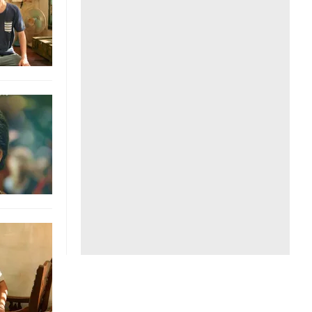
Liên hệ toà soạn
hệ tương lai