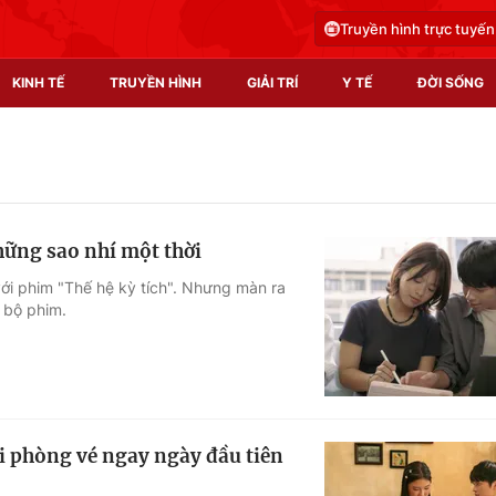
Truyền hình trực tuyến
KINH TẾ
TRUYỀN HÌNH
GIẢI TRÍ
Y TẾ
ĐỜI SỐNG
Pháp luật
Y tế
Truyền hình
Multimedia
những sao nhí một thời
Phim VTV
Video
với phim "Thế hệ kỳ tích". Nhưng màn ra
 bộ phim.
Hậu trường
Shorts video
Nhân vật
Podcast
Khán giả
EMagazine
Giải sao mai
Photo
ại phòng vé ngay ngày đầu tiên
Infographic