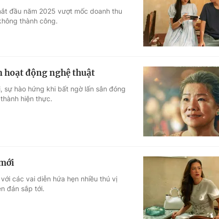
 mắt đầu năm 2025 vượt mốc doanh thu
Góc ảnh
không thành công.
Giáo dục
Công nghệ
Tuyển sinh
Hitech Công ng
 hoạt động nghệ thuật
Học trực tuyến
Sản phẩm
, sự hào hứng khi bất ngờ lấn sân đóng
 thành hiện thực.
g
Thị trường
Tư vấn
 mới
với các vai diễn hứa hẹn nhiều thú vị
n đán sắp tới.