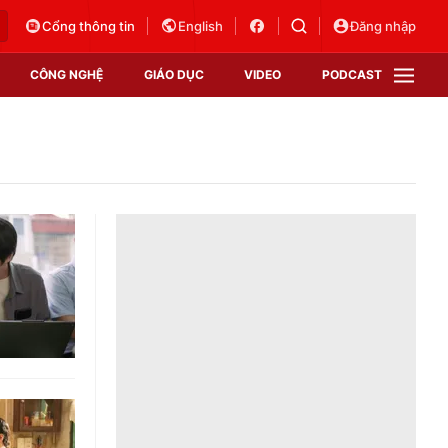
Cổng thông tin
English
Đăng nhập
CÔNG NGHỆ
GIÁO DỤC
VIDEO
PODCAST
VTV Money
VTV Thể thao
VTV Sức khoẻ
Bất động sản
Thị trường 24h
Tấm lòng Việt
Vươn mình bằng AI
VTV4
VTV8
VTV9
Lịch phát sóng
Giao lưu trực tuyến
Sự kiện