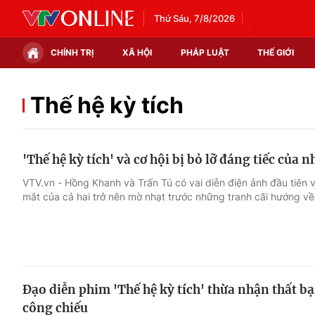
Thứ Sáu, 7/8/2026
CHÍNH TRỊ
XÃ HỘI
PHÁP LUẬT
THẾ GIỚI
Chính trị
Xã hội
Thế hệ kỳ tích
Thế giới
Kinh tế
'Thế hệ kỳ tích' và cơ hội bị bỏ lỡ đáng tiếc của 
Tin tức
Tài chính
VTV.vn - Hồng Khanh và Trấn Tú có vai diễn điện ảnh đầu tiên 
mắt của cả hai trở nên mờ nhạt trước những tranh cãi hướng về
Thế giới đó đây
Thị trường
Câu chuyện quốc tế
Góc doanh nghiệp
Dữ liệu và đời sống
Đạo diễn phim 'Thế hệ kỳ tích' thừa nhận thất b
công chiếu