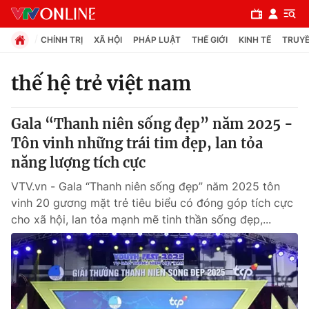
CHÍNH TRỊ
XÃ HỘI
PHÁP LUẬT
THẾ GIỚI
KINH TẾ
TRUYỀ
thế hệ trẻ việt nam
Chuyên mục
Gala “Thanh niên sống đẹp” năm 2025 -
Chính trị
Tôn vinh những trái tim đẹp, lan tỏa
năng lượng tích cực
Xã hội
VTV.vn - Gala “Thanh niên sống đẹp” năm 2025 tôn
vinh 20 gương mặt trẻ tiêu biểu có đóng góp tích cực
Pháp luật
cho xã hội, lan tỏa mạnh mẽ tinh thần sống đẹp,...
Y tế
Thế giới