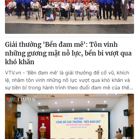
Giấy phép hoạt động báo in và báo điện tử số 483/GP-BTTTT
cấp ngày 29/12/2023
Tổng Biên tập:
Vũ Thanh Thủy
Phó Tổng Biên tập:
Nguyễn Thị Mỹ Hạnh, Phạm Quốc Thắng,
Nguyễn Trọng Ninh
Tổng đài VTV:
Giải thưởng 'Bền đam mê': Tôn vinh
024.38 355 931 - 024.38 355 932
Ðiện thoại Thời báo VTV:
những gương mặt nỗ lực, bền bỉ vượt qua
024.66 897 897
Email:
khó khăn
toasoan@vtv.vn
Liên hệ quảng cáo:
024-7300.7108
VTV.vn - 'Bền đam mê' là giải thưởng để cổ vũ, khích
lệ, nhằm tôn vinh những nỗ lực vượt qua khó khăn và
sự bền bỉ trong hành trình theo đuổi đam mê của thế...