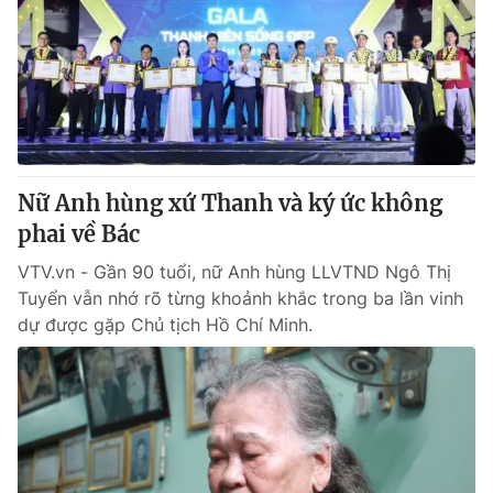
Tin tức
Kinh tế
Thế giới đó đây
Tài chính
Dữ liệu và đời sống
Câu chuyện quốc tế
Thị trường
Truyền hình
Góc doanh nghiệp
Nữ Anh hùng xứ Thanh và ký ức không
Phim VTV
phai về Bác
Giải trí
Hậu trường
VTV.vn - Gần 90 tuổi, nữ Anh hùng LLVTND Ngô Thị
Điện ảnh
Tuyển vẫn nhớ rõ từng khoảnh khắc trong ba lần vinh
Đời sống
Nhân vật
dự được gặp Chủ tịch Hồ Chí Minh.
Âm nhạc
Du lịch
Khán giả
Giáo dục
Sao
Làm đẹp
Giải sao mai
Tuyển sinh
Công nghệ
Chất lượng cuộc sống
Học trực tuyến
Hitech Công nghệ tương lai