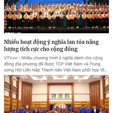
Thị trường 24h
Tấm lòng Việt
VTV4
Vươn mình bằng AI
VTV9
VTV8
Nhiều hoạt động ý nghĩa lan tỏa năng
Liên hệ tòa soạn
English
lượng tích cực cho cộng đồng
VTV.vn - Nhiều chương trình ý nghĩa dành cho cộng
đồng địa phương đã được TCP Việt Nam và Trung
ương Hội Liên hiệp Thanh niên Việt Nam phối hợp tổ...
THỜI BÁO VTV
Theo dõi báo trên
Cơ quan chủ quản:
Đài Truyền hình Việt Nam
Cơ quan báo chí:
Thời báo VTV