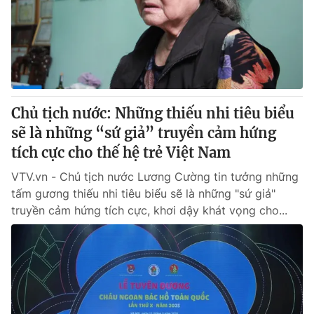
Giao lưu trực tuyến
Sản phẩm
Lịch phát sóng
Thị trường
Tư vấn
Chuyên mục khác
Chủ tịch nước: Những thiếu nhi tiêu biểu
Emagazine
Podcast
sẽ là những “sứ giả” truyền cảm hứng
tích cực cho thế hệ trẻ Việt Nam
Photo
Infographic
VTV.vn - Chủ tịch nước Lương Cường tin tưởng những
tấm gương thiếu nhi tiêu biểu sẽ là những "sứ giả"
Video
Shorts video
truyền cảm hứng tích cực, khơi dậy khát vọng cho...
VTV Money
VTV Thể thao
VTV Sức khoẻ
Bất động sản