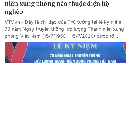
niên xung phong nào thuộc diện hộ
nghèo
VTV.vn - Đây là chỉ đạo của Thủ tướng tại lễ kỷ niệm
70 năm Ngày truyền thống lực lượng Thanh niên xung
phong Việt Nam (15/7/1950 - 15/7/2020) được tổ...
Tin mới
Video
Live
Emagazine
Trang chủ
Cuốn sách gắn với những mốc son trong