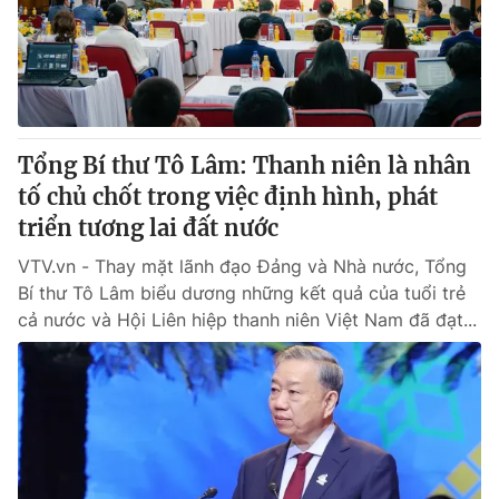
® Cấm sao chép dưới mọi hình thức nếu không có sự chấp
thuận bằng văn bản. Ghi rõ nguồn VTV.vn khi phát hành lại
thông tin từ website này.
Tổng Bí thư Tô Lâm: Thanh niên là nhân
tố chủ chốt trong việc định hình, phát
triển tương lai đất nước
VTV.vn - Thay mặt lãnh đạo Đảng và Nhà nước, Tổng
Bí thư Tô Lâm biểu dương những kết quả của tuổi trẻ
cả nước và Hội Liên hiệp thanh niên Việt Nam đã đạt...