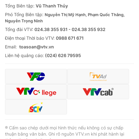
Giao lưu trực tuyến
Tổng Biên tập:
Vũ Thanh Thủy
Sản phẩm
Phó Tổng Biên tập:
Nguyễn Thị Mỹ Hạnh, Phạm Quốc Thắng,
Lịch phát sóng
Thị trường
Nguyễn Trọng Ninh
Tổng đài VTV:
024.38 355 931 - 024.38 355 932
Tư vấn
Ðiện thoại Thời báo VTV:
0988 671 671
Chuyên mục khác
Email:
toasoan@vtv.vn
Emagazine
Podcast
Liên hệ quảng cáo:
(024) 626 79595
Photo
Infographic
Video
Shorts video
VTV Money
VTV Thể thao
VTV Sức khoẻ
Bất động sản
® Cấm sao chép dưới mọi hình thức nếu không có sự chấp
thuận bằng văn bản. Ghi rõ nguồn VTV.vn khi phát hành lại