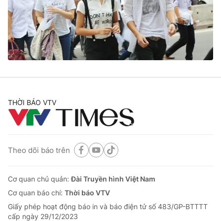
Tin tức
Kinh tế
Thế giới đó đây
Tài chính
Dữ liệu và đời sống
Câu chuyện quốc tế
Thị trường
Truyền hình
Góc doanh nghiệp
Phim VTV
THỜI BÁO VTV
Giải trí
Hậu trường
Điện ảnh
Đời sống
Nhân vật
Âm nhạc
Theo dõi báo trên
Du lịch
Khán giả
Giáo dục
Sao
Làm đẹp
Giải sao mai
Cơ quan chủ quản:
Đài Truyền hình Việt Nam
Tuyển sinh
Công nghệ
Cơ quan báo chí:
Thời báo VTV
Chất lượng cuộc sống
Học trực tuyến
Giấy phép hoạt động báo in và báo điện tử số 483/GP-BTTTT
Hitech Công nghệ tương lai
cấp ngày 29/12/2023