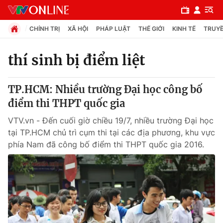
CHÍNH TRỊ
XÃ HỘI
PHÁP LUẬT
THẾ GIỚI
KINH TẾ
TRUYỀ
thí sinh bị điểm liệt
Chuyên mục
TP.HCM: Nhiều trường Đại học công bố
Chính trị
điểm thi THPT quốc gia
VTV.vn - Đến cuối giờ chiều 19/7, nhiều trường Đại học
Xã hội
tại TP.HCM chủ trì cụm thi tại các địa phương, khu vực
phía Nam đã công bố điểm thi THPT quốc gia 2016.
Pháp luật
Y tế
Thế giới