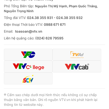
Cơ quan báo chí:
Phó Tổng Biên tập:
Thời báo VTV
Nguyễn Thị Mỹ Hạnh, Phạm Quốc Thắng,
Nguyễn Trọng Ninh
Giấy phép hoạt động báo in và báo điện tử số 483/GP-BTTTT
cấp ngày 29/12/2023
Tổng đài VTV:
024.38 355 931 - 024.38 355 932
Tổng Biên tập:
Ðiện thoại Thời báo VTV:
Vũ Thanh Thủy
0988 671 671
Phó Tổng Biên tập:
Email:
toasoan@vtv.vn
Nguyễn Thị Mỹ Hạnh, Phạm Quốc Thắng,
Nguyễn Trọng Ninh
Liên hệ quảng cáo:
(024) 626 79595
Tổng đài VTV:
024.38 355 931 - 024.38 355 932
Ðiện thoại Thời báo VTV:
024.66 897 897
Email:
toasoan@vtv.vn
Liên hệ quảng cáo:
024-7300.7108
® Cấm sao chép dưới mọi hình thức nếu không có sự chấp
thuận bằng văn bản. Ghi rõ nguồn VTV.vn khi phát hành lại
thông tin từ website này.