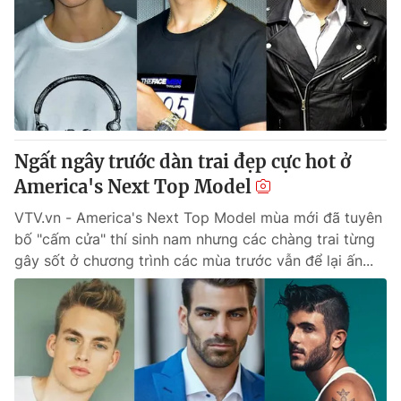
Tin tức
Kinh tế
Thế giới đó đây
Tài chính
Dữ liệu và đời sống
Câu chuyện quốc tế
Thị trường
Truyền hình
Góc doanh nghiệp
Ngất ngây trước dàn trai đẹp cực hot ở
Phim VTV
America's Next Top Model
Giải trí
Hậu trường
VTV.vn - America's Next Top Model mùa mới đã tuyên
Điện ảnh
bố "cấm cửa" thí sinh nam nhưng các chàng trai từng
Đời sống
Nhân vật
gây sốt ở chương trình các mùa trước vẫn để lại ấn...
Âm nhạc
Du lịch
Khán giả
Giáo dục
Sao
Làm đẹp
Giải sao mai
Tuyển sinh
Công nghệ
Chất lượng cuộc sống
Học trực tuyến
Hitech Công nghệ tương lai