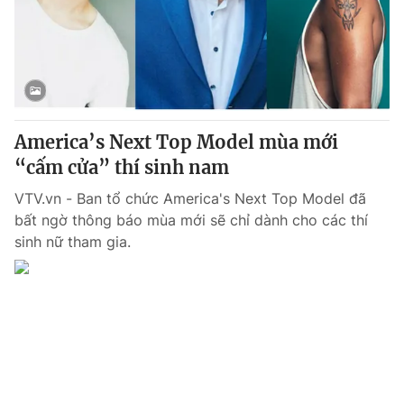
Giao lưu trực tuyến
Sản phẩm
Lịch phát sóng
Thị trường
Tư vấn
Chuyên mục khác
America’s Next Top Model mùa mới
Emagazine
Podcast
“cấm cửa” thí sinh nam
VTV.vn - Ban tổ chức America's Next Top Model đã
Photo
Infographic
bất ngờ thông báo mùa mới sẽ chỉ dành cho các thí
sinh nữ tham gia.
Video
Shorts video
VTV Money
VTV Thể thao
VTV Sức khoẻ
Bất động sản