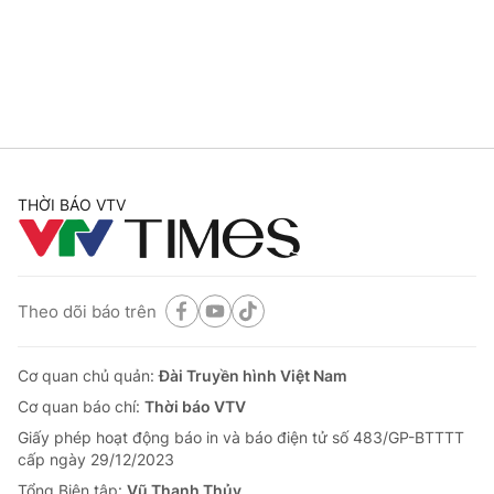
Thị trường 24h
Tấm lòng Việt
VTV4
Vươn mình bằng AI
VTV9
VTV8
Liên hệ tòa soạn
English
THỜI BÁO VTV
Theo dõi báo trên
THỜI BÁO VTV
Cơ quan chủ quản:
Đài Truyền hình Việt Nam
Cơ quan báo chí:
Thời báo VTV
Theo dõi báo trên
Giấy phép hoạt động báo in và báo điện tử số 483/GP-BTTTT
cấp ngày 29/12/2023
Cơ quan chủ quản:
Tổng Biên tập:
Vũ Thanh Thủy
Đài Truyền hình Việt Nam