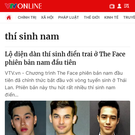
CHÍNH TRỊ
XÃ HỘI
PHÁP LUẬT
THẾ GIỚI
KINH TẾ
TRUYỀ
thí sinh nam
Chuyên mục
Lộ diện dàn thí sinh điển trai ở The Face
Chính trị
phiên bản nam đầu tiên
VTV.vn - Chương trình The Face phiên bản nam đầu
Xã hội
tiên đã chính thức bắt đầu với vòng tuyển sinh ở Thái
Lan. Phiên bản này thu hút rất nhiều thí sinh nam
điển...
Pháp luật
Y tế
Thế giới