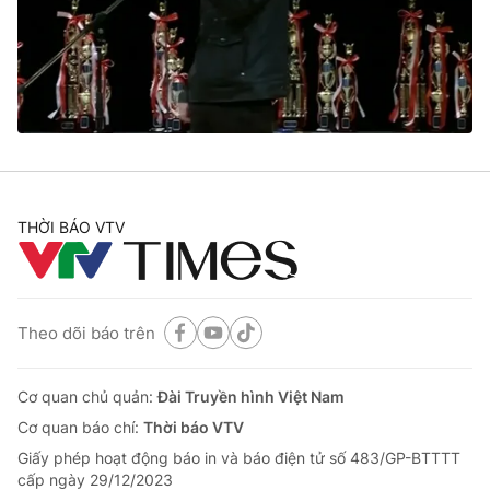
Tin tức
Kinh tế
Thế giới đó đây
Tài chính
Dữ liệu và đời sống
Câu chuyện quốc tế
Thị trường
Truyền hình
Góc doanh nghiệp
Phim VTV
THỜI BÁO VTV
Giải trí
Hậu trường
Điện ảnh
Đời sống
Nhân vật
Âm nhạc
Theo dõi báo trên
Du lịch
Khán giả
Giáo dục
Sao
Làm đẹp
Giải sao mai
Cơ quan chủ quản:
Đài Truyền hình Việt Nam
Tuyển sinh
Công nghệ
Cơ quan báo chí:
Thời báo VTV
Chất lượng cuộc sống
Học trực tuyến
Giấy phép hoạt động báo in và báo điện tử số 483/GP-BTTTT
Hitech Công nghệ tương lai
cấp ngày 29/12/2023