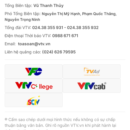
Giao lưu trực tuyến
Tổng Biên tập:
Vũ Thanh Thủy
Sản phẩm
Phó Tổng Biên tập:
Nguyễn Thị Mỹ Hạnh, Phạm Quốc Thắng,
Lịch phát sóng
Thị trường
Nguyễn Trọng Ninh
Tổng đài VTV:
024.38 355 931 - 024.38 355 932
Tư vấn
Ðiện thoại Thời báo VTV:
0988 671 671
Chuyên mục khác
Email:
toasoan@vtv.vn
Emagazine
Podcast
Liên hệ quảng cáo:
(024) 626 79595
Photo
Infographic
Video
Shorts video
VTV Money
VTV Thể thao
VTV Sức khoẻ
Bất động sản
® Cấm sao chép dưới mọi hình thức nếu không có sự chấp
thuận bằng văn bản. Ghi rõ nguồn VTV.vn khi phát hành lại