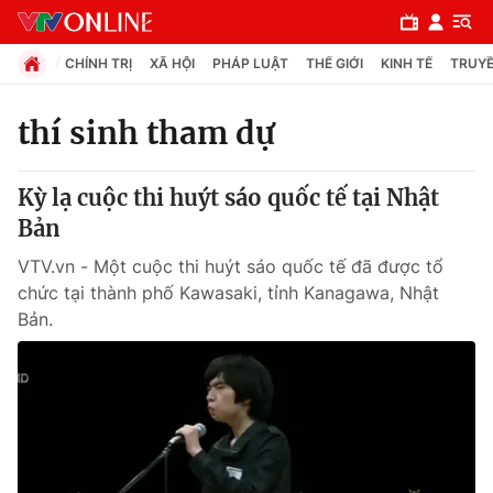
CHÍNH TRỊ
XÃ HỘI
PHÁP LUẬT
THẾ GIỚI
KINH TẾ
TRUYỀ
thí sinh tham dự
Chuyên mục
Kỳ lạ cuộc thi huýt sáo quốc tế tại Nhật
Chính trị
Bản
VTV.vn - Một cuộc thi huýt sáo quốc tế đã được tổ
Xã hội
chức tại thành phố Kawasaki, tỉnh Kanagawa, Nhật
Bản.
Pháp luật
Y tế
Thế giới