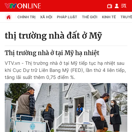
CHÍNH TRỊ
XÃ HỘI
PHÁP LUẬT
THẾ GIỚI
KINH TẾ
TRUYỀ
thị trường nhà đất ở Mỹ
Chuyên mục
Thị trường nhà ở tại Mỹ hạ nhiệt
Chính trị
VTV.vn - Thị trường nhà ở tại Mỹ tiếp tục hạ nhiệt sau
khi Cục Dự trữ Liên Bang Mỹ (FED), lần thứ 4 liên tiếp,
Xã hội
tăng lãi suất thêm 0,75 điểm %.
Pháp luật
Y tế
Thế giới