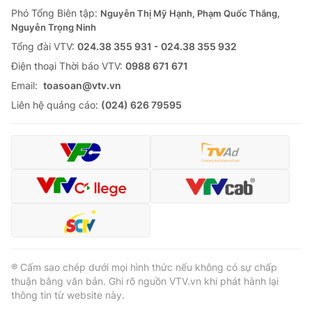
Giao lưu trực tuyến
Phó Tổng Biên tập:
Nguyễn Thị Mỹ Hạnh, Phạm Quốc Thắng,
Sản phẩm
Nguyễn Trọng Ninh
Lịch phát sóng
Thị trường
Tổng đài VTV:
024.38 355 931 - 024.38 355 932
Ðiện thoại Thời báo VTV:
0988 671 671
Tư vấn
Email:
toasoan@vtv.vn
Chuyên mục khác
Liên hệ quảng cáo:
(024) 626 79595
Emagazine
Podcast
Photo
Infographic
Video
Shorts video
VTV Money
VTV Thể thao
® Cấm sao chép dưới mọi hình thức nếu không có sự chấp
VTV Sức khoẻ
Bất động sản
thuận bằng văn bản. Ghi rõ nguồn VTV.vn khi phát hành lại
thông tin từ website này.