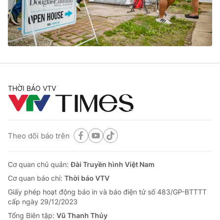
Tin tức
Kinh tế
Thế giới đó đây
Tài chính
Dữ liệu và đời sống
Câu chuyện quốc tế
Thị trường
Truyền hình
Góc doanh nghiệp
THỜI BÁO VTV
Phim VTV
Giải trí
Hậu trường
Điện ảnh
Đời sống
Theo dõi báo trên
Nhân vật
Âm nhạc
Du lịch
Khán giả
Giáo dục
Cơ quan chủ quản:
Đài Truyền hình Việt Nam
Sao
Làm đẹp
Giải sao mai
Cơ quan báo chí:
Thời báo VTV
Tuyển sinh
Công nghệ
Giấy phép hoạt động báo in và báo điện tử số 483/GP-BTTTT
Chất lượng cuộc sống
cấp ngày 29/12/2023
Học trực tuyến
Hitech Công nghệ tương lai
Tổng Biên tập:
Vũ Thanh Thủy