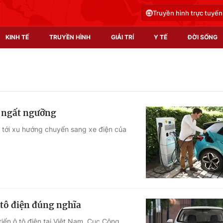
Truyền hình trực tuyến
KINH TẾ
TRUYỀN HÌNH
GIẢI TRÍ
Y TẾ
ĐỜI SỐNG
Pháp luật
Y tế
Truyền hình
Multimedia
o ngất ngưỡng
Phim VTV
Video
 tới xu hướng chuyển sang xe điện của
Hậu trường
Shorts video
Nhân vật
Podcast
Khán giả
EMagazine
Giải sao mai
Photo
 tô điện đúng nghĩa
Infographic
iển ô tô điện tại Việt Nam, Cục Công