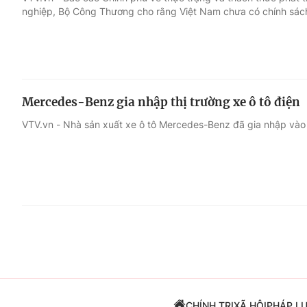
nghiệp, Bộ Công Thương cho rằng Việt Nam chưa có chính sách
Giải trí
Đời sống
Điện ảnh
Du lịch
Mercedes-Benz gia nhập thị trường xe ô tô điện
Âm nhạc
Làm đẹp
VTV.vn - Nhà sản xuất xe ô tô Mercedes-Benz đã gia nhập vào
Sao
Chất lượng cuộc sốn
CHÍNH TRỊ
XÃ HỘI
PHÁP L