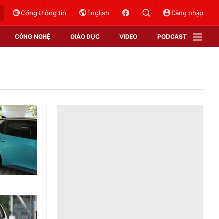
Cổng thông tin
English
Đăng nhập
CÔNG NGHỆ
GIÁO DỤC
VIDEO
PODCAST
VTV Money
VTV Thể thao
VTV Sức khoẻ
Bất động sản
Thị trường 24h
Tấm lòng Việt
Vươn mình bằng AI
VTV4
VTV8
VTV9
Lịch phát sóng
Giao lưu trực tuyến
Sự kiện