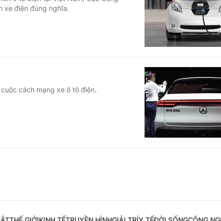
 xe điện đúng nghĩa.
Góc ảnh
Giáo dục
Công nghệ
Tuyển sinh
Hitech Công ng
Học trực tuyến
Sản phẩm
 cuộc cách mạng xe ô tô điện.
g
Thị trường
Tư vấn
UẬT
THẾ GIỚI
KINH TẾ
TRUYỀN HÌNH
GIẢI TRÍ
Y TẾ
ĐỜI SỐNG
CÔNG NG