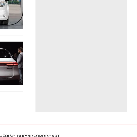
Liên hệ toà soạn
hệ tương lai
HỆ
GIÁO DỤC
VIDEO
PODCAST