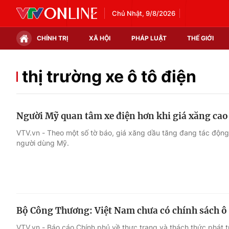
Chủ Nhật, 9/8/2026
CHÍNH TRỊ
XÃ HỘI
PHÁP LUẬT
THẾ GIỚI
Chính trị
Xã hội
thị trường xe ô tô điện
Thế giới
Kinh tế
Người Mỹ quan tâm xe điện hơn khi giá xăng ca
Tin tức
Tài chính
VTV.vn - Theo một số tờ báo, giá xăng dầu tăng đang tác động
người dùng Mỹ.
Thế giới đó đây
Thị trường
Câu chuyện quốc tế
Góc doanh nghiệp
Dữ liệu và đời sống
Bộ Công Thương: Việt Nam chưa có chính sách ô
VTV.vn - Báo cáo Chính phủ về thực trạng và thách thức phát tr