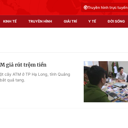
Truyền hình trực tuyến
KINH TẾ
TRUYỀN HÌNH
GIẢI TRÍ
Y TẾ
ĐỜI SỐNG
Pháp luật
Y tế
Truyền hình
Multimedia
M giả rút trộm tiền
Phim VTV
Video
 một cây ATM ở TP Hạ Long, tỉnh Quảng
bắt quả tang.
Hậu trường
Shorts video
Nhân vật
Podcast
Khán giả
EMagazine
Giải sao mai
Photo
Infographic