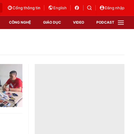
Cổng thông tin
English
Đăng nhập
CÔNG NGHỆ
GIÁO DỤC
VIDEO
PODCAST
VTV Money
VTV Thể thao
VTV Sức khoẻ
Bất động sản
Thị trường 24h
Tấm lòng Việt
Vươn mình bằng AI
VTV4
VTV8
VTV9
Lịch phát sóng
Giao lưu trực tuyến
Sự kiện