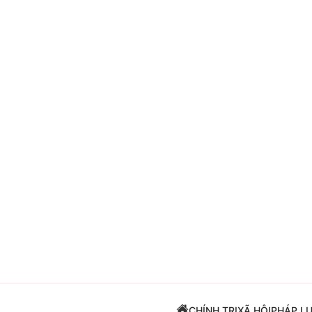
Giải trí
Đời sống
Điện ảnh
Du lịch
Âm nhạc
Làm đẹp
Sao
Chất lượng cuộc sốn
CHÍNH TRỊ
XÃ HỘI
PHÁP L