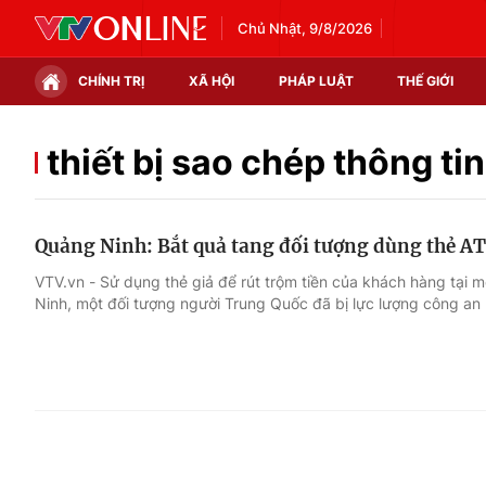
Chủ Nhật, 9/8/2026
CHÍNH TRỊ
XÃ HỘI
PHÁP LUẬT
THẾ GIỚI
Chính trị
Xã hội
thiết bị sao chép thông tin
Thế giới
Kinh tế
Quảng Ninh: Bắt quả tang đối tượng dùng thẻ AT
Tin tức
Tài chính
VTV.vn - Sử dụng thẻ giả để rút trộm tiền của khách hàng tại
Ninh, một đối tượng người Trung Quốc đã bị lực lượng công an 
Thế giới đó đây
Thị trường
Câu chuyện quốc tế
Góc doanh nghiệp
Dữ liệu và đời sống