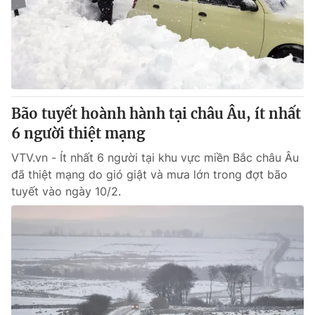
Giao lưu trực tuyến
Sản phẩm
Lịch phát sóng
Thị trường
Tư vấn
Chuyên mục khác
Bão tuyết hoành hành tại châu Âu, ít nhất
Emagazine
Podcast
6 người thiệt mạng
VTV.vn - Ít nhất 6 người tại khu vực miền Bắc châu Âu
Photo
Infographic
đã thiệt mạng do gió giật và mưa lớn trong đợt bão
tuyết vào ngày 10/2.
Video
Shorts video
VTV Money
VTV Thể thao
VTV Sức khoẻ
Bất động sản