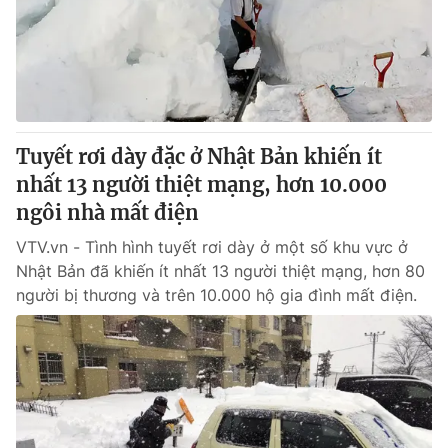
Tin tức
Kinh tế
Thế giới đó đây
Tài chính
Dữ liệu và đời sống
Câu chuyện quốc tế
Thị trường
Tuyết rơi dày đặc ở Nhật Bản khiến ít
Truyền hình
Góc doanh nghiệp
nhất 13 người thiệt mạng, hơn 10.000
Phim VTV
ngôi nhà mất điện
Giải trí
Hậu trường
VTV.vn - Tình hình tuyết rơi dày ở một số khu vực ở
Điện ảnh
Nhật Bản đã khiến ít nhất 13 người thiệt mạng, hơn 80
Đời sống
Nhân vật
người bị thương và trên 10.000 hộ gia đình mất điện.
Âm nhạc
Du lịch
Khán giả
Giáo dục
Sao
Làm đẹp
Giải sao mai
Tuyển sinh
Công nghệ
Chất lượng cuộc sống
Học trực tuyến
Hitech Công nghệ tương lai