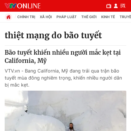
CHÍNH TRỊ
XÃ HỘI
PHÁP LUẬT
THẾ GIỚI
KINH TẾ
TRUYỀ
thiệt mạng do bão tuyết
Chuyên mục
Bão tuyết khiến nhiều người mắc kẹt tại
Chính trị
California, Mỹ
VTV.vn - Bang California, Mỹ đang trải qua trận bão
Xã hội
tuyết mùa đông nghiêm trọng, khiến nhiều người dân
bị mắc kẹt.
Pháp luật
Y tế
Thế giới