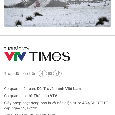
Thị trường 24h
Tấm lòng Việt
VTV4
Vươn mình bằng AI
VTV9
VTV8
Liên hệ tòa soạn
English
THỜI BÁO VTV
Theo dõi báo trên
THỜI BÁO VTV
Cơ quan chủ quản:
Đài Truyền hình Việt Nam
Cơ quan báo chí:
Thời báo VTV
Theo dõi báo trên
Giấy phép hoạt động báo in và báo điện tử số 483/GP-BTTTT
cấp ngày 29/12/2023
Cơ quan chủ quản:
Đài Truyền hình Việt Nam