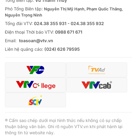
Tổng Biên tập:
Vũ Thanh Thủy
Cơ quan báo chí:
Thời báo VTV
Phó Tổng Biên tập:
Nguyễn Thị Mỹ Hạnh, Phạm Quốc Thắng,
Nguyễn Trọng Ninh
Giấy phép hoạt động báo in và báo điện tử số 483/GP-BTTTT
cấp ngày 29/12/2023
Tổng đài VTV:
024.38 355 931 - 024.38 355 932
Tổng Biên tập:
Vũ Thanh Thủy
Ðiện thoại Thời báo VTV:
0988 671 671
Phó Tổng Biên tập:
Nguyễn Thị Mỹ Hạnh, Phạm Quốc Thắng,
Email:
toasoan@vtv.vn
Nguyễn Trọng Ninh
Liên hệ quảng cáo:
(024) 626 79595
Tổng đài VTV:
024.38 355 931 - 024.38 355 932
Ðiện thoại Thời báo VTV:
024.66 897 897
Email:
toasoan@vtv.vn
Liên hệ quảng cáo:
024-7300.7108
® Cấm sao chép dưới mọi hình thức nếu không có sự chấp
thuận bằng văn bản. Ghi rõ nguồn VTV.vn khi phát hành lại
thông tin từ website này.