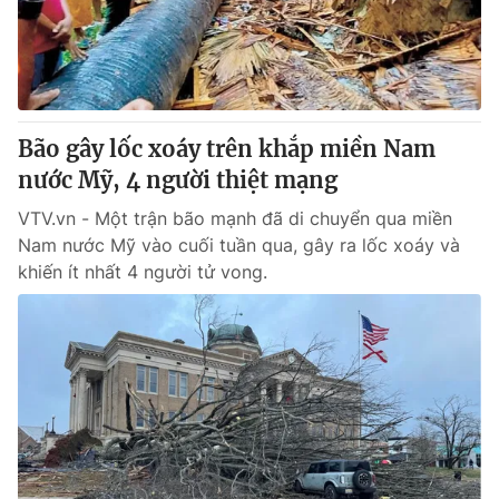
Giao lưu trực tuyến
Sản phẩm
Lịch phát sóng
Thị trường
Tư vấn
Bão gây lốc xoáy trên khắp miền Nam
Chuyên mục khác
nước Mỹ, 4 người thiệt mạng
Emagazine
Podcast
VTV.vn - Một trận bão mạnh đã di chuyển qua miền
Nam nước Mỹ vào cuối tuần qua, gây ra lốc xoáy và
Photo
Infographic
khiến ít nhất 4 người tử vong.
Video
Shorts video
VTV Money
VTV Thể thao
VTV Sức khoẻ
Bất động sản