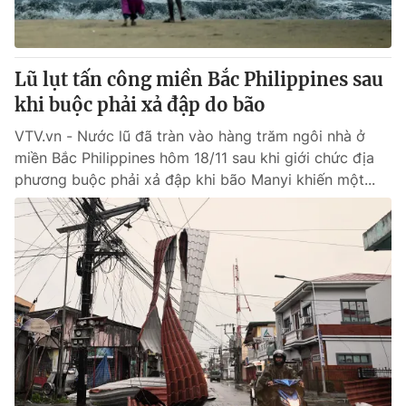
Giấy phép hoạt động báo in và báo điện tử số 483/GP-BTTTT
cấp ngày 29/12/2023
Tổng Biên tập:
Vũ Thanh Thủy
Lũ lụt tấn công miền Bắc Philippines sau
Phó Tổng Biên tập:
Nguyễn Thị Mỹ Hạnh, Phạm Quốc Thắng,
khi buộc phải xả đập do bão
Nguyễn Trọng Ninh
Tổng đài VTV:
024.38 355 931 - 024.38 355 932
VTV.vn - Nước lũ đã tràn vào hàng trăm ngôi nhà ở
Ðiện thoại Thời báo VTV:
024.66 897 897
miền Bắc Philippines hôm 18/11 sau khi giới chức địa
Email:
toasoan@vtv.vn
phương buộc phải xả đập khi bão Manyi khiến một...
Liên hệ quảng cáo:
024-7300.7108