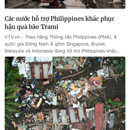
® Cấm sao chép dưới mọi hình thức nếu không có sự chấp
Các nước hỗ trợ Philippines khắc phục
thuận bằng văn bản. Ghi rõ nguồn VTV.vn khi phát hành lại
hậu quả bão Trami
thông tin từ website này.
VTV.vn - Theo hãng Thông tấn Philippines (PNA), 4
quốc gia Đông Nam Á gồm Singapore, Brunei,
Malaysia và Indonesia đang hỗ trợ Philippines khắc...