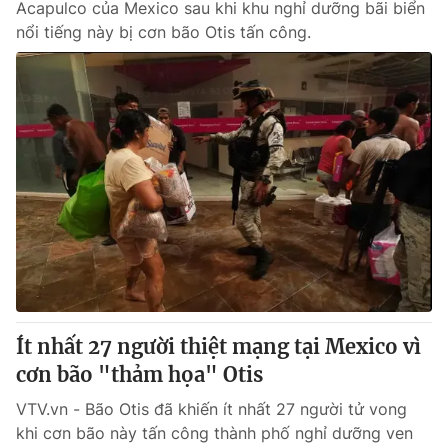
Acapulco của Mexico sau khi khu nghỉ dưỡng bãi biển
nổi tiếng này bị cơn bão Otis tấn công.
Ít nhất 27 người thiệt mạng tại Mexico vì
cơn bão "thảm họa" Otis
VTV.vn - Bão Otis đã khiến ít nhất 27 người tử vong
khi cơn bão này tấn công thành phố nghỉ dưỡng ven