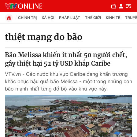
CHÍNH TRỊ
XÃ HỘI
PHÁP LUẬT
THẾ GIỚI
KINH TẾ
TRUYỀ
thiệt mạng do bão
Chuyên mục
Bão Melissa khiến ít nhất 50 người chết,
Chính trị
gây thiệt hại 52 tỷ USD khắp Caribe
VTV.vn - Các nước khu vực Caribe đang khẩn trương
Xã hội
khắc phục hậu quả bão Melissa - một trong những cơn
bão mạnh nhất từng đổ bộ vào khu vực này.
Pháp luật
Y tế
Thế giới