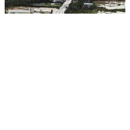
Tin mới
Video
Live
Emagazine
Trang chủ
Số nạn nhân tử vong do siêu bão Rai ở
Philippines tăng mạnh, lên hơn 200
người
VTV.vn - Đến ngày 20/12, số người thiệt mạng vì Rai,
cơn bão mạnh nhất đổ bộ vào Philippines trong năm
nay, đã tăng lên 208 người.