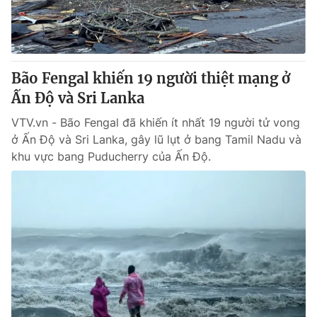
Thị trường 24h
Tấm lòng Việt
VTV4
Vươn mình bằng AI
Bão Fengal khiến 19 người thiệt mạng ở
VTV9
VTV8
Ấn Độ và Sri Lanka
VTV.vn - Bão Fengal đã khiến ít nhất 19 người tử vong
Liên hệ tòa soạn
English
ở Ấn Độ và Sri Lanka, gây lũ lụt ở bang Tamil Nadu và
khu vực bang Puducherry của Ấn Độ.
THỜI BÁO VTV
Theo dõi báo trên
Cơ quan chủ quản:
Đài Truyền hình Việt Nam
Cơ quan báo chí:
Thời báo VTV