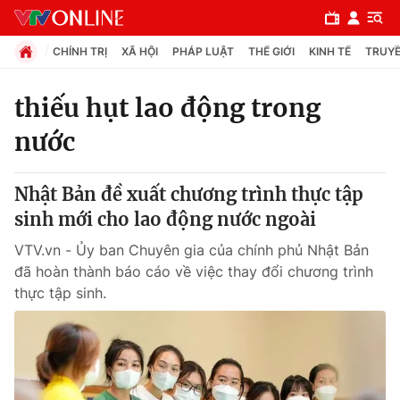
CHÍNH TRỊ
XÃ HỘI
PHÁP LUẬT
THẾ GIỚI
KINH TẾ
TRUYỀ
thiếu hụt lao động trong
nước
Chuyên mục
Chính trị
Nhật Bản đề xuất chương trình thực tập
sinh mới cho lao động nước ngoài
Xã hội
VTV.vn - Ủy ban Chuyên gia của chính phủ Nhật Bản
đã hoàn thành báo cáo về việc thay đổi chương trình
Pháp luật
thực tập sinh.
Y tế
Thế giới