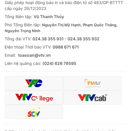
Giao lưu trực tuyến
Giấy phép hoạt động báo in và báo điện tử số 483/GP-BTTTT
Sản phẩm
cấp ngày 29/12/2023
Lịch phát sóng
Tổng Biên tập:
Vũ Thanh Thủy
Thị trường
Phó Tổng Biên tập:
Nguyễn Thị Mỹ Hạnh, Phạm Quốc Thắng,
Tư vấn
Nguyễn Trọng Ninh
Chuyên mục khác
Tổng đài VTV:
024.38 355 931 - 024.38 355 932
Ðiện thoại Thời báo VTV:
0988 671 671
Emagazine
Podcast
Email:
toasoan@vtv.vn
Liên hệ quảng cáo:
(024) 626 79595
Photo
Infographic
Video
Shorts video
VTV Money
VTV Thể thao
VTV Sức khoẻ
Bất động sản