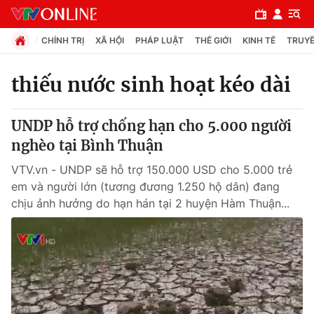
CHÍNH TRỊ
XÃ HỘI
PHÁP LUẬT
THẾ GIỚI
KINH TẾ
TRUYỀ
thiếu nước sinh hoạt kéo dài
Chuyên mục
UNDP hỗ trợ chống hạn cho 5.000 người
Chính trị
nghèo tại Bình Thuận
VTV.vn - UNDP sẽ hỗ trợ 150.000 USD cho 5.000 trẻ
Xã hội
em và người lớn (tương đương 1.250 hộ dân) đang
chịu ảnh hưởng do hạn hán tại 2 huyện Hàm Thuận...
Pháp luật
Y tế
Thế giới