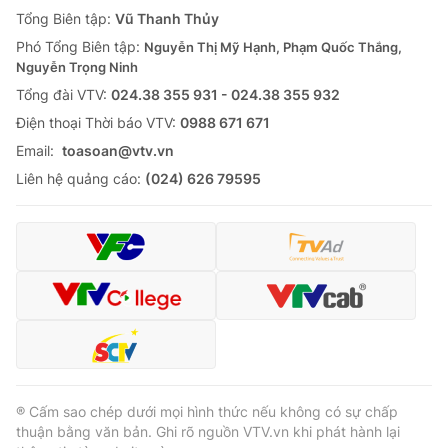
Giao lưu trực tuyến
Tổng Biên tập:
Vũ Thanh Thủy
Sản phẩm
Phó Tổng Biên tập:
Nguyễn Thị Mỹ Hạnh, Phạm Quốc Thắng,
Lịch phát sóng
Thị trường
Nguyễn Trọng Ninh
Tổng đài VTV:
024.38 355 931 - 024.38 355 932
Tư vấn
Ðiện thoại Thời báo VTV:
0988 671 671
Chuyên mục khác
Email:
toasoan@vtv.vn
Emagazine
Podcast
Liên hệ quảng cáo:
(024) 626 79595
Photo
Infographic
Video
Shorts video
VTV Money
VTV Thể thao
VTV Sức khoẻ
Bất động sản
® Cấm sao chép dưới mọi hình thức nếu không có sự chấp
thuận bằng văn bản. Ghi rõ nguồn VTV.vn khi phát hành lại