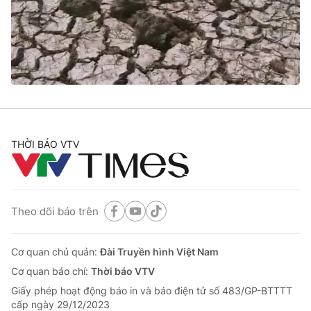
Tin tức
Kinh tế
Thế giới đó đây
Tài chính
Dữ liệu và đời sống
Câu chuyện quốc tế
Thị trường
Truyền hình
Góc doanh nghiệp
Phim VTV
THỜI BÁO VTV
Giải trí
Hậu trường
Điện ảnh
Đời sống
Nhân vật
Âm nhạc
Theo dõi báo trên
Du lịch
Khán giả
Giáo dục
Sao
Làm đẹp
Giải sao mai
Cơ quan chủ quản:
Đài Truyền hình Việt Nam
Tuyển sinh
Công nghệ
Cơ quan báo chí:
Thời báo VTV
Chất lượng cuộc sống
Học trực tuyến
Giấy phép hoạt động báo in và báo điện tử số 483/GP-BTTTT
Hitech Công nghệ tương lai
cấp ngày 29/12/2023