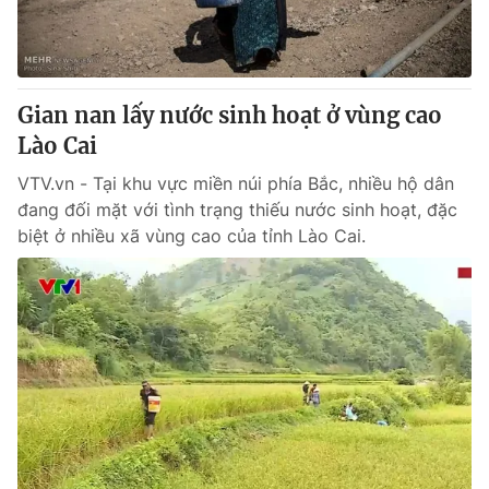
Giao lưu trực tuyến
Sản phẩm
Lịch phát sóng
Thị trường
Tư vấn
Gian nan lấy nước sinh hoạt ở vùng cao
Lào Cai
Chuyên mục khác
Emagazine
VTV.vn - Tại khu vực miền núi phía Bắc, nhiều hộ dân
Podcast
đang đối mặt với tình trạng thiếu nước sinh hoạt, đặc
biệt ở nhiều xã vùng cao của tỉnh Lào Cai.
Photo
Infographic
Video
Shorts video
VTV Money
VTV Thể thao
VTV Sức khoẻ
Bất động sản