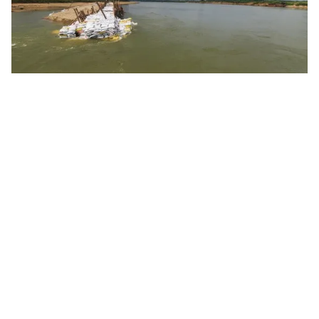
Tin mới
Video
Live
Emagazine
Trang chủ
Hiệu quả đưa nước ngọt về vùng hạn,
mặn
VTV.vn - Nhờ chủ động triển khai nhiều giải pháp từ
sớm, các địa phương ĐBSCL đã hạn chế đáng kể
những thiệt hại do hạn mặn gây ra.