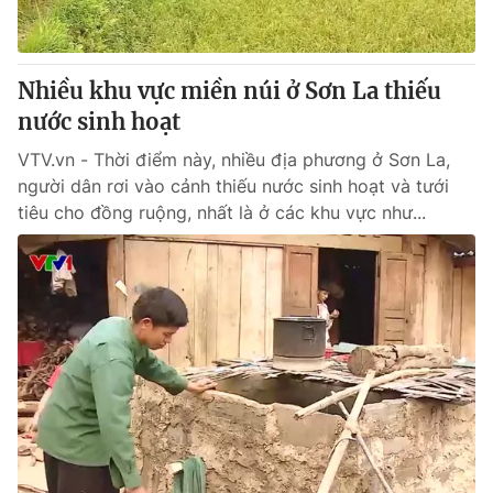
Thị trường 24h
Tấm lòng Việt
VTV4
Vươn mình bằng AI
Nhiều khu vực miền núi ở Sơn La thiếu
nước sinh hoạt
VTV9
VTV8
VTV.vn - Thời điểm này, nhiều địa phương ở Sơn La,
người dân rơi vào cảnh thiếu nước sinh hoạt và tưới
Liên hệ tòa soạn
English
tiêu cho đồng ruộng, nhất là ở các khu vực như...
THỜI BÁO VTV
Theo dõi báo trên
Cơ quan chủ quản:
Đài Truyền hình Việt Nam
Cơ quan báo chí:
Thời báo VTV