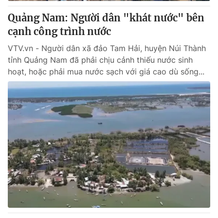
Quảng Nam: Người dân "khát nước" bên
® Cấm sao chép dưới mọi hình thức nếu không có sự chấp
cạnh công trình nước
thuận bằng văn bản. Ghi rõ nguồn VTV.vn khi phát hành lại
thông tin từ website này.
VTV.vn - Người dân xã đảo Tam Hải, huyện Núi Thành
tỉnh Quảng Nam đã phải chịu cảnh thiếu nước sinh
hoạt, hoặc phải mua nước sạch với giá cao dù sống...