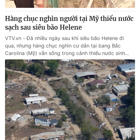
Giấy phép hoạt động báo in và báo điện tử số 483/GP-BTTTT
cấp ngày 29/12/2023
Hàng chục nghìn người tại Mỹ thiếu nước
Tổng Biên tập:
Vũ Thanh Thủy
sạch sau siêu bão Helene
Phó Tổng Biên tập:
Nguyễn Thị Mỹ Hạnh, Phạm Quốc Thắng,
Nguyễn Trọng Ninh
VTV.vn - Đã nhiều ngày sau khi siêu bão Helene đi
Tổng đài VTV:
024.38 355 931 - 024.38 355 932
qua, nhưng hàng chục nghìn cư dân tại bang Bắc
Ðiện thoại Thời báo VTV:
024.66 897 897
Carolina (Mỹ) vẫn sống trong cảnh thiếu nước sinh...
Email:
toasoan@vtv.vn
Liên hệ quảng cáo:
024-7300.7108