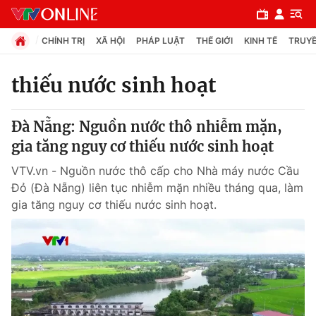
CHÍNH TRỊ
XÃ HỘI
PHÁP LUẬT
THẾ GIỚI
KINH TẾ
TRUYỀ
thiếu nước sinh hoạt
Chuyên mục
Đà Nẵng: Nguồn nước thô nhiễm mặn,
Chính trị
gia tăng nguy cơ thiếu nước sinh hoạt
VTV.vn - Nguồn nước thô cấp cho Nhà máy nước Cầu
Xã hội
Đỏ (Đà Nẵng) liên tục nhiễm mặn nhiều tháng qua, làm
gia tăng nguy cơ thiếu nước sinh hoạt.
Pháp luật
Y tế
Thế giới