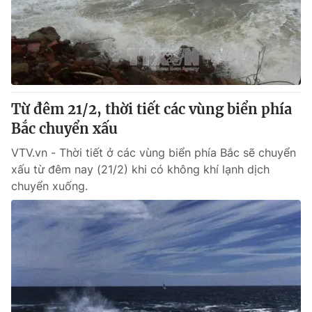
Tin tức
Kinh tế
Thế giới đó đây
Tài chính
Dữ liệu và đời sống
Câu chuyện quốc tế
Thị trường
Từ đêm 21/2, thời tiết các vùng biển phía
Truyền hình
Góc doanh nghiệp
Bắc chuyển xấu
Phim VTV
Giải trí
VTV.vn - Thời tiết ở các vùng biển phía Bắc sẽ chuyển
Hậu trường
xấu từ đêm nay (21/2) khi có không khí lạnh dịch
Điện ảnh
chuyển xuống.
Đời sống
Nhân vật
Âm nhạc
Du lịch
Khán giả
Giáo dục
Sao
Làm đẹp
Giải sao mai
Tuyển sinh
Công nghệ
Chất lượng cuộc sống
Học trực tuyến
Hitech Công nghệ tương lai