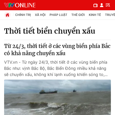
CHÍNH TRỊ
XÃ HỘI
PHÁP LUẬT
THẾ GIỚI
KINH TẾ
TRUYỀ
Thời tiết biển chuyển xấu
Chuyên mục
Từ 24/3, thời tiết ở các vùng biển phía Bắc
Chính trị
có khả năng chuyển xấu
VTV.vn - Từ ngày 24/3, thời tiết ở các vùng biển phía
Xã hội
Bắc như: vịnh Bắc Bộ, Bắc Biển Đông nhiều khả năng
sẽ chuyển xấu, không khí lạnh xuống khiến sóng to,...
Pháp luật
Y tế
Thế giới