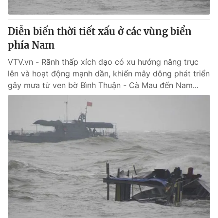
Diễn biến thời tiết xấu ở các vùng biển
phía Nam
® Cấm sao chép dưới mọi hình thức nếu không có sự chấp
thuận bằng văn bản. Ghi rõ nguồn VTV.vn khi phát hành lại
VTV.vn - Rãnh thấp xích đạo có xu hướng nâng trục
thông tin từ website này.
lên và hoạt động mạnh dần, khiến mây dông phát triển
gây mưa từ ven bờ Bình Thuận - Cà Mau đến Nam...