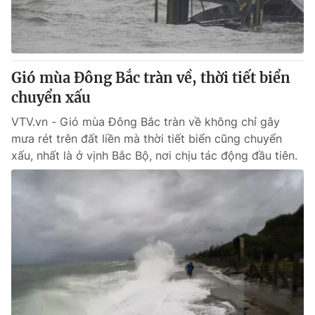
Thị trường 24h
Tấm lòng Việt
VTV4
Vươn mình bằng AI
Gió mùa Đông Bắc tràn về, thời tiết biển
VTV9
VTV8
chuyển xấu
VTV.vn - Gió mùa Đông Bắc tràn về không chỉ gây
Liên hệ tòa soạn
English
mưa rét trên đất liền mà thời tiết biển cũng chuyển
xấu, nhất là ở vịnh Bắc Bộ, nơi chịu tác động đầu tiên.
THỜI BÁO VTV
Theo dõi báo trên
Cơ quan chủ quản:
Đài Truyền hình Việt Nam