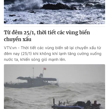
Giao lưu trực tuyến
Sản phẩm
Lịch phát sóng
Thị trường
Tư vấn
Từ đêm 25/1, thời tiết các vùng biển
Chuyên mục khác
chuyển xấu
Emagazine
Podcast
VTV.vn - Thời tiết các vùng biển sẽ lại chuyển xấu từ
đêm nay (25/1) khi không khí lạnh tăng cường xuống
Photo
Infographic
nước ta, khiến sóng gió mạnh lên.
Video
Shorts video
VTV Money
VTV Thể thao
VTV Sức khoẻ
Bất động sản