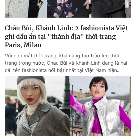
® Cấm sao chép dưới mọi hình thức nếu không có sự chấp
thuận bằng văn bản. Ghi rõ nguồn VTV.vn khi phát hành lại
Châu Bùi, Khánh Linh: 2 fashionista Việt
thông tin từ website này.
ghi dấu ấn tại "thánh địa" thời trang
Paris, Milan
Với con mắt thời trang, khả năng tạo trào lưu thời
trang trong nước, Châu Bùi và Khánh Linh đang là hai
cái tên fashionista nổi bật nhất tại Việt Nam hiện...