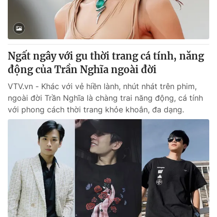
Giấy phép hoạt động báo in và báo điện tử số 483/GP-BTTTT
cấp ngày 29/12/2023
Tổng Biên tập:
Vũ Thanh Thủy
Phó Tổng Biên tập:
Nguyễn Thị Mỹ Hạnh, Phạm Quốc Thắng,
Ngất ngây với gu thời trang cá tính, năng
Nguyễn Trọng Ninh
Tổng đài VTV:
động của Trần Nghĩa ngoài đời
024.38 355 931 - 024.38 355 932
Ðiện thoại Thời báo VTV:
024.66 897 897
VTV.vn - Khác với vẻ hiền lành, nhút nhát trên phim,
Email:
toasoan@vtv.vn
ngoài đời Trần Nghĩa là chàng trai năng động, cá tính
Liên hệ quảng cáo:
024-7300.7108
với phong cách thời trang khỏe khoắn, đa dạng.