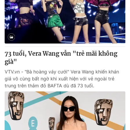
Tin tức
Kinh tế
Thế giới đó đây
Tài chính
Dữ liệu và đời sống
Câu chuyện quốc tế
Thị trường
Truyền hình
Góc doanh nghiệp
73 tuổi, Vera Wang vẫn "trẻ mãi không
Phim VTV
già"
Giải trí
Hậu trường
VTV.vn - "Bà hoàng váy cưới" Vera Wang khiến khán
Điện ảnh
giả vô cùng bất ngờ khi xuất hiện với vẻ ngoài trẻ
Đời sống
Nhân vật
trung trên thảm đỏ BAFTA dù đã 73 tuổi.
Âm nhạc
Du lịch
Khán giả
Giáo dục
Sao
Làm đẹp
Giải sao mai
Tuyển sinh
Công nghệ
Chất lượng cuộc sống
Học trực tuyến
Hitech Công nghệ tương lai