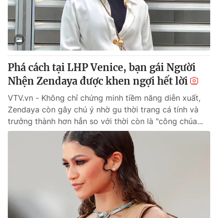
Thị trường 24h
Tấm lòng Việt
VTV4
Vươn mình bằng AI
VTV9
VTV8
Phá cách tại LHP Venice, bạn gái Người
Nhện Zendaya được khen ngợi hết lời
Liên hệ tòa soạn
English
VTV.vn - Không chỉ chứng minh tiềm năng diễn xuất,
Zendaya còn gây chú ý nhờ gu thời trang cá tính và
trưởng thành hơn hẳn so với thời còn là "công chúa...
THỜI BÁO VTV
Theo dõi báo trên
Cơ quan chủ quản:
Đài Truyền hình Việt Nam
Cơ quan báo chí:
Thời báo VTV