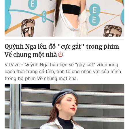
Giao lưu trực tuyến
Sản phẩm
Lịch phát sóng
Thị trường
Tư vấn
Chuyên mục khác
Quỳnh Nga lên đồ "cực gắt" trong phim
Emagazine
Podcast
Về chung một nhà
VTV.vn - Quỳnh Nga hứa hẹn sẽ "gây sốt" với phong
Photo
Infographic
cách thời trang cá tính, tinh tế cho nhân vật của mình
trong bộ phim Về chung một nhà.
Video
Shorts video
VTV Money
VTV Thể thao
VTV Sức khoẻ
Bất động sản