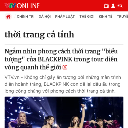
CHÍNH TRỊ
XÃ HỘI
PHÁP LUẬT
THẾ GIỚI
KINH TẾ
TRUYỀ
thời trang cá tính
Chuyên mục
Ngắm nhìn phong cách thời trang "biểu
Chính trị
tượng" của BLACKPINK trong tour diễn
vòng quanh thế giới
Xã hội
VTV.vn - Không chỉ gây ấn tượng bởi những màn trình
diễn hoành tráng, BLACKPINK còn để lại dấu ấu trong
Pháp luật
lòng công chúng với phong cách thời trang cá tính.
Y tế
Thế giới