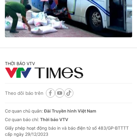
Tin tức
Kinh tế
Thế giới đó đây
Tài chính
Dữ liệu và đời sống
Câu chuyện quốc tế
Thị trường
Truyền hình
Góc doanh nghiệp
Phim VTV
THỜI BÁO VTV
Giải trí
Hậu trường
Điện ảnh
Đời sống
Nhân vật
Âm nhạc
Theo dõi báo trên
Du lịch
Khán giả
Giáo dục
Sao
Làm đẹp
Giải sao mai
Cơ quan chủ quản:
Đài Truyền hình Việt Nam
Tuyển sinh
Công nghệ
Cơ quan báo chí:
Thời báo VTV
Chất lượng cuộc sống
Học trực tuyến
Giấy phép hoạt động báo in và báo điện tử số 483/GP-BTTTT
Hitech Công nghệ tương lai
cấp ngày 29/12/2023