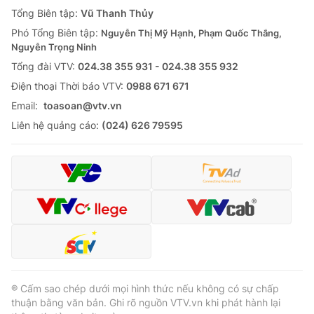
Giao lưu trực tuyến
Tổng Biên tập:
Vũ Thanh Thủy
Sản phẩm
Phó Tổng Biên tập:
Nguyễn Thị Mỹ Hạnh, Phạm Quốc Thắng,
Lịch phát sóng
Thị trường
Nguyễn Trọng Ninh
Tổng đài VTV:
024.38 355 931 - 024.38 355 932
Tư vấn
Ðiện thoại Thời báo VTV:
0988 671 671
Chuyên mục khác
Email:
toasoan@vtv.vn
Emagazine
Podcast
Liên hệ quảng cáo:
(024) 626 79595
Photo
Infographic
Video
Shorts video
VTV Money
VTV Thể thao
VTV Sức khoẻ
Bất động sản
® Cấm sao chép dưới mọi hình thức nếu không có sự chấp
thuận bằng văn bản. Ghi rõ nguồn VTV.vn khi phát hành lại