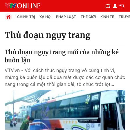
CHÍNH TRỊ
XÃ HỘI
PHÁP LUẬT
THẾ GIỚI
KINH TẾ
TRUYỀ
Thủ đoạn ngụy trang
Chuyên mục
Thủ đoạn ngụy trang mới của những kẻ
Chính trị
buôn lậu
VTV.vn - Với cách thức ngụy trang vô cùng tinh vi,
Xã hội
những kẻ buôn lậu đã qua mắt được các cơ quan chức
năng trong cả một thời gian dài, tổ chức trót lọt...
Pháp luật
Y tế
Thế giới