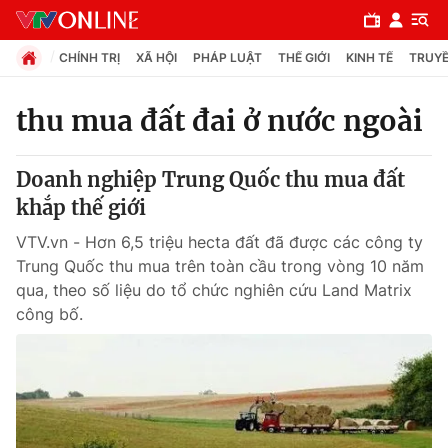
CHÍNH TRỊ
XÃ HỘI
PHÁP LUẬT
THẾ GIỚI
KINH TẾ
TRUYỀ
thu mua đất đai ở nước ngoài
Chuyên mục
Doanh nghiệp Trung Quốc thu mua đất
Chính trị
khắp thế giới
VTV.vn - Hơn 6,5 triệu hecta đất đã được các công ty
Xã hội
Trung Quốc thu mua trên toàn cầu trong vòng 10 năm
qua, theo số liệu do tổ chức nghiên cứu Land Matrix
công bố.
Pháp luật
Y tế
Thế giới