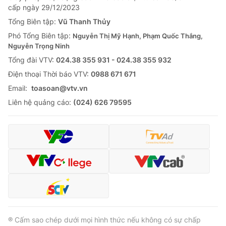
Giao lưu trực tuyến
cấp ngày 29/12/2023
Sản phẩm
Tổng Biên tập:
Vũ Thanh Thủy
Lịch phát sóng
Thị trường
Phó Tổng Biên tập:
Nguyễn Thị Mỹ Hạnh, Phạm Quốc Thắng,
Nguyễn Trọng Ninh
Tư vấn
Tổng đài VTV:
024.38 355 931 - 024.38 355 932
Chuyên mục khác
Ðiện thoại Thời báo VTV:
0988 671 671
Emagazine
Podcast
Email:
toasoan@vtv.vn
Liên hệ quảng cáo:
(024) 626 79595
Photo
Infographic
Video
Shorts video
VTV Money
VTV Thể thao
VTV Sức khoẻ
Bất động sản
® Cấm sao chép dưới mọi hình thức nếu không có sự chấp