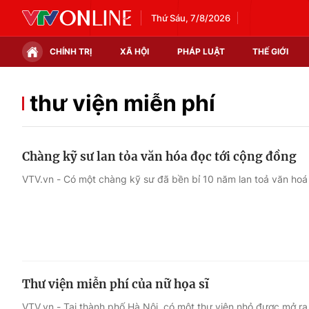
Thứ Sáu, 7/8/2026
CHÍNH TRỊ
XÃ HỘI
PHÁP LUẬT
THẾ GIỚI
Chính trị
Xã hội
thư viện miễn phí
Thế giới
Kinh tế
Chàng kỹ sư lan tỏa văn hóa đọc tới cộng đồng
Tin tức
Tài chính
VTV.vn - Có một chàng kỹ sư đã bền bỉ 10 năm lan toả văn hoá
Thế giới đó đây
Thị trường
Câu chuyện quốc tế
Góc doanh nghiệp
Dữ liệu và đời sống
Thư viện miễn phí của nữ họa sĩ
VTV.vn - Tại thành phố Hà Nội, có một thư viện nhỏ được mở ra