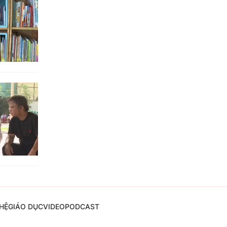
HỆ
GIÁO DỤC
VIDEO
PODCAST