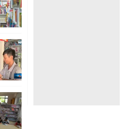
Liên hệ toà soạn
hệ tương lai