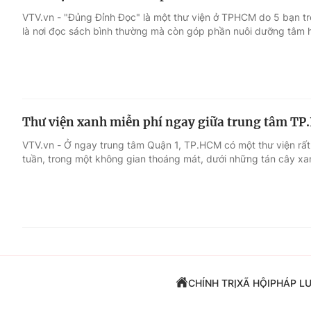
VTV.vn - "Đủng Đỉnh Đọc" là một thư viện ở TPHCM do 5 bạn trẻ
là nơi đọc sách bình thường mà còn góp phần nuôi dưỡng tâm h
Thư viện xanh miễn phí ngay giữa trung tâm T
VTV.vn - Ở ngay trung tâm Quận 1, TP.HCM có một thư viện rất 
tuần, trong một không gian thoáng mát, dưới những tán cây xa
CHÍNH TRỊ
XÃ HỘI
PHÁP L