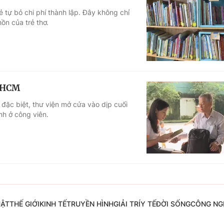
 tự bỏ chi phí thành lập. Đây không chỉ
ồn của trẻ thơ.
P.HCM
đặc biệt, thư viện mở cửa vào dịp cuối
nh ở công viên.
UẬT
THẾ GIỚI
KINH TẾ
TRUYỀN HÌNH
GIẢI TRÍ
Y TẾ
ĐỜI SỐNG
CÔNG NG