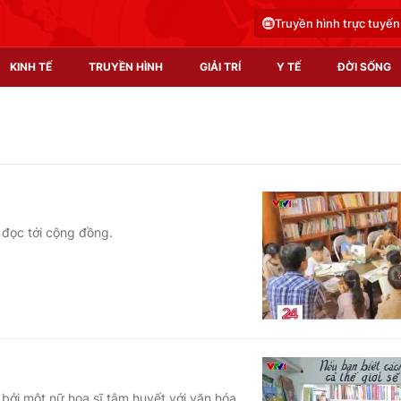
Truyền hình trực tuyến
KINH TẾ
TRUYỀN HÌNH
GIẢI TRÍ
Y TẾ
ĐỜI SỐNG
Pháp luật
Y tế
Truyền hình
Multimedia
Phim VTV
Video
 đọc tới cộng đồng.
Hậu trường
Shorts video
Nhân vật
Podcast
Khán giả
EMagazine
Giải sao mai
Photo
Infographic
 bởi một nữ họa sĩ tâm huyết với văn hóa