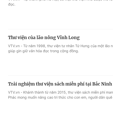
đọc.
Giải trí
Đời sống
Điện ảnh
Du lịch
Thư viện của lão nông Vĩnh Long
Âm nhạc
Làm đẹp
VTV.vn - Từ năm 1998, thư viện tư nhân Tứ Hưng của một lão n
giúp gìn giữ văn hóa đọc trong cộng đồng.
Sao
Chất lượng cuộc sốn
Trải nghiệm thư viện sách miễn phí tại Bắc Ninh
VTV.vn - Khánh thành từ năm 2015, thư viện sách miễn phí ma
Phác mong muốn nâng cao tri thức cho con em, người dân quê