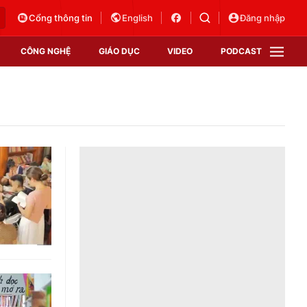
Cổng thông tin
English
Đăng nhập
CÔNG NGHỆ
GIÁO DỤC
VIDEO
PODCAST
VTV Money
VTV Thể thao
VTV Sức khoẻ
Bất động sản
Thị trường 24h
Tấm lòng Việt
Vươn mình bằng AI
VTV4
VTV8
VTV9
Lịch phát sóng
Giao lưu trực tuyến
Sự kiện