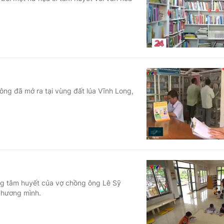
Góc ảnh
Giáo dục
Công nghệ
Tuyển sinh
Hitech Công ng
Học trực tuyến
Sản phẩm
ông đã mở ra tại vùng đất lúa Vĩnh Long,
g
Thị trường
Tư vấn
ng tâm huyết của vợ chồng ông Lê Sỹ
 hương mình.