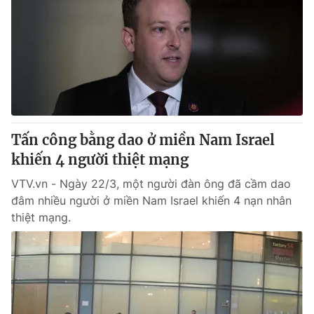
Giao lưu trực tuyến
Sản phẩm
Lịch phát sóng
Thị trường
Tư vấn
Chuyên mục khác
Emagazine
Podcast
Tấn công bằng dao ở miền Nam Israel
khiến 4 người thiệt mạng
Photo
Infographic
VTV.vn - Ngày 22/3, một người đàn ông đã cầm dao
Video
Shorts video
đâm nhiều người ở miền Nam Israel khiến 4 nạn nhân
thiệt mạng.
VTV Money
VTV Thể thao
VTV Sức khoẻ
Bất động sản