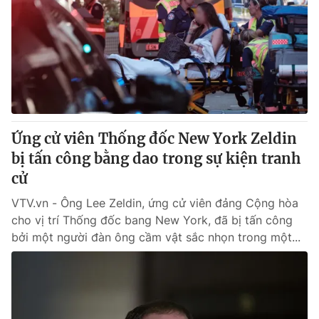
Tin tức
Kinh tế
Thế giới đó đây
Tài chính
Dữ liệu và đời sống
Câu chuyện quốc tế
Thị trường
Truyền hình
Góc doanh nghiệp
Ứng cử viên Thống đốc New York Zeldin
Phim VTV
Giải trí
bị tấn công bằng dao trong sự kiện tranh
Hậu trường
cử
Điện ảnh
Đời sống
Nhân vật
VTV.vn - Ông Lee Zeldin, ứng cử viên đảng Cộng hòa
Âm nhạc
cho vị trí Thống đốc bang New York, đã bị tấn công
Du lịch
Khán giả
Giáo dục
bởi một người đàn ông cầm vật sắc nhọn trong một...
Sao
Làm đẹp
Giải sao mai
Tuyển sinh
Công nghệ
Chất lượng cuộc sống
Học trực tuyến
Hitech Công nghệ tương lai