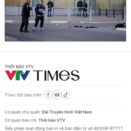
Thị trường 24h
Tấm lòng Việt
VTV4
Vươn mình bằng AI
VTV9
VTV8
Liên hệ tòa soạn
English
THỜI BÁO VTV
THỜI BÁO VTV
Theo dõi báo trên
Cơ quan chủ quản:
Đài Truyền hình Việt Nam
Theo dõi báo trên
Cơ quan báo chí:
Thời báo VTV
Giấy phép hoạt động báo in và báo điện tử số 483/GP-BTTTT
Cơ quan chủ quản:
Đài Truyền hình Việt Nam