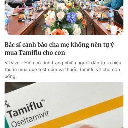
Tin tức
Kinh tế
Thế giới đó đây
Tài chính
Dữ liệu và đời sống
Câu chuyện quốc tế
Thị trường
Bác sĩ cảnh báo cha mẹ không nên tự ý
Truyền hình
Góc doanh nghiệp
mua Tamiflu cho con
Phim VTV
Giải trí
VTV.vn - Hiện có tình trạng nhiều người dân tự ra hiệu
Hậu trường
thuốc mua que test cúm và thuốc Tamiflu về cho con
Điện ảnh
uống.
Đời sống
Nhân vật
Âm nhạc
Du lịch
Khán giả
Giáo dục
Sao
Làm đẹp
Giải sao mai
Tuyển sinh
Công nghệ
Chất lượng cuộc sống
Học trực tuyến
Hitech Công nghệ tương lai