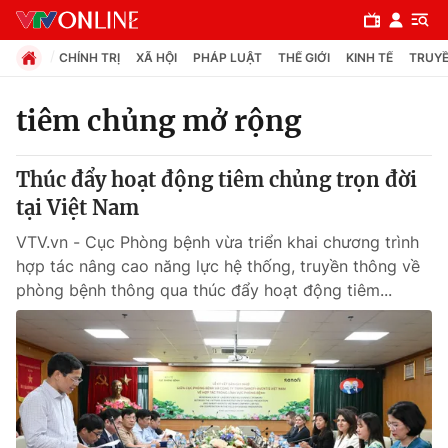
CHÍNH TRỊ
XÃ HỘI
PHÁP LUẬT
THẾ GIỚI
KINH TẾ
TRUYỀ
tiêm chủng mở rộng
Chuyên mục
Thúc đẩy hoạt động tiêm chủng trọn đời
Chính trị
tại Việt Nam
VTV.vn - Cục Phòng bệnh vừa triển khai chương trình
Xã hội
hợp tác nâng cao năng lực hệ thống, truyền thông về
phòng bệnh thông qua thúc đẩy hoạt động tiêm...
Pháp luật
Y tế
Thế giới