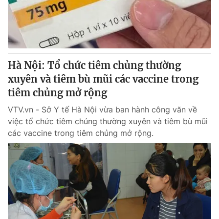
Giao lưu trực tuyến
Sản phẩm
Lịch phát sóng
Thị trường
Tư vấn
Hà Nội: Tổ chức tiêm chủng thường
Chuyên mục khác
xuyên và tiêm bù mũi các vaccine trong
Emagazine
Podcast
tiêm chủng mở rộng
VTV.vn - Sở Y tế Hà Nội vừa ban hành công văn về
Photo
Infographic
việc tổ chức tiêm chủng thường xuyên và tiêm bù mũi
các vaccine trong tiêm chủng mở rộng.
Video
Shorts video
VTV Money
VTV Thể thao
VTV Sức khoẻ
Bất động sản