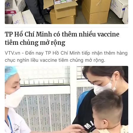
Giấy phép hoạt động báo in và báo điện tử số 483/GP-BTTTT
cấp ngày 29/12/2023
Tổng Biên tập:
Vũ Thanh Thủy
Phó Tổng Biên tập:
Nguyễn Thị Mỹ Hạnh, Phạm Quốc Thắng,
TP Hồ Chí Minh có thêm nhiều vaccine
Nguyễn Trọng Ninh
Tổng đài VTV:
tiêm chủng mở rộng
024.38 355 931 - 024.38 355 932
Ðiện thoại Thời báo VTV:
024.66 897 897
VTV.vn - Đến nay TP Hồ Chí Minh tiếp nhận thêm hàng
Email:
toasoan@vtv.vn
chục nghìn liều vaccine tiêm chủng mở rộng.
Liên hệ quảng cáo:
024-7300.7108