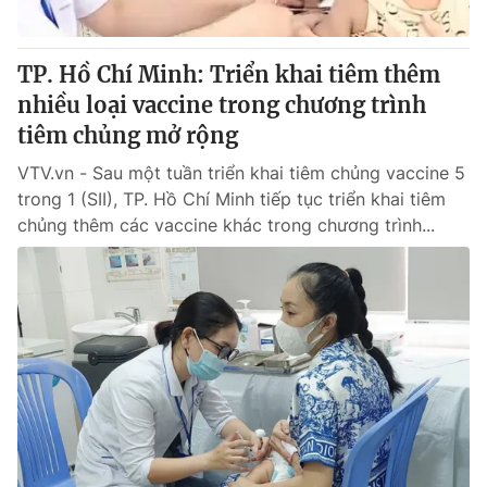
® Cấm sao chép dưới mọi hình thức nếu không có sự chấp
TP. Hồ Chí Minh: Triển khai tiêm thêm
thuận bằng văn bản. Ghi rõ nguồn VTV.vn khi phát hành lại
nhiều loại vaccine trong chương trình
thông tin từ website này.
tiêm chủng mở rộng
VTV.vn - Sau một tuần triển khai tiêm chủng vaccine 5
trong 1 (SII), TP. Hồ Chí Minh tiếp tục triển khai tiêm
chủng thêm các vaccine khác trong chương trình...