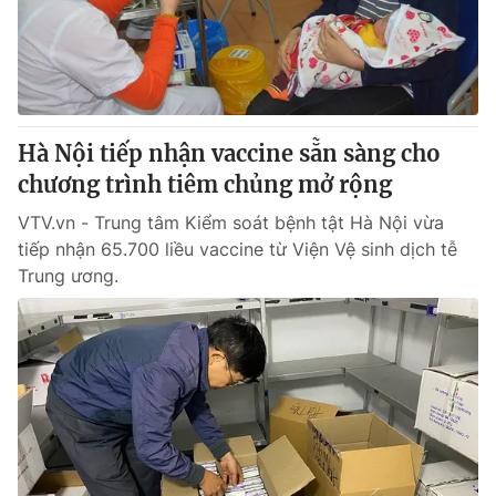
Thị trường 24h
Tấm lòng Việt
VTV4
Vươn mình bằng AI
VTV9
VTV8
Hà Nội tiếp nhận vaccine sẵn sàng cho
chương trình tiêm chủng mở rộng
Liên hệ tòa soạn
English
VTV.vn - Trung tâm Kiểm soát bệnh tật Hà Nội vừa
tiếp nhận 65.700 liều vaccine từ Viện Vệ sinh dịch tễ
Trung ương.
THỜI BÁO VTV
Theo dõi báo trên
Cơ quan chủ quản:
Đài Truyền hình Việt Nam
Cơ quan báo chí:
Thời báo VTV