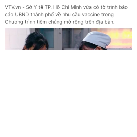
VTV.vn - Sở Y tế TP. Hồ Chí Minh vừa có tờ trình báo
cáo UBND thành phố về nhu cầu vaccine trong
Chương trình tiêm chủng mở rộng trên địa bàn.
Tin mới
Video
Live
Emagazine
Trang chủ
Dự kiến năm 2025, Hà Nội đưa vaccine
phế cầu vào chương trình tiêm chủng mở
rộng