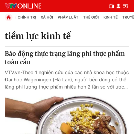
CHÍNH TRỊ
XÃ HỘI
PHÁP LUẬT
THẾ GIỚI
KINH TẾ
TRUYỀ
tiềm lực kinh tế
Chuyên mục
Báo động thực trạng lãng phí thực phẩm
Chính trị
toàn cầu
VTV.vn-Theo 1 nghiên cứu của các nhà khoa học thuộc
Xã hội
Đại học Wageningen (Hà Lan), người tiêu dùng có thể
lãng phí lượng thực phẩm nhiều hơn 2 lần so với ước...
Pháp luật
Y tế
Thế giới