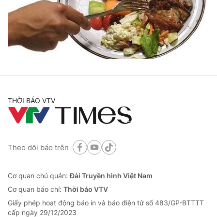
Tin tức
Kinh tế
Thế giới đó đây
Tài chính
Dữ liệu và đời sống
Câu chuyện quốc tế
Thị trường
Truyền hình
Góc doanh nghiệp
Phim VTV
THỜI BÁO VTV
Giải trí
Hậu trường
Điện ảnh
Đời sống
Nhân vật
Âm nhạc
Theo dõi báo trên
Du lịch
Khán giả
Giáo dục
Sao
Làm đẹp
Giải sao mai
Cơ quan chủ quản:
Đài Truyền hình Việt Nam
Tuyển sinh
Công nghệ
Cơ quan báo chí:
Thời báo VTV
Chất lượng cuộc sống
Học trực tuyến
Giấy phép hoạt động báo in và báo điện tử số 483/GP-BTTTT
Hitech Công nghệ tương lai
cấp ngày 29/12/2023