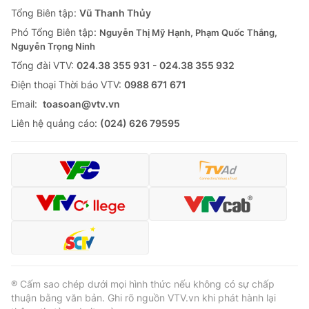
Giao lưu trực tuyến
Tổng Biên tập:
Vũ Thanh Thủy
Sản phẩm
Phó Tổng Biên tập:
Nguyễn Thị Mỹ Hạnh, Phạm Quốc Thắng,
Lịch phát sóng
Thị trường
Nguyễn Trọng Ninh
Tổng đài VTV:
024.38 355 931 - 024.38 355 932
Tư vấn
Ðiện thoại Thời báo VTV:
0988 671 671
Chuyên mục khác
Email:
toasoan@vtv.vn
Emagazine
Podcast
Liên hệ quảng cáo:
(024) 626 79595
Photo
Infographic
Video
Shorts video
VTV Money
VTV Thể thao
VTV Sức khoẻ
Bất động sản
® Cấm sao chép dưới mọi hình thức nếu không có sự chấp
thuận bằng văn bản. Ghi rõ nguồn VTV.vn khi phát hành lại