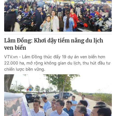
Tin tức
Kinh tế
Thế giới đó đây
Tài chính
Dữ liệu và đời sống
Câu chuyện quốc tế
Thị trường
Lâm Đồng: Khơi dậy tiềm năng du lịch
Truyền hình
Góc doanh nghiệp
ven biển
Phim VTV
Giải trí
VTV.vn - Lâm Đồng thúc đẩy 19 dự án ven biển hơn
Hậu trường
22.000 ha, mở rộng không gian du lịch, thu hút đầu tư
Điện ảnh
chiến lược bền vững.
Đời sống
Nhân vật
Âm nhạc
Du lịch
Khán giả
Giáo dục
Sao
Làm đẹp
Giải sao mai
Tuyển sinh
Công nghệ
Chất lượng cuộc sống
Học trực tuyến
Hitech Công nghệ tương lai