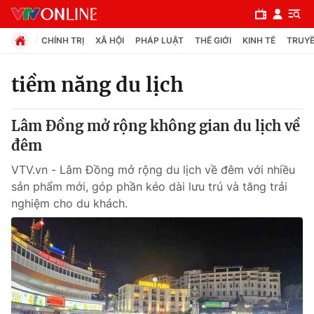
CHÍNH TRỊ
XÃ HỘI
PHÁP LUẬT
THẾ GIỚI
KINH TẾ
TRUYỀ
tiềm năng du lịch
Chuyên mục
Lâm Đồng mở rộng không gian du lịch về
Chính trị
đêm
VTV.vn - Lâm Đồng mở rộng du lịch về đêm với nhiều
Xã hội
sản phẩm mới, góp phần kéo dài lưu trú và tăng trải
nghiệm cho du khách.
Pháp luật
Y tế
Thế giới