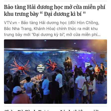
Bảo tàng Hải dương học mở cửa miễn phí
khu trưng bày “ Đại dương kì bí "
VTV.vn - Bảo tàng Hải dương học (đồi Hòn Chồng,
Bắc Nha Trang, Khánh Hòa) chính thức ra mắt khu
trưng bày mới “Đại dương kỳ bí”, mở cửa miễn phí...