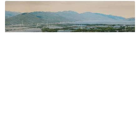
Tin mới
Video
Live
Emagazine
Trang chủ
Bản Mạ và câu chuyện buồn bên dòng
Chu Giang
VTV.vn - Bản Mạ (Thường Xuân, Thanh Hóa) được lựa
chọn là điểm phát triển du lịch, có cầu treo dân sinh
bắc qua.