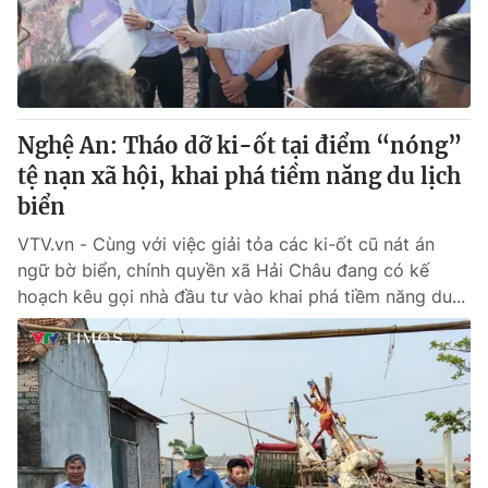
Giao lưu trực tuyến
Sản phẩm
Lịch phát sóng
Thị trường
Tư vấn
Nghệ An: Tháo dỡ ki-ốt tại điểm “nóng”
Chuyên mục khác
tệ nạn xã hội, khai phá tiềm năng du lịch
Emagazine
Podcast
biển
VTV.vn - Cùng với việc giải tỏa các ki-ốt cũ nát án
Photo
Infographic
ngữ bờ biển, chính quyền xã Hải Châu đang có kế
hoạch kêu gọi nhà đầu tư vào khai phá tiềm năng du...
Video
Shorts video
VTV Money
VTV Thể thao
VTV Sức khoẻ
Bất động sản