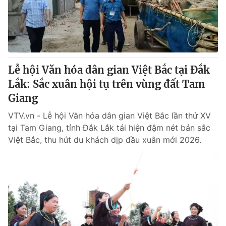
Thị trường 24h
Tấm lòng Việt
VTV4
Vươn mình bằng AI
VTV9
VTV8
Lễ hội Văn hóa dân gian Việt Bắc tại Đắk
Lắk: Sắc xuân hội tụ trên vùng đất Tam
Liên hệ tòa soạn
English
Giang
VTV.vn - Lễ hội Văn hóa dân gian Việt Bắc lần thứ XV
tại Tam Giang, tỉnh Đắk Lắk tái hiện đậm nét bản sắc
Việt Bắc, thu hút du khách dịp đầu xuân mới 2026.
THỜI BÁO VTV
Theo dõi báo trên
Cơ quan chủ quản:
Đài Truyền hình Việt Nam
Cơ quan báo chí:
Thời báo VTV