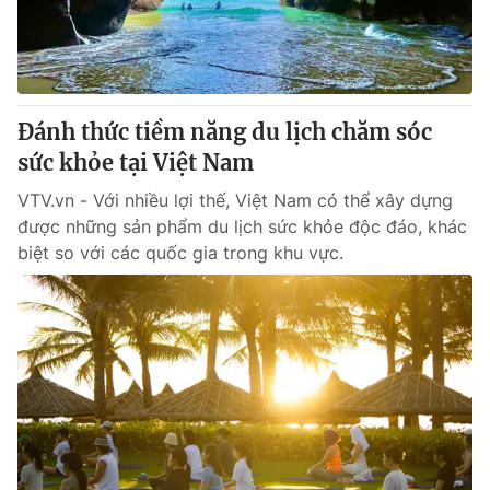
® Cấm sao chép dưới mọi hình thức nếu không có sự chấp
thuận bằng văn bản. Ghi rõ nguồn VTV.vn khi phát hành lại
thông tin từ website này.
Đánh thức tiềm năng du lịch chăm sóc
sức khỏe tại Việt Nam
VTV.vn - Với nhiều lợi thế, Việt Nam có thể xây dựng
được những sản phẩm du lịch sức khỏe độc đáo, khác
biệt so với các quốc gia trong khu vực.