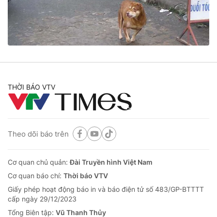
Tin tức
Kinh tế
Thế giới đó đây
Tài chính
Dữ liệu và đời sống
Câu chuyện quốc tế
Thị trường
Truyền hình
Góc doanh nghiệp
THỜI BÁO VTV
Phim VTV
Giải trí
Hậu trường
Điện ảnh
Đời sống
Theo dõi báo trên
Nhân vật
Âm nhạc
Du lịch
Khán giả
Giáo dục
Cơ quan chủ quản:
Đài Truyền hình Việt Nam
Sao
Làm đẹp
Giải sao mai
Cơ quan báo chí:
Thời báo VTV
Tuyển sinh
Công nghệ
Giấy phép hoạt động báo in và báo điện tử số 483/GP-BTTTT
Chất lượng cuộc sống
cấp ngày 29/12/2023
Học trực tuyến
Hitech Công nghệ tương lai
Tổng Biên tập:
Vũ Thanh Thủy