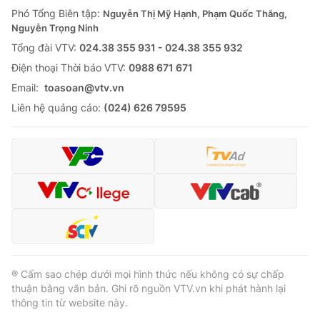
Giao lưu trực tuyến
Phó Tổng Biên tập:
Nguyễn Thị Mỹ Hạnh, Phạm Quốc Thắng,
Sản phẩm
Nguyễn Trọng Ninh
Lịch phát sóng
Thị trường
Tổng đài VTV:
024.38 355 931 - 024.38 355 932
Ðiện thoại Thời báo VTV:
0988 671 671
Tư vấn
Email:
toasoan@vtv.vn
Chuyên mục khác
Liên hệ quảng cáo:
(024) 626 79595
Emagazine
Podcast
Photo
Infographic
Video
Shorts video
VTV Money
VTV Thể thao
® Cấm sao chép dưới mọi hình thức nếu không có sự chấp
VTV Sức khoẻ
Bất động sản
thuận bằng văn bản. Ghi rõ nguồn VTV.vn khi phát hành lại
thông tin từ website này.