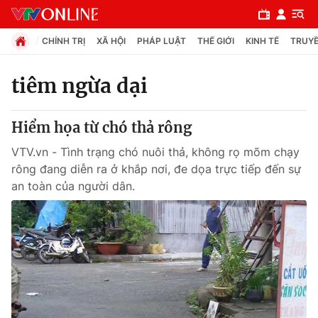
CHÍNH TRỊ
XÃ HỘI
PHÁP LUẬT
THẾ GIỚI
KINH TẾ
TRUYỀ
tiêm ngừa dại
Chuyên mục
Hiểm họa từ chó thả rông
Chính trị
VTV.vn - Tình trạng chó nuôi thả, không rọ mõm chạy
rông đang diễn ra ở khắp nơi, đe dọa trực tiếp đến sự
Xã hội
an toàn của người dân.
Pháp luật
Y tế
Thế giới