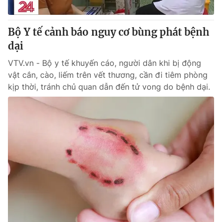
® Cấm sao chép dưới mọi hình thức nếu không có sự chấp
Bộ Y tế cảnh báo nguy cơ bùng phát bệnh
thuận bằng văn bản. Ghi rõ nguồn VTV.vn khi phát hành lại
dại
thông tin từ website này.
VTV.vn - Bộ y tế khuyến cáo, người dân khi bị động
vật cắn, cào, liếm trên vết thương, cần đi tiêm phòng
kịp thời, tránh chủ quan dẫn đến tử vong do bệnh dại.