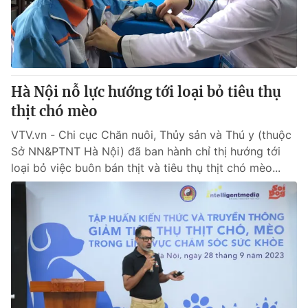
Giao lưu trực tuyến
Sản phẩm
Lịch phát sóng
Thị trường
Tư vấn
Hà Nội nỗ lực hướng tới loại bỏ tiêu thụ
Chuyên mục khác
thịt chó mèo
Emagazine
Podcast
VTV.vn - Chi cục Chăn nuôi, Thủy sản và Thú y (thuộc
Sở NN&PTNT Hà Nội) đã ban hành chỉ thị hướng tới
Photo
Infographic
loại bỏ việc buôn bán thịt và tiêu thụ thịt chó mèo...
Video
Shorts video
VTV Money
VTV Thể thao
VTV Sức khoẻ
Bất động sản