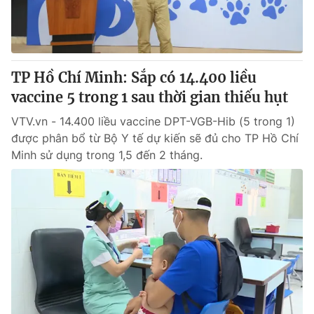
Thị trường 24h
Tấm lòng Việt
VTV4
Vươn mình bằng AI
TP Hồ Chí Minh: Sắp có 14.400 liều
VTV9
VTV8
vaccine 5 trong 1 sau thời gian thiếu hụt
VTV.vn - 14.400 liều vaccine DPT-VGB-Hib (5 trong 1)
Liên hệ tòa soạn
English
được phân bổ từ Bộ Y tế dự kiến sẽ đủ cho TP Hồ Chí
Minh sử dụng trong 1,5 đến 2 tháng.
THỜI BÁO VTV
Theo dõi báo trên
Cơ quan chủ quản:
Đài Truyền hình Việt Nam
Cơ quan báo chí:
Thời báo VTV