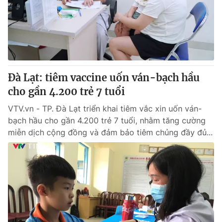
Tin tức
Kinh tế
Thế giới đó đây
Tài chính
Dữ liệu và đời sống
Câu chuyện quốc tế
Thị trường
Đà Lạt: tiêm vaccine uốn ván-bạch hầu
Truyền hình
Góc doanh nghiệp
cho gần 4.200 trẻ 7 tuổi
Phim VTV
Giải trí
VTV.vn - TP. Đà Lạt triển khai tiêm vắc xin uốn ván-
Hậu trường
bạch hầu cho gần 4.200 trẻ 7 tuổi, nhằm tăng cường
Điện ảnh
miễn dịch cộng đồng và đảm bảo tiêm chủng đầy đủ...
Đời sống
Nhân vật
Âm nhạc
Du lịch
Khán giả
Giáo dục
Sao
Làm đẹp
Giải sao mai
Tuyển sinh
Công nghệ
Chất lượng cuộc sống
Học trực tuyến
Hitech Công nghệ tương lai