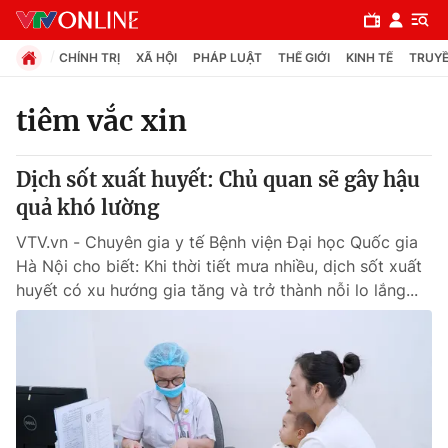
CHÍNH TRỊ
XÃ HỘI
PHÁP LUẬT
THẾ GIỚI
KINH TẾ
TRUYỀ
tiêm vắc xin
Chuyên mục
Dịch sốt xuất huyết: Chủ quan sẽ gây hậu
Chính trị
quả khó lường
VTV.vn - Chuyên gia y tế Bệnh viện Đại học Quốc gia
Xã hội
Hà Nội cho biết: Khi thời tiết mưa nhiều, dịch sốt xuất
huyết có xu hướng gia tăng và trở thành nỗi lo lắng...
Pháp luật
Y tế
Thế giới