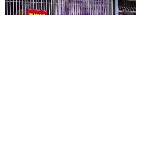
Tin mới
Video
Live
Emagazine
Trang chủ
Hà Nội hoàn thành tiêm vaccine COVID-
19 cho lứa tuổi 15-17 trong tháng 11
VTV.vn - Dự kiến, Hà Nội sẽ hoàn tất việc tiêm cho
khoảng 300.000 trẻ 15-17 tuổi trong tháng 11, đồng
thời tổng hợp số lượng và xin ý kiến phụ huynh đối...