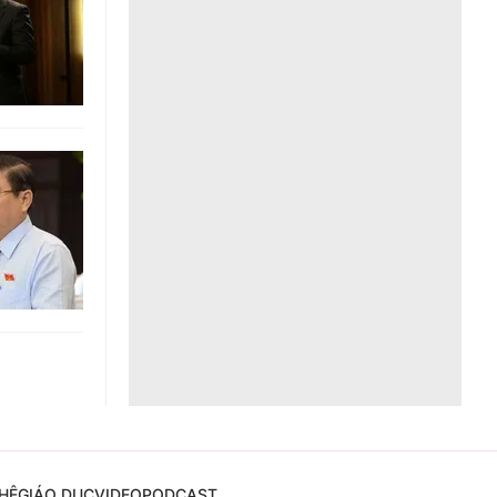
Liên hệ toà soạn
hệ tương lai
HỆ
GIÁO DỤC
VIDEO
PODCAST