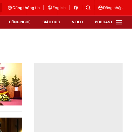
Cổng thông tin
English
Đăng nhập
CÔNG NGHỆ
GIÁO DỤC
VIDEO
PODCAST
VTV Money
VTV Thể thao
VTV Sức khoẻ
Bất động sản
Thị trường 24h
Tấm lòng Việt
Vươn mình bằng AI
VTV4
VTV8
VTV9
Lịch phát sóng
Giao lưu trực tuyến
Sự kiện