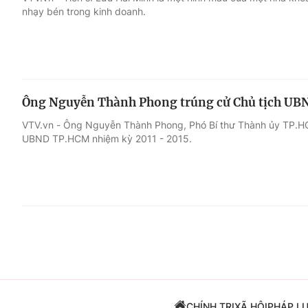
nhạy bén trong kinh doanh.
Giải trí
Đời sống
Điện ảnh
Du lịch
Ông Nguyễn Thành Phong trúng cử Chủ tịch U
Âm nhạc
Làm đẹp
VTV.vn - Ông Nguyễn Thành Phong, Phó Bí thư Thành ủy TP.H
UBND TP.HCM nhiệm kỳ 2011 - 2015.
Sao
Chất lượng cuộc sốn
CHÍNH TRỊ
XÃ HỘI
PHÁP L