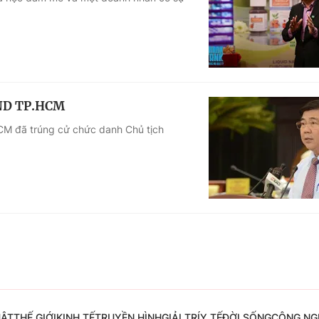
Góc ảnh
Giáo dục
Công nghệ
Tuyển sinh
Hitech Công ng
BND TP.HCM
Học trực tuyến
Sản phẩm
CM đã trúng cử chức danh Chủ tịch
g
Thị trường
Tư vấn
UẬT
THẾ GIỚI
KINH TẾ
TRUYỀN HÌNH
GIẢI TRÍ
Y TẾ
ĐỜI SỐNG
CÔNG NG