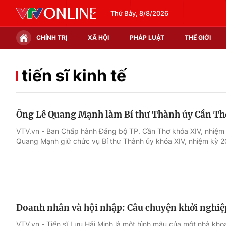
Thứ Bảy, 8/8/2026
CHÍNH TRỊ
XÃ HỘI
PHÁP LUẬT
THẾ GIỚI
Chính trị
Xã hội
tiến sĩ kinh tế
Thế giới
Kinh tế
Ông Lê Quang Mạnh làm Bí thư Thành ủy Cần Th
Tin tức
Tài chính
VTV.vn - Ban Chấp hành Đảng bộ TP. Cần Thơ khóa XIV, nhiệm
Quang Mạnh giữ chức vụ Bí thư Thành ủy khóa XIV, nhiệm kỳ 
Thế giới đó đây
Thị trường
Câu chuyện quốc tế
Góc doanh nghiệp
Dữ liệu và đời sống
Doanh nhân và hội nhập: Câu chuyện khởi nghiệp 
VTV.vn - Tiến sĩ Lưu Hải Minh là một hình mẫu của một nhà k