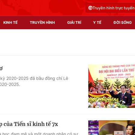
Truyền hình trực tuyến
KINH TẾ
TRUYỀN HÌNH
GIẢI TRÍ
Y TẾ
ĐỜI SỐNG
Pháp luật
Y tế
Truyền hình
Multimedia
ơ
Phim VTV
Video
 kỳ 2020-2025 đã bầu đồng chí Lê
2020-2025.
Hậu trường
Shorts video
Nhân vật
Podcast
Khán giả
EMagazine
Giải sao mai
Photo
của Tiến sĩ kinh tế 7x
Infographic
hoa học đam mê và một doanh nhân có sự